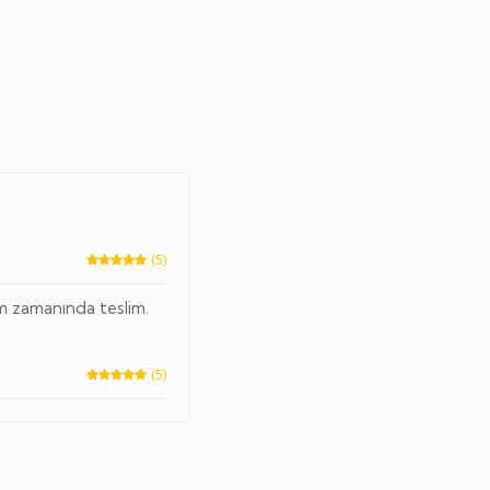
(5)
tam zamanında teslim.
(5)