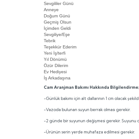
Sevgililer Günü
Anneye
Doğum Günü
Geçmiş Olsun
İçimden Geldi
Sevgiliye/Eşe
Tebrik
Teşekkür Ederim
Yeni İş/terfi
Yıl Dönümü
Özür Dilerim
Ev Hediyesi
İş Arkadaşına
Cam Aranjman Bakımı Hakkında Bilgilendirme
-Günlük bakımı için alt dallarının 1 cm olacak şekild
-Vazoda bulunan suyun berrak olması gerekir.
-2 günde bir suyunun değişmesi gerekir. Suyunu değ
-Ürünün serin yerde muhafaza edilmesi gerekir.