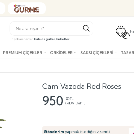
Fa
En çok arananlar:
kutuda güller
,
buketler
PREMIUM ÇIÇEKLER
ORKIDELER
SAKSI ÇIÇEKLERI
TASAR
Cam Vazoda Red Roses
950
,00 TL
(KDV Dahil)
Gönderim
yapmak istediğiniz semti