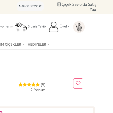
Çiçek Sevio'da Satış
0850 309 95 03
Yap
vorilerim
Sipariş Takibi
Üyelik
IM ÇIÇEKLER
HEDIYELER
(5)
2 Yorum