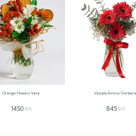
Orange Flowers Vase
Vazoda Kırmızı Gerbera
1450
845
,00 TL
,00 TL