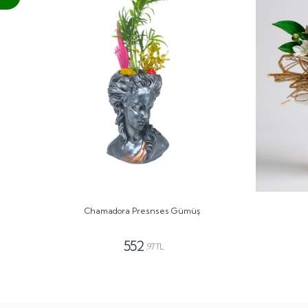
Chamadora Presnses Gümüş
552
,97 TL