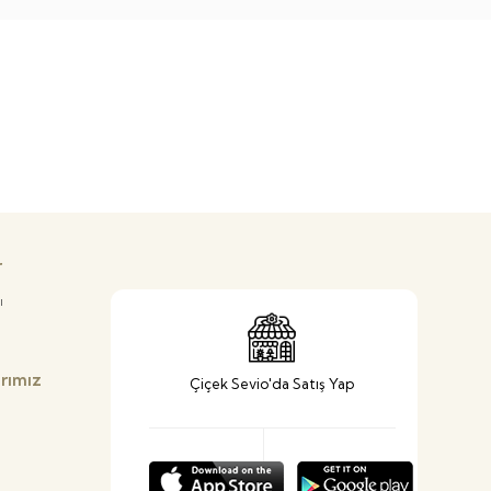
r
ı
arımız
Çiçek Sevio'da Satış Yap