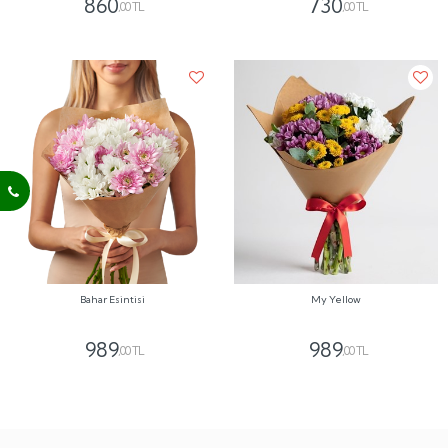
860
730
,00 TL
,00 TL
Bahar Esintisi
My Yellow
989
989
,00 TL
,00 TL