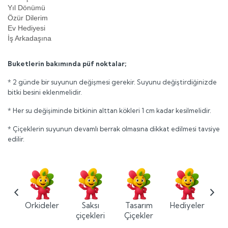
Yıl Dönümü
Özür Dilerim
Ev Hediyesi
İş Arkadaşına
Buketlerin bakımında püf noktalar;
* 2 günde bir suyunun değişmesi gerekir. Suyunu değiştirdiğinizde
bitki besini eklenmelidir.
* Her su değişiminde bitkinin alttan kökleri 1 cm kadar kesilmelidir.
* Çiçeklerin suyunun devamlı berrak olmasına dikkat edilmesi tavsiye
edilir.
ium
Orkideler
Saksı
Tasarım
Hediyeler
ler
çiçekleri
Çiçekler