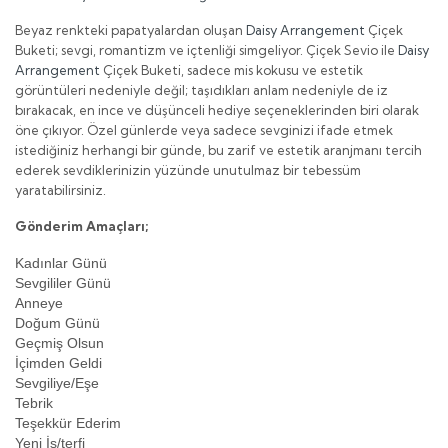
Beyaz renkteki papatyalardan oluşan
Daisy Arrangement
Çiçek
Buketi; sevgi, romantizm ve içtenliği simgeliyor. Çiçek Sevio ile
Daisy
Arrangement
Çiçek Buketi, sadece mis kokusu ve estetik
görüntüleri nedeniyle değil; taşıdıkları anlam nedeniyle de iz
bırakacak, en ince ve düşünceli hediye seçeneklerinden biri olarak
öne çıkıyor. Özel günlerde veya sadece sevginizi ifade etmek
istediğiniz herhangi bir günde, bu zarif ve estetik aranjmanı tercih
ederek sevdiklerinizin yüzünde unutulmaz bir tebessüm
yaratabilirsiniz.
Gönderim Amaçları;
Kadınlar Günü
Sevgililer Günü
Anneye
Doğum Günü
Geçmiş Olsun
İçimden Geldi
Sevgiliye/Eşe
Tebrik
Teşekkür Ederim
Yeni İş/terfi