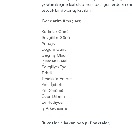
yaratmak için ideal olup, hem özel günlerde anlaml
estetik bir dokunuş katabilir.
Gönderim Amaçları;
Kadınlar Günü
Sevgililer Günü
Anneye
Doğum Günü
Geçmiş Olsun
İçimden Geldi
Sevgiliye/Eşe
Tebrik
Teşekkür Ederim
Yeni İş/terfi
Yıl Dönümü
Özür Dilerim
Ev Hediyesi
İş Arkadaşına
Buketlerin bakımında püf noktalar;