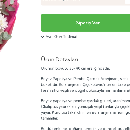
Aynı Gün Teslimat
Ürün Detayları
Ürünün boyutu 35-40 cm aralığındadır.
Beyaz Papatya ve Pembe Çardak Aranjmanı, sıcak ton
buketidir. Bu aranjman, Çiçek Sevio'nun en taze pem
ferahlatıcı yeşili ve doğal dokusuyla harmanlanara
Beyaz papatya ve pembe çardak gülleri, aranjmanın
Okaliptüs yaprakları, yumuşak yeşil tonlarıyla çiçe
yayar. Kuru portakal dilimleri ise aranjmana hem gö
tamamlar.
Bu düzenleme, doğanın enerjik ve dengeli güzelliğ