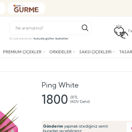
Fa
En çok arananlar:
kutuda güller
,
buketler
PREMIUM ÇIÇEKLER
ORKIDELER
SAKSI ÇIÇEKLERI
TASAR
Ping White
1800
,00 TL
(KDV Dahil)
Gönderim
yapmak istediğiniz semti
buradan seçebilirsiniz.