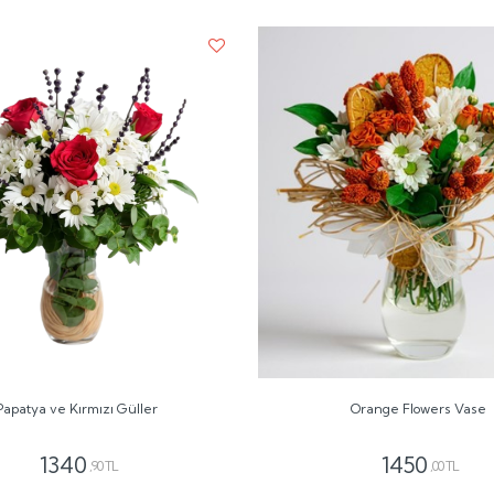
Papatya ve Kırmızı Güller
Orange Flowers Vase
1340
1450
,90 TL
,00 TL