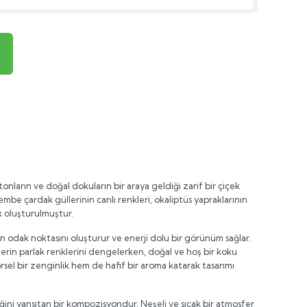
ların ve doğal dokuların bir araya geldiği zarif bir çiçek
be çardak güllerinin canlı renkleri, okaliptüs yapraklarının
k oluşturulmuştur.
 odak noktasını oluşturur ve enerji dolu bir görünüm sağlar.
klerin parlak renklerini dengelerken, doğal ve hoş bir koku
rsel bir zenginlik hem de hafif bir aroma katarak tasarımı
ini yansıtan bir kompozisyondur. Neşeli ve sıcak bir atmosfer