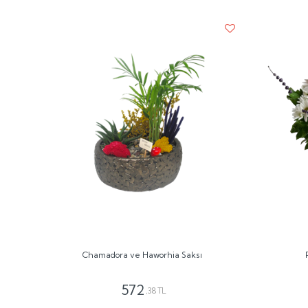
Chamadora ve Haworhia Saksı
572
,38 TL