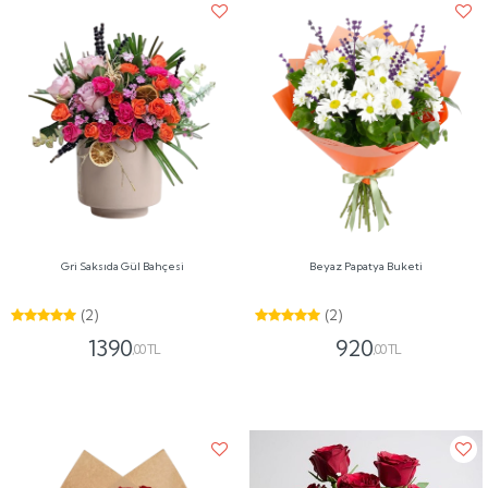
Gri Saksıda Gül Bahçesi
Beyaz Papatya Buketi
(2)
(2)
1390
920
,00 TL
,00 TL