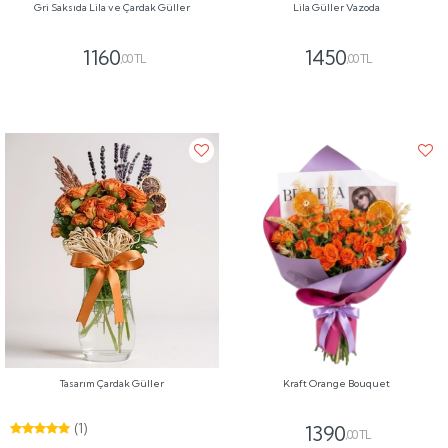
Gri Saksıda Lila ve Çardak Güller
Lila Güller Vazoda
1160
1450
,00 TL
,00 TL
Tasarım Çardak Güller
Kraft Orange Bouquet
(1)
1390
,00 TL