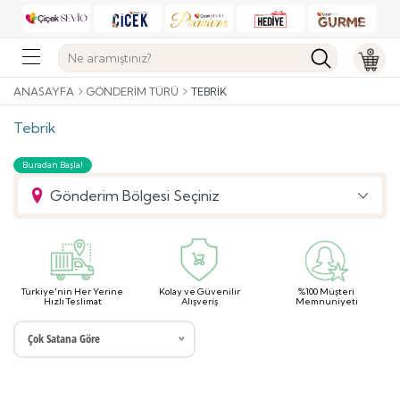
ANASAYFA
GÖNDERIM TÜRÜ
TEBRIK
Tebrik
Buradan Başla!
Gönderim Bölgesi Seçiniz
Türkiye'nin Her Yerine
Kolay ve Güvenilir
%100 Müşteri
Hızlı Teslimat
Alışveriş
Memnuniyeti
Çok Satana Göre