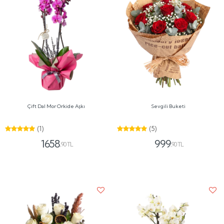
Çift Dal Mor Orkide Aşkı
Sevgili Buketi
(1)
(5)
1658
999
,90 TL
,90 TL