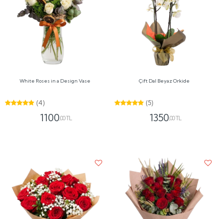
White Roses in a Design Vase
Çift Dal Beyaz Orkide
(4)
(5)
1100
1350
,00 TL
,00 TL