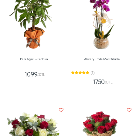
Para Ağacı - Pachira
Akvaryumda Mor Orkide
(1)
1099
,00 TL
1750
,00 TL