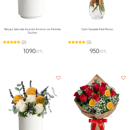
Beyaz Saksıda Ayıcıklı Kırmızı ve Pembe
Cam Vazoda Red Roses
Güller
(2)
(2)
1090
950
,00 TL
,00 TL