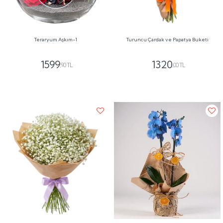
Teraryum Aşkım-1
Turuncu Çardak ve Papatya Buketi
1599
1320
,90 TL
,00 TL