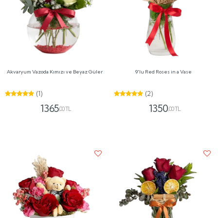
Akvaryum Vazoda Kımızı ve Beyaz Güler
9'lu Red Roses in a Vase
(1)
(2)
1365
1350
,00 TL
,00 TL