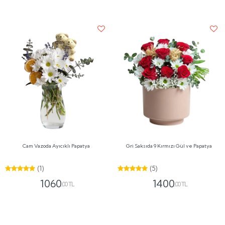
Cam Vazoda Ayıcıklı Papatya
Gri Saksıda 9 Kırmızı Gül ve Papatya
(1)
(5)
1060
1400
,00 TL
,00 TL