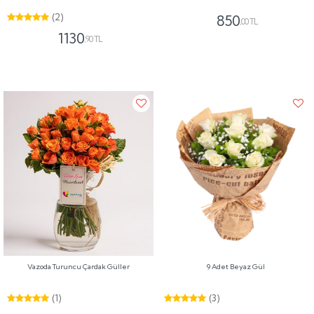
(2)
850
,00 TL
1130
,90 TL
Vazoda Turuncu Çardak Güller
9 Adet Beyaz Gül
(1)
(3)