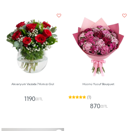
Akvaryum Vazoda 7 Kımızı Gül
Hüsnü Yusuf Bouquet
(1)
1190
,00 TL
870
,00 TL