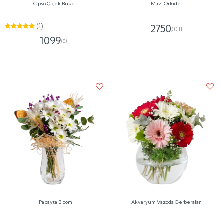
Cipso Çiçek Buketi
Mavi Orkide
(1)
2750
,00 TL
1099
,00 TL
Papayta Bloom
Akvaryum Vazoda Gerberalar