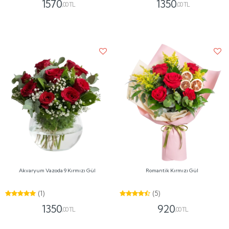
1570
1350
,00 TL
,00 TL
Akvaryum Vazoda 9 Kırmızı Gül
Romantik Kırmızı Gül
(1)
(5)
1350
920
,00 TL
,00 TL