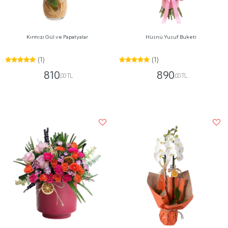
Kırmızı Gül ve Papatyalar
Hüsnü Yusuf Buketi
(1)
(1)
810
890
,00 TL
,00 TL