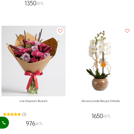
1350
,00 TL
Lila Arajman Buketi
Akvaryumda Beyaz Orkide
(1)
1650
,00 TL
976
,14 TL