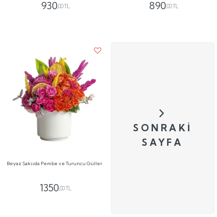
930
890
,00 TL
,00 TL
SONRAKI
SAYFA
Beyaz Saksıda Pembe ve Turuncu Güller
1350
,00 TL