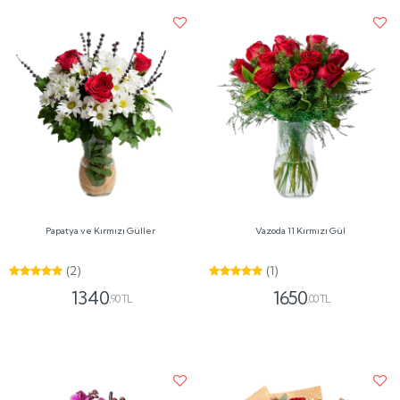
Papatya ve Kırmızı Güller
Vazoda 11 Kırmızı Gül
(2)
(1)
1340
1650
,90 TL
,00 TL