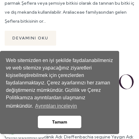
parmak Şeflera veya şemsiye bitkisi olarak da tanınan bu bitki iç
ve dış mekanda kullanılabilir. Araliaceae familyasından gelen
Şeflera bitkisinin or...
DEVAMINI OKU
Web sitemizden en iyi şekilde faydalanabilmeniz
ve web sitemize yapacağınız ziyaretleri
kişiselleştirebilmek için çerezlerden
faydalanmaktayız. Çerez ayarlarınızı her zaman
değiştirmeniz mümkündür. Gizlilik ve Çerez
Politikamıza ayrıntılardan ulaşmanız
mümkündür.
Ayrıntıları inceleyin
Difenbahya (Dieffenbachia
Seguine)
Tamam
Whatsapp
Genel Özellikler Botanik Adı: Dieffenbachia seguine Yaygın Adı: