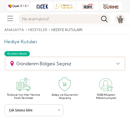
ANASAYFA
HEDIYELER
HEDIYE KUTULARI
Hediye Kutuları
Buradan Başla!
Gönderim Bölgesi Seçiniz
Türkiye'nin Her Yerine
Kolay ve Güvenilir
%100 Müşteri
Hızlı Teslimat
Alışveriş
Memnuniyeti
Çok Satana Göre