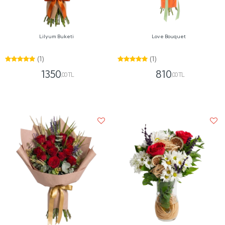
Lilyum Buketi
Love Bouquet
(1)
(1)
1350
810
,00 TL
,00 TL