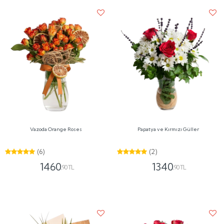
Vazoda Orange Roses
Papatya ve Kırmızı Güller
(6)
(2)
1460
1340
,90 TL
,90 TL