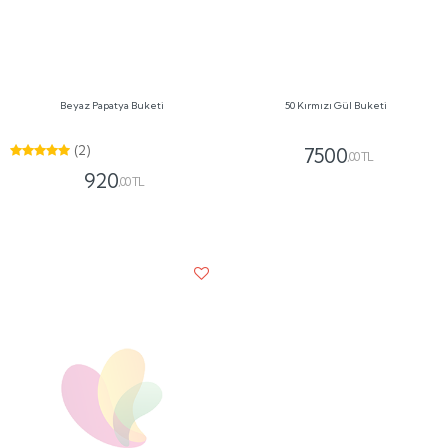
(1)
1350
,00 TL
Next
» İleri