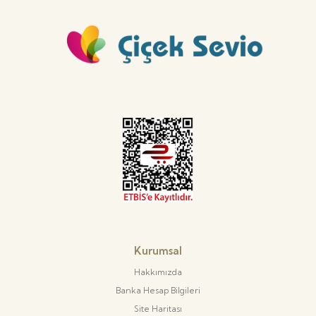
KVKK Bilgilendirmesi
Satış Sözleşmesi
Gizlilik Sözleşmesi
Faydalı Bilgiler
Tüm Blog Yazıları
Sosyal Hesaplarımız
Instagram
Youtube
Çiçek Sevio'da Satış Yap