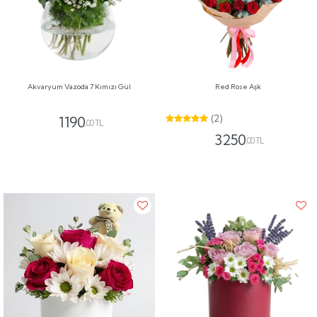
Akvaryum Vazoda 7 Kımızı Gül
Red Rose Aşk
(2)
1190
,00 TL
3250
,00 TL