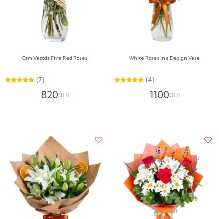
Cam Vazoda Five Red Roses
White Roses in a Design Vase
(7)
(4)
820
1100
,00 TL
,00 TL