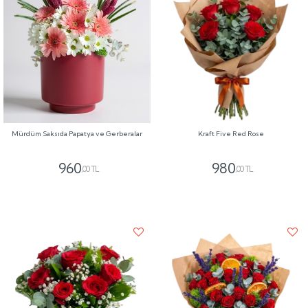
Mürdüm Saksıda Papatya ve Gerberalar
Kraft Five Red Rose
960
980
,00 TL
,00 TL