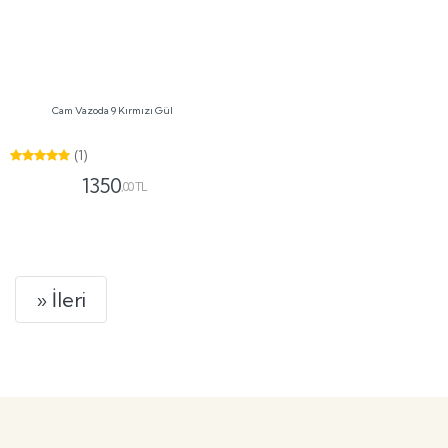
Kurumsal
Hakkımızda
Banka Hesap Bilgileri
Site Haritası
Hızlı Ödeme
İletişim
Gizlilik
Güvenli Alışveriş