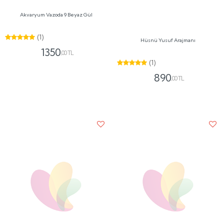
Akvaryum Vazoda 9 Beyaz Gül
Hüsnü Yusuf Arajmanı
(1)
(1)
1350
890
,00 TL
,00 TL
Akvaryum Vazoda Kımızı ve Beyaz Güler
9'lu Red Roses in a Vase