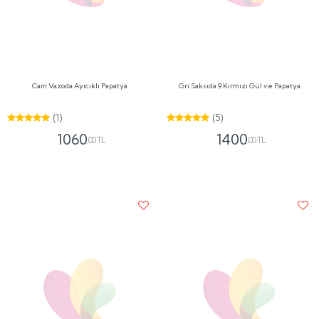
Gri Saksıda Pembe Çardak ve Lila Güller
Beyaz Saksıda Ayıcıklı Pembe ve Turuncu
Güller
1390
1560
,00 TL
,00 TL
Beyaz Papatya Buketi