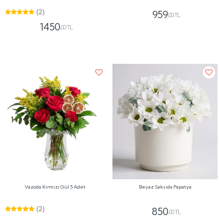
(2)
959
,00 TL
1450
,00 TL
Vazoda Kırmızı Gül 5 Adet
Beyaz Saksıda Papatya
(2)
850
,00 TL