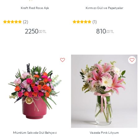
Kraft Red Rose Aşk
Kırmızı Gül ve Papatyalar
(2)
(1)
2250
810
,00 TL
,00 TL
Mürdüm Saksıda Gül Bahçesi
Vazoda Pink Lilyum