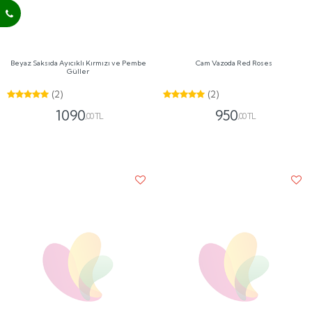
1090
950
,00 TL
,00 TL
Ping Daisy
Beyaz Saksıda Beyaz Gül Aranjmanı
(1)
890
,00 TL
850
,00 TL