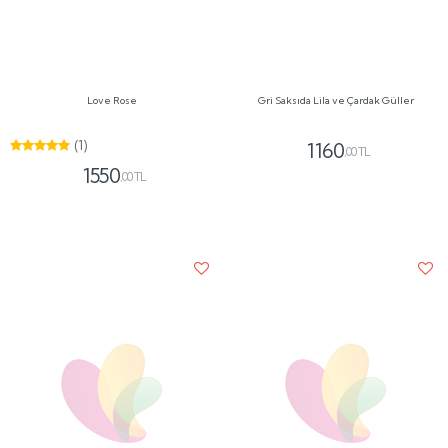
Lila Güller Vazoda
Tasarım Çardak Güller
(1)
1450
,00 TL
1350
,00 TL