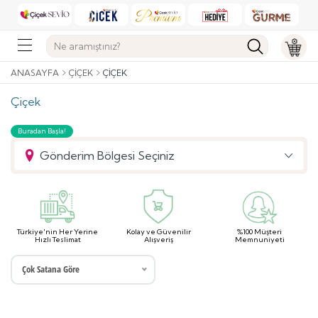
ANASAYFA
ÇIÇEK
ÇIÇEK
Çiçek
Buradan Başla!
Gönderim Bölgesi Seçiniz
Türkiye'nin Her Yerine
Kolay ve Güvenilir
%100 Müşteri
Hızlı Teslimat
Alışveriş
Memnuniyeti
Çok Satana Göre