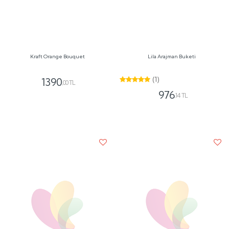
Ping White
Cam Vazoda Papatya ve Çardak Güller
(2)
1800
,00 TL
920
,00 TL