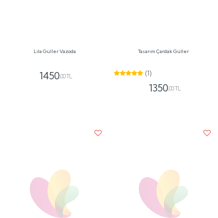
Kraft Orange Bouquet
Lila Arajman Buketi
(1)
1390
,00 TL
976
,14 TL