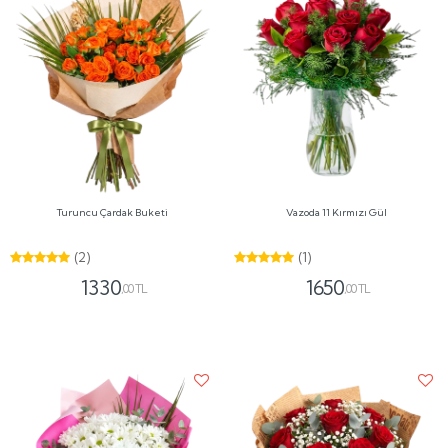
Turuncu Çardak Buketi
Vazoda 11 Kırmızı Gül
(2)
(1)
1330
1650
,00 TL
,00 TL