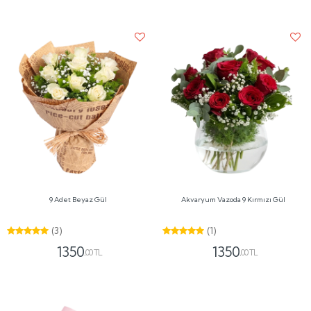
9 Adet Beyaz Gül
Akvaryum Vazoda 9 Kırmızı Gül
(3)
(1)
1350
1350
,00 TL
,00 TL