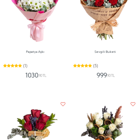
Papatya Aşkı
Sevgili Buketi
(1)
(5)
1030
999
,90 TL
,90 TL