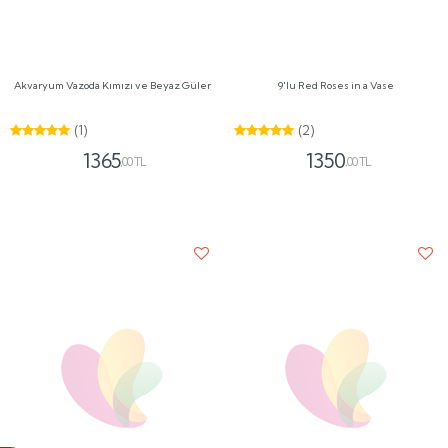
(1)
(2)
1365
1350
,00 TL
,00 TL
Beyaz Saksıda Ayıcıklı Kırmızı ve Pembe
Cam Vazoda Red Roses
Güller
(2)
(2)