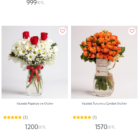
999
,90 TL
Vazoda Papatya ve Güler
Vazoda Turuncu Çardak Güller
(3)
(1)
1200
1570
,00 TL
,00 TL