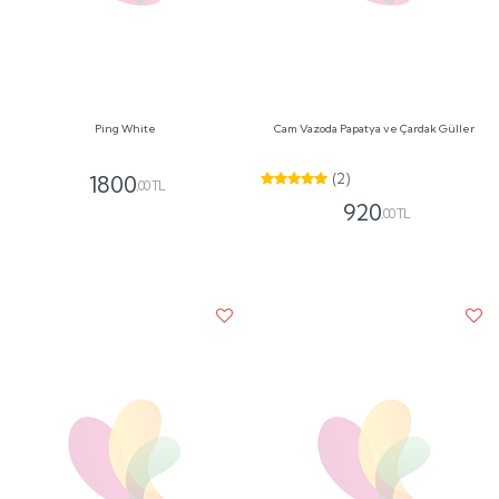
Cam Vazoda Ayıcıklı Papatya
Gri Saksıda 9 Kırmızı Gül ve Papatya
(1)
(5)
1060
1400
,00 TL
,00 TL