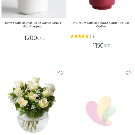
Beyaz Saksıda Ayıcıklı Beyaz ve Kırmızı
Mürdüm Saksıda Pembe Çardak ve Lila
Gül Aranjmanı
Güller
(1)
1200
,00 TL
1150
,00 TL