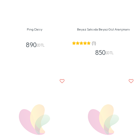
Love Rose
Gri Saksıda Lila ve Çardak Güller
(1)
1160
,00 TL
1550
,00 TL