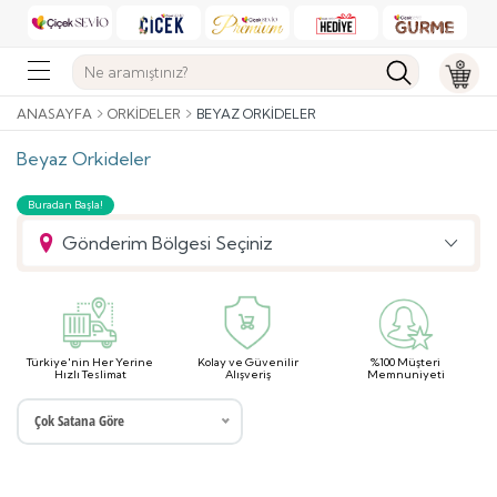
ANASAYFA
ORKIDELER
BEYAZ ORKIDELER
Beyaz Orkideler
Buradan Başla!
Gönderim Bölgesi Seçiniz
Türkiye'nin Her Yerine
Kolay ve Güvenilir
%100 Müşteri
Hızlı Teslimat
Alışveriş
Memnuniyeti
Çok Satana Göre