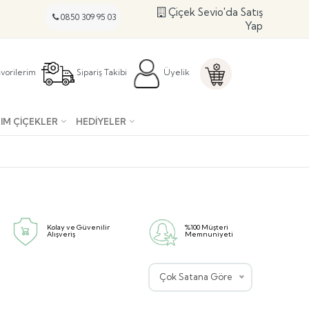
Çiçek Sevio'da Satış
0850 309 95 03
Yap
vorilerim
Sipariş Takibi
Üyelik
IM ÇIÇEKLER
HEDIYELER
Kolay ve Güvenilir
%100 Müşteri
Alışveriş
Memnuniyeti
Çok Satana Göre