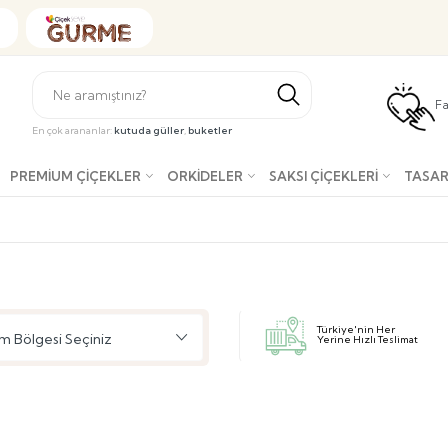
Fa
En çok arananlar:
kutuda güller
,
buketler
PREMIUM ÇIÇEKLER
ORKIDELER
SAKSI ÇIÇEKLERI
TASAR
Türkiye'nin Her
m Bölgesi Seçiniz
Yerine Hızlı Teslimat