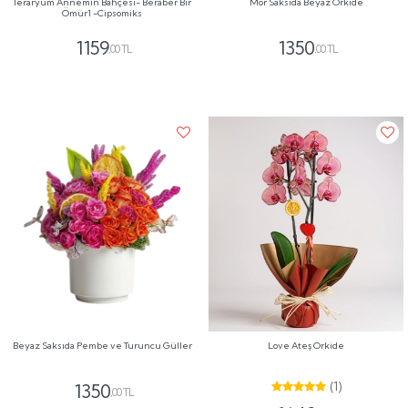
Teraryum Annemin Bahçesi- Beraber Bir
Mor Saksıda Beyaz Orkide
Ömür1 -Cipsomiks
1159
1350
,00 TL
,00 TL
Beyaz Saksıda Pembe ve Turuncu Güller
Love Ateş Orkide
(1)
1350
,00 TL