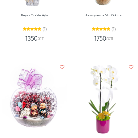
Beyaz Orkide Aşkı
Akvaryumda Mor Orkide
(1)
(1)
1350
1750
,00 TL
,00 TL