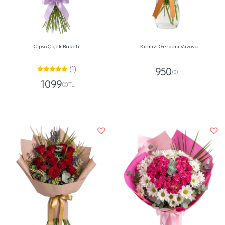
Cipso Çiçek Buketi
Kırmızı Gerbera Vazosu
(1)
950
,00 TL
1099
,00 TL