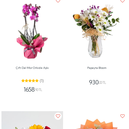
Çift Dal Mor Orkide Aşkı
Papayta Bloom
(1)
930
,00 TL
1658
,90 TL