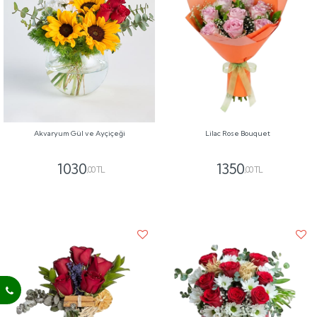
Akvaryum Gül ve Ayçiçeği
Lilac Rose Bouquet
1030
1350
,00 TL
,00 TL