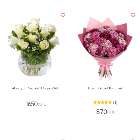
Akvaryum Vazoda 11 Beyaz Gül
Hüsnü Yusuf Bouquet
(1)
1650
,00 TL
870
,00 TL