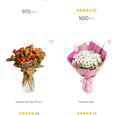
(1)
970
,00 TL
1650
,00 TL
Vazoda Orange Roses
Papatya Aşkı
(6)
(1)