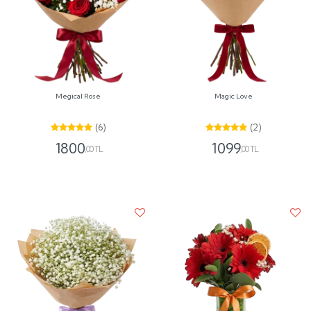
Megical Rose
Magic Love
(6)
(2)
1800
1099
,00 TL
,00 TL