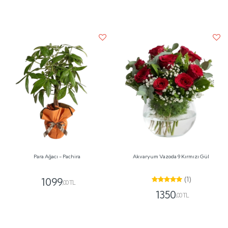
Para Ağacı - Pachira
Akvaryum Vazoda 9 Kırmızı Gül
(1)
1099
,00 TL
1350
,00 TL