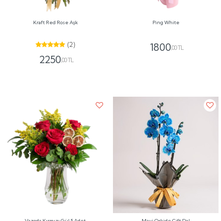
Kraft Red Rose Aşk
Ping White
(2)
1800
,00 TL
2250
,00 TL
Vazoda Kırmızı Gül 5 Adet
Mavi Orkide Çift Dal