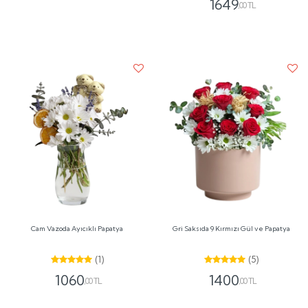
1649
,00 TL
Cam Vazoda Ayıcıklı Papatya
Gri Saksıda 9 Kırmızı Gül ve Papatya
(1)
(5)
1060
1400
,00 TL
,00 TL