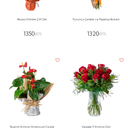
Beyaz Orkide Çift Dal
Turuncu Çardak ve Papatya Buketi
1350
1320
,00 TL
,00 TL
Tasarım Kırmızı Antoryum Çiçeği
Vazoda 11 Kırmızı Gül