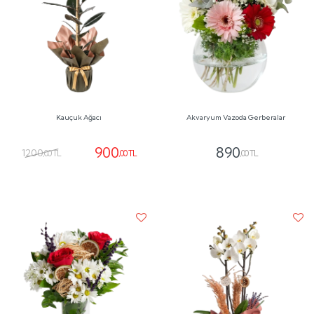
Kauçuk Ağacı
Akvaryum Vazoda Gerberalar
900
890
1200
,00 TL
,00 TL
,00 TL