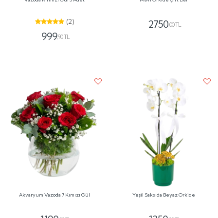
(2)
2750
,00 TL
999
,90 TL
Akvaryum Vazoda 7 Kımızı Gül
Yeşil Saksıda Beyaz Orkide