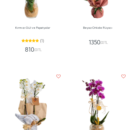
Kırmızı Gül ve Papatyalar
Beyaz Orkide Rüyası
(1)
1350
,00 TL
810
,00 TL