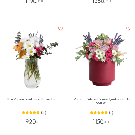
1190
1350
,00 TL
,00 TL
Cam Vazoda Papatya ve Çardak Güller
Mürdüm Saksıda Pembe Çardak ve Lila
Güller
(2)
(1)
920
1150
,00 TL
,00 TL