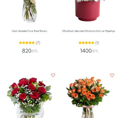
Cam Vazoda Five Red Roses
Mürdüm Saksıda 9 Kırmızı Gül ve Papatya
(7)
(1)
820
1400
,00 TL
,00 TL