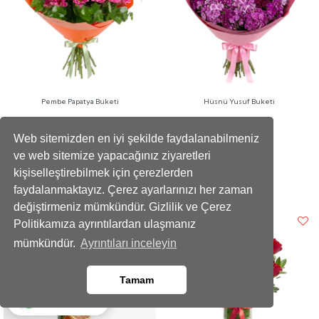
Pembe Papatya Buketi
Hüsnü Yusuf Buketi
(1)
860
Web sitemizden en iyi şekilde faydalanabilmeniz
,00 TL
890
ve web sitemize yapacağınız ziyaretleri
,00 TL
kişiselleştirebilmek için çerezlerden
faydalanmaktayız. Çerez ayarlarınızı her zaman
değiştirmeniz mümkündür. Gizlilik ve Çerez
Politikamıza ayrıntılardan ulaşmanız
mümkündür.
Ayrıntıları inceleyin
Tamam
Whatsapp