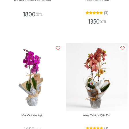
(3)
1800
,00 TL
1350
,00 TL
Mor Orkide Aşkı
Ateş Orkide Çift Dal
(1)