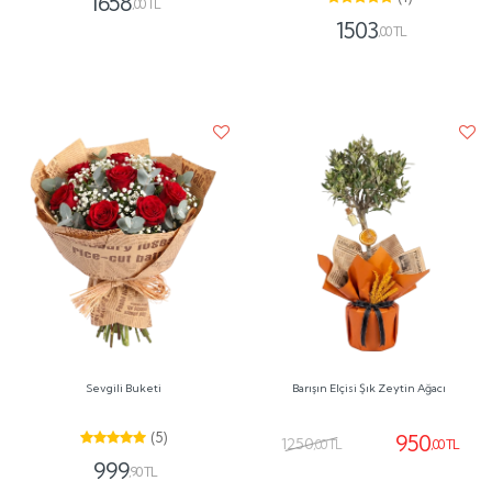
1658
,00 TL
1503
,00 TL
Sevgili Buketi
Barışın Elçisi Şık Zeytin Ağacı
(5)
950
1250
,00 TL
,00 TL
999
,90 TL