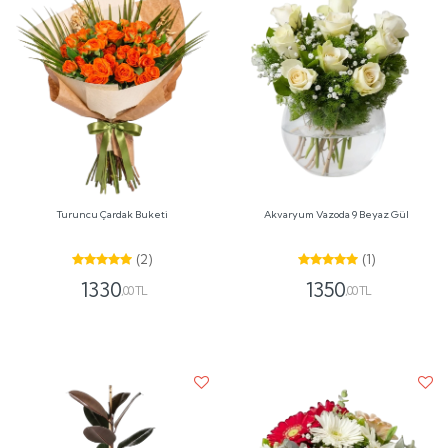
Turuncu Çardak Buketi
Akvaryum Vazoda 9 Beyaz Gül
(2)
(1)
1330
1350
,00 TL
,00 TL