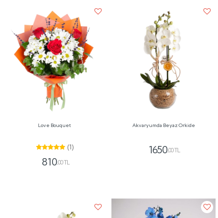
Love Bouquet
Akvaryumda Beyaz Orkide
(1)
1650
,00 TL
810
,00 TL