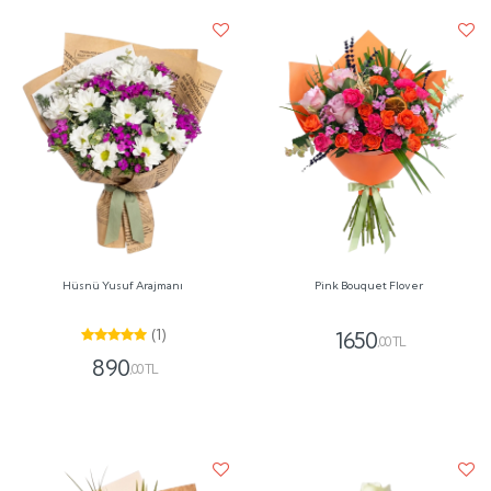
Hüsnü Yusuf Arajmanı
Pink Bouquet Flover
(1)
1650
,00 TL
890
,00 TL