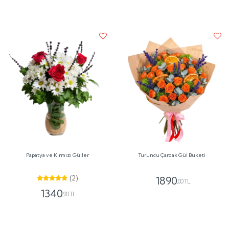
Papatya ve Kırmızı Güller
Turuncu Çardak Gül Buketi
(2)
1890
,00 TL
1340
,90 TL