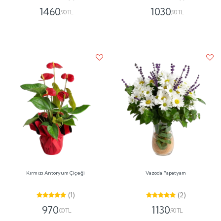
1460
1030
,90 TL
,90 TL
Kırmızı Antoryum Çiçeği
Vazoda Papatyam
(1)
(2)
970
1130
,00 TL
,90 TL