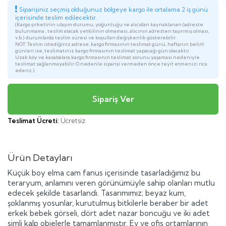
Siparişiniz seçmiş olduğunuz bölgeye kargo ile ortalama 2 iş günü
içerisinde teslim edilecektir.
(Kargo şirketinin ulaşım durumu, yoğunluğu ve alıcıdan kaynaklanan (adreste
bulunmama , teslim alacak yetkilinin olmaması, alıcının adresten taşınmış olması,
v.b.) durumlarda teslim süresi ve koşulları değişkenlik gösterebilir.
NOT: Teslim istediğiniz adrese, kargo firmasının teslimat günü, haftanın belirli
günleri ise, teslimatınız kargo firmasının teslimat yapacağı gün olacaktır.
Uzak köy ve kasabalara kargo firmasının teslimat sorunu yaşaması nedeniyle
teslimat sağlanmayabilir. O nedenle siparişi vermeden önce teyit etmenizi rica
ederiz.)
Teslimat Ücreti:
Ücretsiz
Ürün Detayları
Küçük boy elma cam fanus içerisinde tasarladığımız bu
teraryum, anlamını veren görünümüyle sahip olanları mutlu
edecek şekilde tasarlandı. Tasarımımız; beyaz kum,
şoklanmış yosunlar, kurutulmuş bitkilerle beraber bir adet
erkek bebek görseli, dört adet nazar boncuğu ve iki adet
simli kalp objelerle tamamlanmıştır. Ev ve ofis ortamlarının