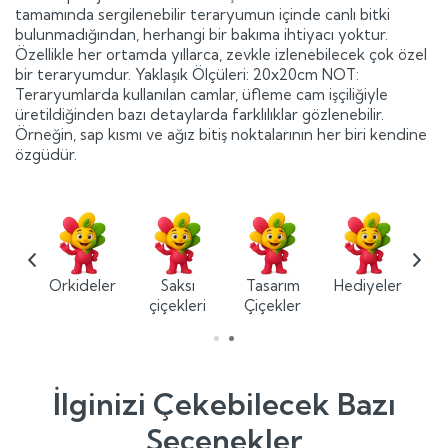
tamamında sergilenebilir teraryumun içinde canlı bitki
bulunmadığından, herhangi bir bakıma ihtiyacı yoktur.
Özellikle her ortamda yıllarca, zevkle izlenebilecek çok özel
bir teraryumdur. Yaklaşık Ölçüleri: 20x20cm NOT:
Teraryumlarda kullanılan camlar, üfleme cam işçiliğiyle
üretildiğinden bazı detaylarda farklılıklar gözlenebilir.
Örneğin, sap kısmı ve ağız bitiş noktalarının her biri kendine
özgüdür.
ium
Orkideler
Saksı
Tasarım
Hediyeler
ler
çiçekleri
Çiçekler
İlginizi Çekebilecek Bazı
Seçenekler