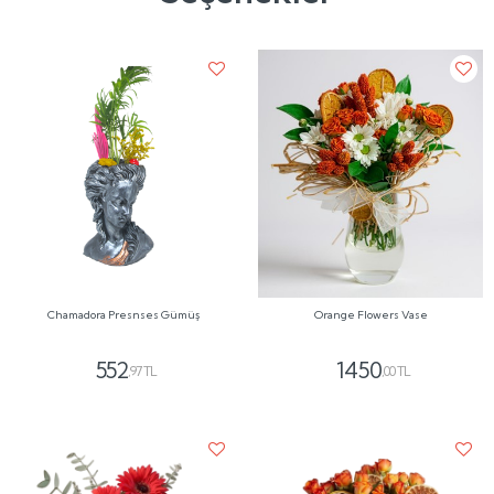
Chamadora Presnses Gümüş
Orange Flowers Vase
552
1450
,97 TL
,00 TL