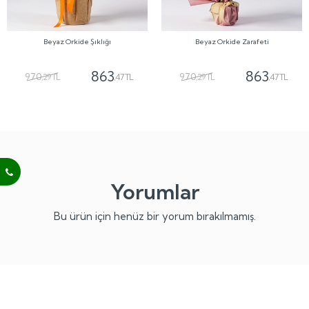
Beyaz Orkide Şıklığı
Beyaz Orkide Zarafeti
863
863
970
970
,29 TL
,47 TL
,29 TL
,47 TL
Yorumlar
Bu ürün için henüz bir yorum bırakılmamış.