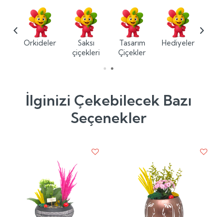
ium
Orkideler
Saksı
Tasarım
Hediyeler
ler
çiçekleri
Çiçekler
İlginizi Çekebilecek Bazı
Seçenekler