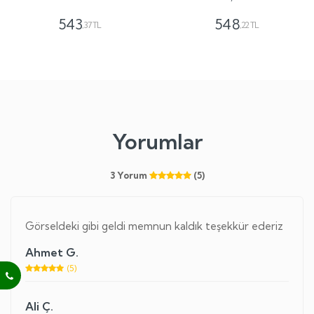
543
548
,37 TL
,22 TL
Yorumlar
3 Yorum
(5)
Görseldeki gibi geldi memnun kaldık teşekkür ederiz
Ahmet G.
(5)
Ali Ç.