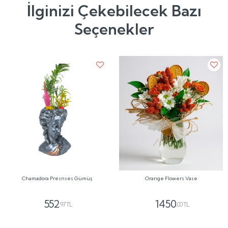
İlginizi Çekebilecek Bazı
Seçenekler
Chamadora Presnses Gümüş
Orange Flowers Vase
552
1450
,97 TL
,00 TL