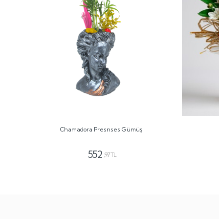
Chamadora Presnses Gümüş
552
,97 TL