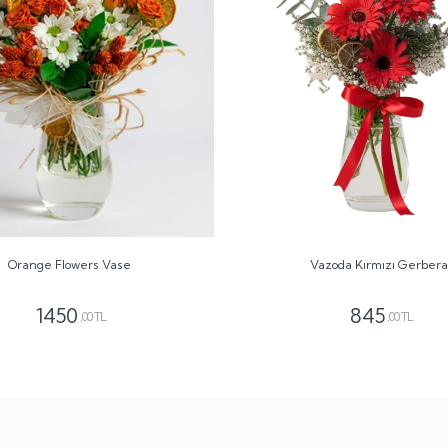
Orange Flowers Vase
Vazoda Kırmızı Gerbera
1450
845
,00 TL
,00 TL