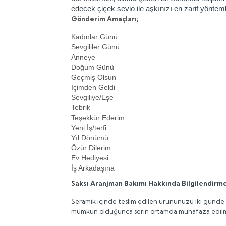
edecek çiçek sevio ile aşkınızı en zarif yönteml
Gönderim Amaçları;
Kadınlar Günü
Sevgililer Günü
Anneye
Doğum Günü
Geçmiş Olsun
İçimden Geldi
Sevgiliye/Eşe
Tebrik
Teşekkür Ederim
Yeni İş/terfi
Yıl Dönümü
Özür Dilerim
Ev Hediyesi
İş Arkadaşına
Saksı Aranjman Bakımı Hakkında Bilgilendirme
Seramik içinde teslim edilen ürününüzü iki günde b
mümkün olduğunca serin ortamda muhafaza edilmesi 