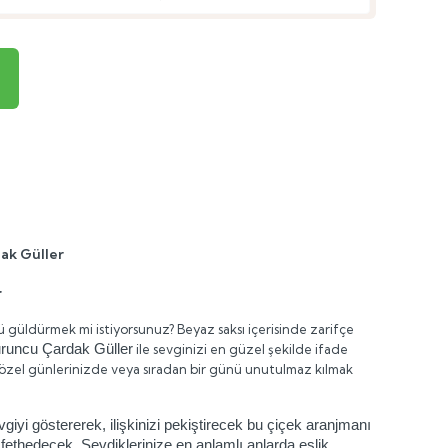
ak Güller
r
 güldürmek mi istiyorsunuz? Beyaz saksı içerisinde zarifçe
runcu Çardak Güller
ile sevginizi en güzel şekilde ifade
ı, özel günlerinizde veya sıradan bir günü unutulmaz kılmak
iyi göstererek, ilişkinizi pekiştirecek bu çiçek aranjmanı
fethedecek. Sevdiklerinize en anlamlı anlarda eşlik