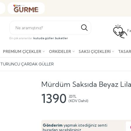
Fa
En çok arananlar:
kutuda güller
,
buketler
PREMIUM ÇIÇEKLER
ORKIDELER
SAKSI ÇIÇEKLERI
TASAR
E TURUNCU ÇARDAK GÜLLER
Mürdüm Saksıda Beyaz Lila
1390
,00 TL
(KDV Dahil)
Gönderim
yapmak istediğiniz semti
buradan seçebilirsiniz.