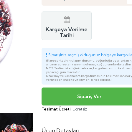
Kargoya Verilme
Tarihi
Siparişiniz seçmiş olduğunuz bölgeye kargo ile 
(Kargo şirketinin ulaşım durumu, yoğunluğu ve alıcıdan 
alıcının adresten taşınmış olması, v.b.) durumlarda teslim s
NOT: Teslim istediğiniz adrese, kargo firmasının teslimat g
yapacağı gün olacaktır.
Uzak köy ve kasabalara kargo firmasının teslimat sorunu 
vermeden önce teyit etmenizi rica ederiz.)
Teslimat Ücreti:
Ücretsiz
Ürün Detayları