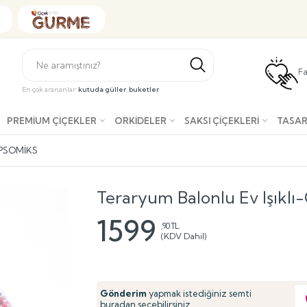
Fa
En çok arananlar:
kutuda güller
,
buketler
PREMIUM ÇIÇEKLER
ORKIDELER
SAKSI ÇIÇEKLERI
TASAR
IPSOMIKS
Teraryum Balonlu Ev Işıklı
1599
,90 TL
(KDV Dahil)
Gönderim
yapmak istediğiniz semti
buradan seçebilirsiniz.