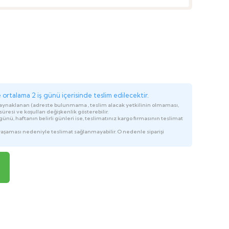
ortalama 2 iş günü içerisinde teslim edilecektir.
kaynaklanan (adreste bulunmama , teslim alacak yetkilinin olmaması,
üresi ve koşulları değişkenlik gösterebilir.
ünü, haftanın belirli günleri ise, teslimatınız kargo firmasının teslimat
yaşaması nedeniyle teslimat sağlanmayabilir. O nedenle siparişi