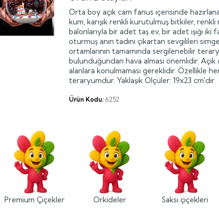
Orta boy açık cam fanus içerisinde hazırlan
kum, karışık renkli kurutulmuş bitkiler, renkli 
balonlarıyla bir adet taş ev, bir adet ışığı i
oturmuş anın tadını çıkartan sevgilileri simgel
ortamlarının tamamında sergilenebilir terar
bulunduğundan hava alması önemlidir. Açık o
alanlara konulmaması gereklidir. Özellikle her
teraryumdur. Yaklaşık Ölçüler: 19x23 cm'dir.
Ürün Kodu:
6252
Premium Çiçekler
Orkideler
Saksı çiçekleri