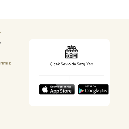
r
ı
arımız
Çiçek Sevio'da Satış Yap