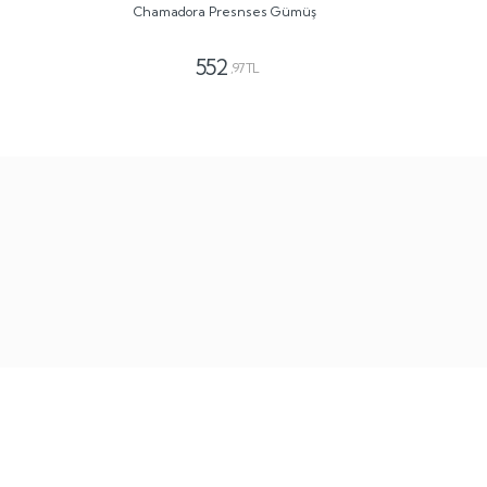
Chamadora Presnses Gümüş
552
,97 TL