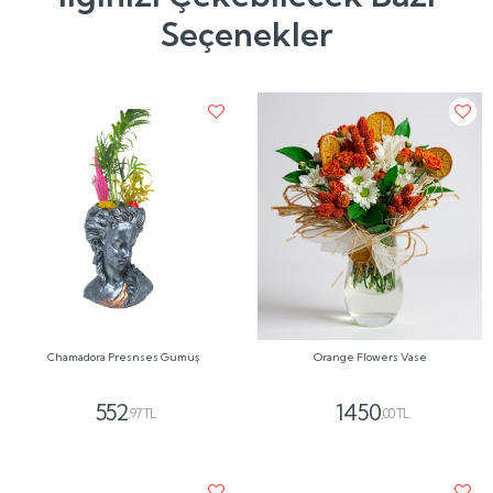
Seçenekler
Chamadora Presnses Gümüş
Orange Flowers Vase
552
1450
,97 TL
,00 TL