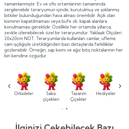
tamamlanmıştır. Ev ve ofis ortamlarının tamamında
sergilenebilir teraryumun içinde, kurutulmuş ve şoklanmış
bitkiler bulunduğundan hava alması önemlidir. Açık olan
kısmının kapatılmaması veya büfe vb. kapalı alanlara
konulmaması gereklidir. Özellikle her ortamda yıllarca,
zevkle izlenebilecek özel bir teraryumdur. Yaklaşık Ölçüleri:
20x20cm NOT: Teraryumlarda kullanılan camlar, üfleme
cam işçiliğiyle üretildiğinden bazı detaylarda farklılıklar
gözlenebilir. Örneğin, sap kısmı ve ağız bitiş noktalarının her
biri kendine özgüdür.
ium
Orkideler
Saksı
Tasarım
Hediyeler
ler
çiçekleri
Çiçekler
İlginizi Çekebilecek Bazı