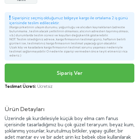
Siparişiniz seçmiş olduğunuz bölgeye kargo ile ortalama 2 iş günü
içerisinde teslim edilecektir.
(Kargo şirketinin ulaşım durumu, yoğunluğu ve alıcıdan kaynaklanan (adreste
bulunmama , teslim alacak yetkilinin olmaması, alıcının adresten taşınmış olması,
v.b.) durumlarda teslim süresi ve koşulları değişkenlik gösterebilir.
NOT: Teslim istediğiniz adrese, kargo firmasının teslimat günü, haftanın belirli
günleri ise, teslimatınız kargo firmasının teslimat yapacağı gün olacaktır.
Uzak köy ve kasabalara kargo firmasının teslimat sorunu yaşaması nedeniyle
teslimat sağlanmayabilir. O nedenle siparişi vermeden önce teyit etmenizi rica
ederiz.)
Teslimat Ücreti:
Ücretsiz
Ürün Detayları
Üzerinde şık kurdelesiyle küçük boy elma cam fanus
içerisinde tasarladığımız bu çok güzel teraryum; beyaz kum,
şoklanmış yosunlar, kurutulmuş bitkiler, yapay güller, bir
adet mantar ev ve bir adet şirin kız bebek obje kullanılarak