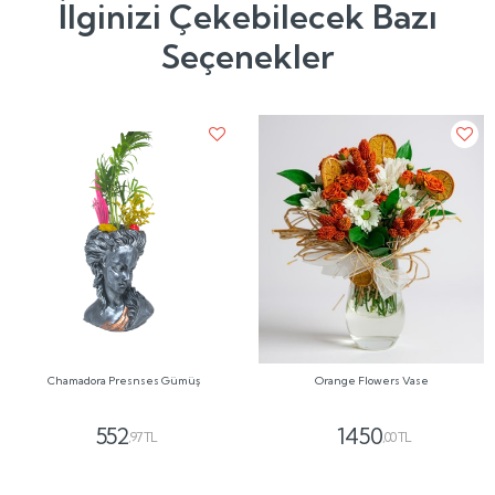
İlginizi Çekebilecek Bazı
Seçenekler
Chamadora Presnses Gümüş
Orange Flowers Vase
552
1450
,97 TL
,00 TL