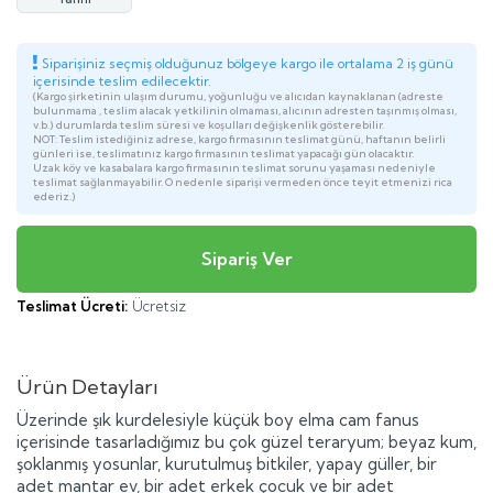
Siparişiniz seçmiş olduğunuz bölgeye kargo ile ortalama 2 iş günü
içerisinde teslim edilecektir.
(Kargo şirketinin ulaşım durumu, yoğunluğu ve alıcıdan kaynaklanan (adreste
bulunmama , teslim alacak yetkilinin olmaması, alıcının adresten taşınmış olması,
v.b.) durumlarda teslim süresi ve koşulları değişkenlik gösterebilir.
NOT: Teslim istediğiniz adrese, kargo firmasının teslimat günü, haftanın belirli
günleri ise, teslimatınız kargo firmasının teslimat yapacağı gün olacaktır.
Uzak köy ve kasabalara kargo firmasının teslimat sorunu yaşaması nedeniyle
teslimat sağlanmayabilir. O nedenle siparişi vermeden önce teyit etmenizi rica
ederiz.)
Teslimat Ücreti:
Ücretsiz
Ürün Detayları
Üzerinde şık kurdelesiyle küçük boy elma cam fanus
içerisinde tasarladığımız bu çok güzel teraryum; beyaz kum,
şoklanmış yosunlar, kurutulmuş bitkiler, yapay güller, bir
adet mantar ev, bir adet erkek çocuk ve bir adet