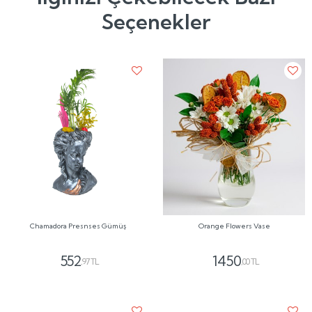
Seçenekler
Chamadora Presnses Gümüş
Orange Flowers Vase
552
1450
,97 TL
,00 TL