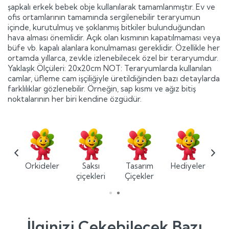
şapkalı erkek bebek obje kullanılarak tamamlanmıştır. Ev ve
ofis ortamlarının tamamında sergilenebilir teraryumun
içinde, kurutulmuş ve şoklanmış bitkiler bulunduğundan
hava alması önemlidir. Açık olan kısmının kapatılmaması veya
büfe vb. kapalı alanlara konulmaması gereklidir. Özellikle her
ortamda yıllarca, zevkle izlenebilecek özel bir teraryumdur.
Yaklaşık Ölçüleri: 20x20cm NOT: Teraryumlarda kullanılan
camlar, üfleme cam işçiliğiyle üretildiğinden bazı detaylarda
farklılıklar gözlenebilir. Örneğin, sap kısmı ve ağız bitiş
noktalarının her biri kendine özgüdür.
ium
Orkideler
Saksı
Tasarım
Hediyeler
ler
çiçekleri
Çiçekler
İlginizi Çekebilecek Bazı