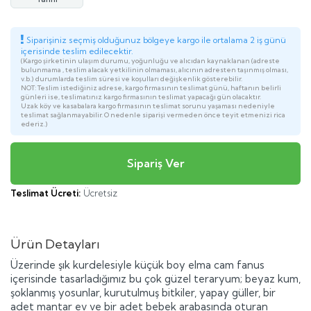
Siparişiniz seçmiş olduğunuz bölgeye kargo ile ortalama 2 iş günü
içerisinde teslim edilecektir.
(Kargo şirketinin ulaşım durumu, yoğunluğu ve alıcıdan kaynaklanan (adreste
bulunmama , teslim alacak yetkilinin olmaması, alıcının adresten taşınmış olması,
v.b.) durumlarda teslim süresi ve koşulları değişkenlik gösterebilir.
NOT: Teslim istediğiniz adrese, kargo firmasının teslimat günü, haftanın belirli
günleri ise, teslimatınız kargo firmasının teslimat yapacağı gün olacaktır.
Uzak köy ve kasabalara kargo firmasının teslimat sorunu yaşaması nedeniyle
teslimat sağlanmayabilir. O nedenle siparişi vermeden önce teyit etmenizi rica
ederiz.)
Teslimat Ücreti:
Ücretsiz
Ürün Detayları
Üzerinde şık kurdelesiyle küçük boy elma cam fanus
içerisinde tasarladığımız bu çok güzel teraryum; beyaz kum,
şoklanmış yosunlar, kurutulmuş bitkiler, yapay güller, bir
adet mantar ev ve bir adet bebek arabasında oturan