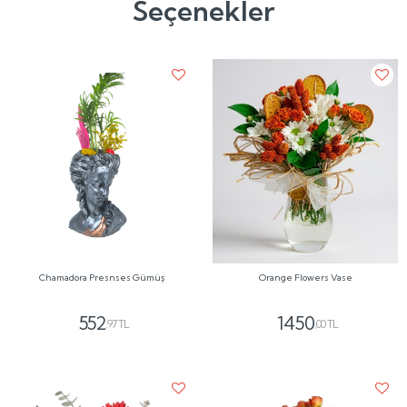
Seçenekler
Chamadora Presnses Gümüş
Orange Flowers Vase
552
1450
,97 TL
,00 TL