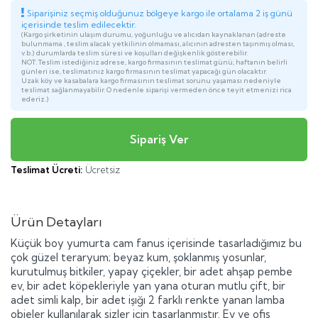
Siparişiniz seçmiş olduğunuz bölgeye kargo ile ortalama 2 iş günü
içerisinde teslim edilecektir.
(Kargo şirketinin ulaşım durumu, yoğunluğu ve alıcıdan kaynaklanan (adreste
bulunmama , teslim alacak yetkilinin olmaması, alıcının adresten taşınmış olması,
v.b.) durumlarda teslim süresi ve koşulları değişkenlik gösterebilir.
NOT: Teslim istediğiniz adrese, kargo firmasının teslimat günü, haftanın belirli
günleri ise, teslimatınız kargo firmasının teslimat yapacağı gün olacaktır.
Uzak köy ve kasabalara kargo firmasının teslimat sorunu yaşaması nedeniyle
teslimat sağlanmayabilir. O nedenle siparişi vermeden önce teyit etmenizi rica
ederiz.)
Teslimat Ücreti:
Ücretsiz
Ürün Detayları
Küçük boy yumurta cam fanus içerisinde tasarladığımız bu
çok güzel teraryum; beyaz kum, şoklanmış yosunlar,
kurutulmuş bitkiler, yapay çiçekler, bir adet ahşap pembe
ev, bir adet köpekleriyle yan yana oturan mutlu çift, bir
adet simli kalp, bir adet işığı 2 farklı renkte yanan lamba
objeler kullanılarak sizler için tasarlanmıştır. Ev ve ofis