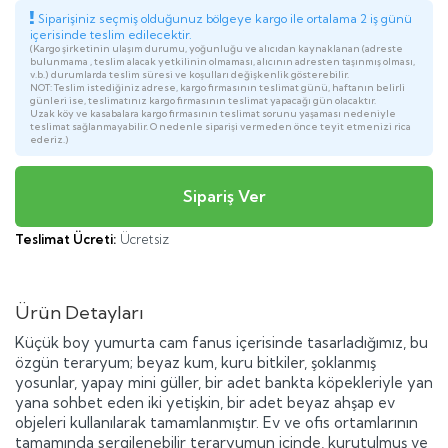
Siparişiniz seçmiş olduğunuz bölgeye kargo ile ortalama 2 iş günü
içerisinde teslim edilecektir.
(Kargo şirketinin ulaşım durumu, yoğunluğu ve alıcıdan kaynaklanan (adreste
bulunmama , teslim alacak yetkilinin olmaması, alıcının adresten taşınmış olması,
v.b.) durumlarda teslim süresi ve koşulları değişkenlik gösterebilir.
NOT: Teslim istediğiniz adrese, kargo firmasının teslimat günü, haftanın belirli
günleri ise, teslimatınız kargo firmasının teslimat yapacağı gün olacaktır.
Uzak köy ve kasabalara kargo firmasının teslimat sorunu yaşaması nedeniyle
teslimat sağlanmayabilir. O nedenle siparişi vermeden önce teyit etmenizi rica
ederiz.)
Teslimat Ücreti:
Ücretsiz
Ürün Detayları
Küçük boy yumurta cam fanus içerisinde tasarladığımız, bu
özgün teraryum; beyaz kum, kuru bitkiler, şoklanmış
yosunlar, yapay mini güller, bir adet bankta köpekleriyle yan
yana sohbet eden iki yetişkin, bir adet beyaz ahşap ev
objeleri kullanılarak tamamlanmıştır. Ev ve ofis ortamlarının
tamamında sergilenebilir teraryumun içinde, kurutulmuş ve