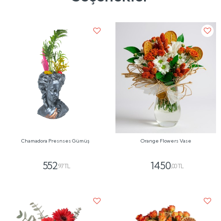
Chamadora Presnses Gümüş
Orange Flowers Vase
552
1450
,97 TL
,00 TL