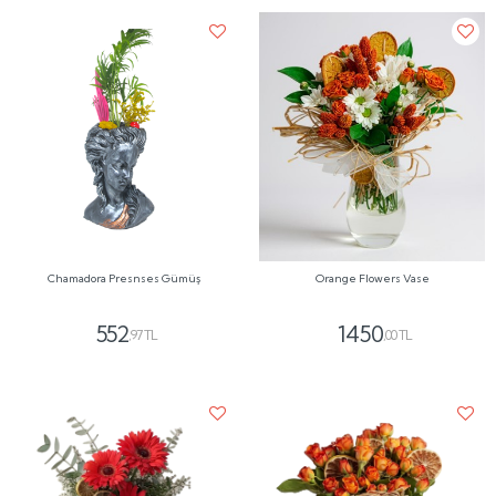
Chamadora Presnses Gümüş
Orange Flowers Vase
552
1450
,97 TL
,00 TL