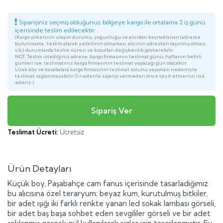
Siparişiniz seçmiş olduğunuz bölgeye kargo ile ortalama 2 iş günü
içerisinde teslim edilecektir.
(Kargo şirketinin ulaşım durumu, yoğunluğu ve alıcıdan kaynaklanan (adreste
bulunmama , teslim alacak yetkilinin olmaması, alıcının adresten taşınmış olması,
v.b.) durumlarda teslim süresi ve koşulları değişkenlik gösterebilir.
NOT: Teslim istediğiniz adrese, kargo firmasının teslimat günü, haftanın belirli
günleri ise, teslimatınız kargo firmasının teslimat yapacağı gün olacaktır.
Uzak köy ve kasabalara kargo firmasının teslimat sorunu yaşaması nedeniyle
teslimat sağlanmayabilir. O nedenle siparişi vermeden önce teyit etmenizi rica
ederiz.)
Teslimat Ücreti:
Ücretsiz
Ürün Detayları
Küçük boy, Paşabahçe cam fanus içerisinde tasarladığımız
bu alıcısına özel teraryum; beyaz kum, kurutulmuş bitkiler,
bir adet ışığı iki farklı renkte yanan led sokak lambası görseli,
bir adet baş başa sohbet eden sevgililer görseli ve bir adet