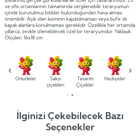
şoklanmış gerçek gül kullanılarak sizler için tasarlanmıştır. Ev
ve ofis ortamlarının tamamında sergilenebilir teraryumun
içinde kurutulmuş bitkiler bulunduğundan hava alması
önemlidir. Açık olan kısmının kapatılmaması veya büfe vb.
kapalı alanlara konulmaması gereklidir. Özellikle her ortamda
yıllarca, zevkle izlenebilecek özel bir teraryumdur. Yaklaşık
Ölçüleri: 16x18 cm
ium
Orkideler
Saksı
Tasarım
Hediyeler
ler
çiçekleri
Çiçekler
İlginizi Çekebilecek Bazı
Seçenekler