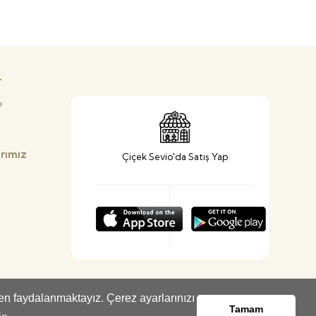
r
ı
arımız
Çiçek Sevio'da Satış Yap
den faydalanmaktayız. Çerez ayarlarınızı
Tamam