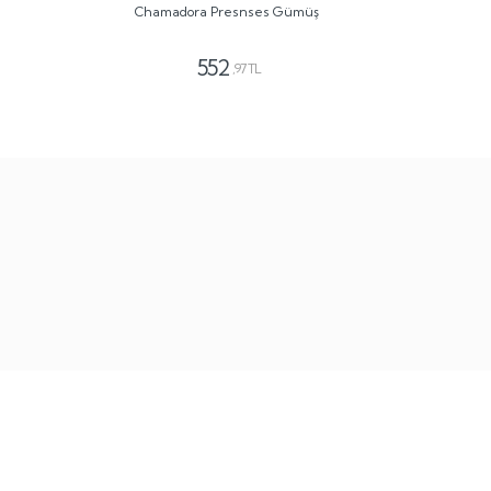
Chamadora Presnses Gümüş
552
,97 TL