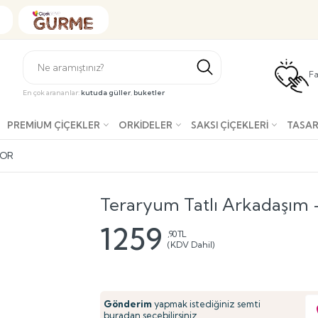
Fa
En çok arananlar:
kutuda güller
,
buketler
PREMIUM ÇIÇEKLER
ORKIDELER
SAKSI ÇIÇEKLERI
TASAR
MOR
Teraryum Tatlı Arkadaşım
1259
,90 TL
(KDV Dahil)
Gönderim
yapmak istediğiniz semti
buradan seçebilirsiniz.