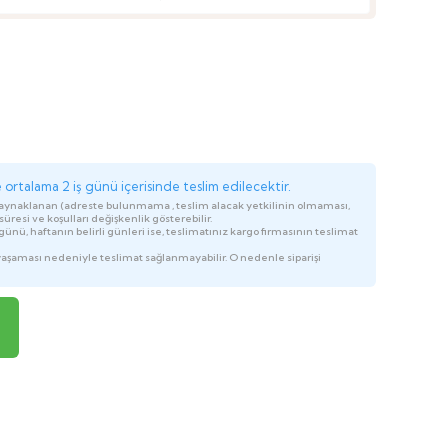
ortalama 2 iş günü içerisinde teslim edilecektir.
kaynaklanan (adreste bulunmama , teslim alacak yetkilinin olmaması,
üresi ve koşulları değişkenlik gösterebilir.
ünü, haftanın belirli günleri ise, teslimatınız kargo firmasının teslimat
yaşaması nedeniyle teslimat sağlanmayabilir. O nedenle siparişi