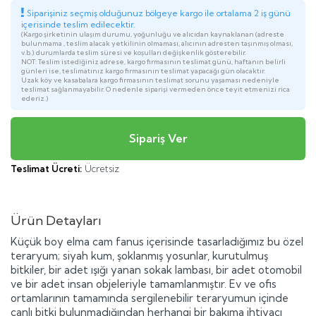
Siparişiniz seçmiş olduğunuz bölgeye kargo ile ortalama 2 iş günü
içerisinde teslim edilecektir.
(Kargo şirketinin ulaşım durumu, yoğunluğu ve alıcıdan kaynaklanan (adreste
bulunmama , teslim alacak yetkilinin olmaması, alıcının adresten taşınmış olması,
v.b.) durumlarda teslim süresi ve koşulları değişkenlik gösterebilir.
NOT: Teslim istediğiniz adrese, kargo firmasının teslimat günü, haftanın belirli
günleri ise, teslimatınız kargo firmasının teslimat yapacağı gün olacaktır.
Uzak köy ve kasabalara kargo firmasının teslimat sorunu yaşaması nedeniyle
teslimat sağlanmayabilir. O nedenle siparişi vermeden önce teyit etmenizi rica
ederiz.)
Teslimat Ücreti:
Ücretsiz
Ürün Detayları
Küçük boy elma cam fanus içerisinde tasarladığımız bu özel
teraryum; siyah kum, şoklanmış yosunlar, kurutulmuş
bitkiler, bir adet ışığı yanan sokak lambası, bir adet otomobil
ve bir adet insan objeleriyle tamamlanmıştır. Ev ve ofis
ortamlarının tamamında sergilenebilir teraryumun içinde
canlı bitki bulunmadığından herhangi bir bakıma ihtiyacı