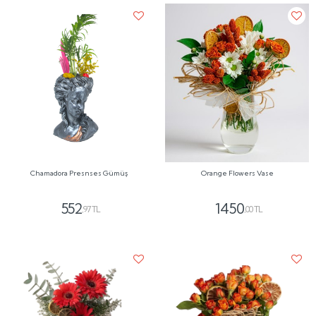
Chamadora Presnses Gümüş
Orange Flowers Vase
552
1450
,97 TL
,00 TL