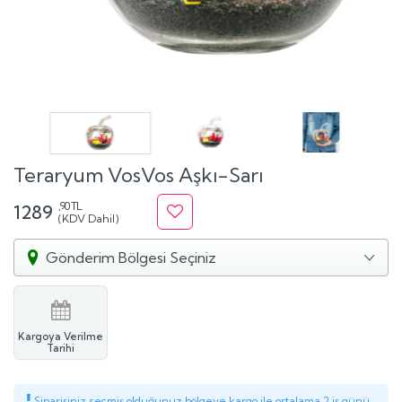
Teraryum VosVos Aşkı-Sarı
,90 TL
1289
(KDV Dahil)
Gönderim Bölgesi Seçiniz
Kargoya Verilme
Tarihi
Siparişiniz seçmiş olduğunuz bölgeye kargo ile ortalama 2 iş günü