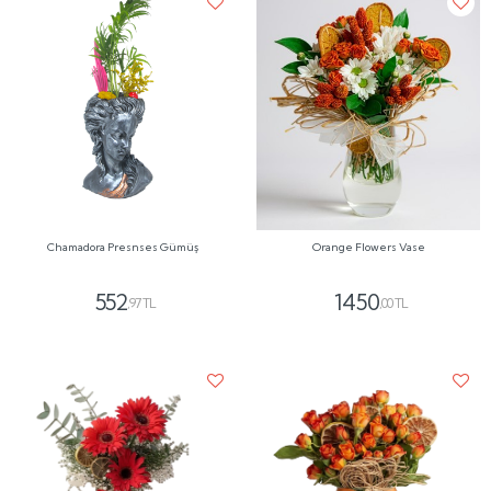
Chamadora Presnses Gümüş
Orange Flowers Vase
552
1450
,97 TL
,00 TL