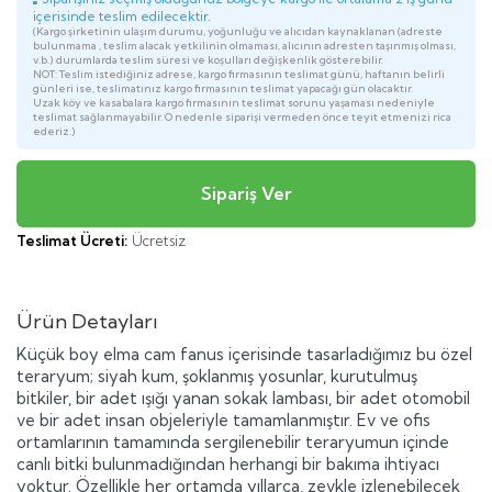
içerisinde teslim edilecektir.
(Kargo şirketinin ulaşım durumu, yoğunluğu ve alıcıdan kaynaklanan (adreste
bulunmama , teslim alacak yetkilinin olmaması, alıcının adresten taşınmış olması,
v.b.) durumlarda teslim süresi ve koşulları değişkenlik gösterebilir.
NOT: Teslim istediğiniz adrese, kargo firmasının teslimat günü, haftanın belirli
günleri ise, teslimatınız kargo firmasının teslimat yapacağı gün olacaktır.
Uzak köy ve kasabalara kargo firmasının teslimat sorunu yaşaması nedeniyle
teslimat sağlanmayabilir. O nedenle siparişi vermeden önce teyit etmenizi rica
ederiz.)
Teslimat Ücreti:
Ücretsiz
Ürün Detayları
Küçük boy elma cam fanus içerisinde tasarladığımız bu özel
teraryum; siyah kum, şoklanmış yosunlar, kurutulmuş
bitkiler, bir adet ışığı yanan sokak lambası, bir adet otomobil
ve bir adet insan objeleriyle tamamlanmıştır. Ev ve ofis
ortamlarının tamamında sergilenebilir teraryumun içinde
canlı bitki bulunmadığından herhangi bir bakıma ihtiyacı
yoktur. Özellikle her ortamda yıllarca, zevkle izlenebilecek