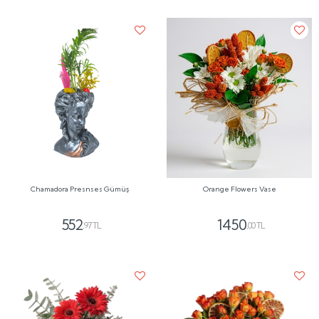
Chamadora Presnses Gümüş
Orange Flowers Vase
552
1450
,97 TL
,00 TL