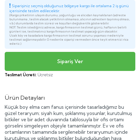
Siparişiniz seçmiş olduğunuz bölgeye kargo ile ortalama 2 iş günü
içerisinde teslim edilecektir.
(Kargo şirketinin ulaşım durumu, yoğunluğu ve alıcıdan kaynaklanan (adreste
bulunmama , teslim alacak yetkilinin olmaması, alıcının adresten taşınmış olması,
v.b.) durumlarda teslim süresi ve koşulları değişkenlik gösterebilir.
NOT: Teslim istediğiniz adrese, kargo firmasının teslimat günü, haftanın belirli
günleri ise, teslimatınız kargo firmasının teslimat yapacağı gün olacaktır.
Uzak köy ve kasabalara kargo firmasının teslimat sorunu yaşaması nedeniyle
teslimat sağlanmayabilir. O nedenle siparişi vermeden önce teyit etmenizi rica
ederiz.)
Teslimat Ücreti:
Ücretsiz
Ürün Detayları
Küçük boy elma cam fanus içerisinde tasarladığımız bu
güzel teraryum; siyah kum, şoklanmış yosunlar, kurutulmuş
bitkiler ve bir adet duvarında tablosuyla bir ofis ortamı
görselini simgeleyen objeyle tamamlanmıştır. Ev ve ofis
ortamlarının tamamında sergilenebilir teraryumun içinde
kurutulmuş ve şoklanmış bitkiler bulunduğundan hava