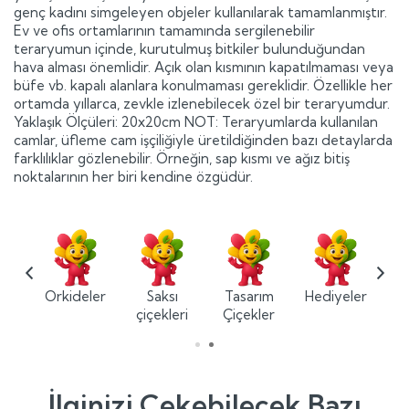
genç kadını simgeleyen objeler kullanılarak tamamlanmıştır.
Ev ve ofis ortamlarının tamamında sergilenebilir
teraryumun içinde, kurutulmuş bitkiler bulunduğundan
hava alması önemlidir. Açık olan kısmının kapatılmaması veya
büfe vb. kapalı alanlara konulmaması gereklidir. Özellikle her
ortamda yıllarca, zevkle izlenebilecek özel bir teraryumdur.
Yaklaşık Ölçüleri: 20x20cm NOT: Teraryumlarda kullanılan
camlar, üfleme cam işçiliğiyle üretildiğinden bazı detaylarda
farklılıklar gözlenebilir. Örneğin, sap kısmı ve ağız bitiş
noktalarının her biri kendine özgüdür.
ium
Orkideler
Saksı
Tasarım
Hediyeler
ler
çiçekleri
Çiçekler
İlginizi Çekebilecek Bazı