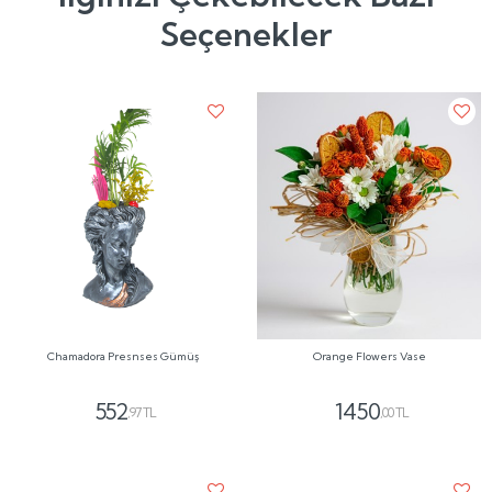
Seçenekler
Chamadora Presnses Gümüş
Orange Flowers Vase
552
1450
,97 TL
,00 TL