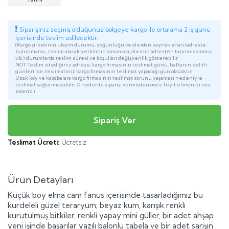
Siparişiniz seçmiş olduğunuz bölgeye kargo ile ortalama 2 iş günü
içerisinde teslim edilecektir.
(Kargo şirketinin ulaşım durumu, yoğunluğu ve alıcıdan kaynaklanan (adreste
bulunmama , teslim alacak yetkilinin olmaması, alıcının adresten taşınmış olması,
v.b.) durumlarda teslim süresi ve koşulları değişkenlik gösterebilir.
NOT: Teslim istediğiniz adrese, kargo firmasının teslimat günü, haftanın belirli
günleri ise, teslimatınız kargo firmasının teslimat yapacağı gün olacaktır.
Uzak köy ve kasabalara kargo firmasının teslimat sorunu yaşaması nedeniyle
teslimat sağlanmayabilir. O nedenle siparişi vermeden önce teyit etmenizi rica
ederiz.)
Teslimat Ücreti:
Ücretsiz
Ürün Detayları
Küçük boy elma cam fanus içerisinde tasarladığımız bu
kurdeleli güzel teraryum; beyaz kum, karışık renkli
kurutulmuş bitkiler, renkli yapay mini güller, bir adet ahşap
yeni işinde başarılar yazılı balonlu tabela ve bir adet sarışın