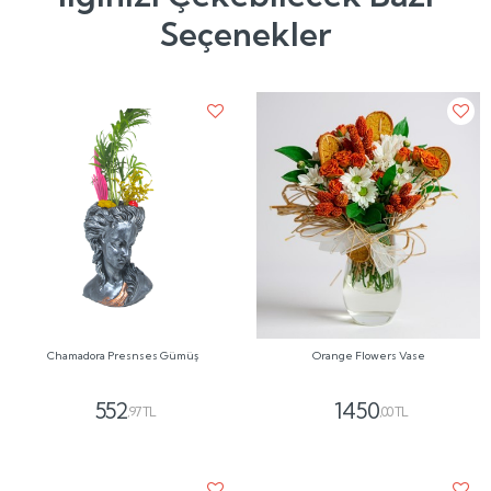
Seçenekler
Chamadora Presnses Gümüş
Orange Flowers Vase
552
1450
,97 TL
,00 TL