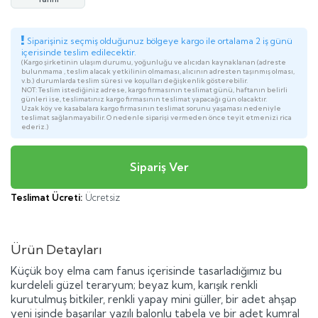
Siparişiniz seçmiş olduğunuz bölgeye kargo ile ortalama 2 iş günü
içerisinde teslim edilecektir.
(Kargo şirketinin ulaşım durumu, yoğunluğu ve alıcıdan kaynaklanan (adreste
bulunmama , teslim alacak yetkilinin olmaması, alıcının adresten taşınmış olması,
v.b.) durumlarda teslim süresi ve koşulları değişkenlik gösterebilir.
NOT: Teslim istediğiniz adrese, kargo firmasının teslimat günü, haftanın belirli
günleri ise, teslimatınız kargo firmasının teslimat yapacağı gün olacaktır.
Uzak köy ve kasabalara kargo firmasının teslimat sorunu yaşaması nedeniyle
teslimat sağlanmayabilir. O nedenle siparişi vermeden önce teyit etmenizi rica
ederiz.)
Teslimat Ücreti:
Ücretsiz
Ürün Detayları
Küçük boy elma cam fanus içerisinde tasarladığımız bu
kurdeleli güzel teraryum; beyaz kum, karışık renkli
kurutulmuş bitkiler, renkli yapay mini güller, bir adet ahşap
yeni işinde başarılar yazılı balonlu tabela ve bir adet kumral