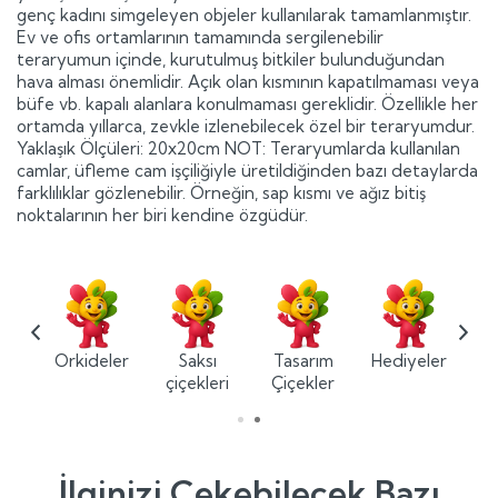
genç kadını simgeleyen objeler kullanılarak tamamlanmıştır.
Ev ve ofis ortamlarının tamamında sergilenebilir
teraryumun içinde, kurutulmuş bitkiler bulunduğundan
hava alması önemlidir. Açık olan kısmının kapatılmaması veya
büfe vb. kapalı alanlara konulmaması gereklidir. Özellikle her
ortamda yıllarca, zevkle izlenebilecek özel bir teraryumdur.
Yaklaşık Ölçüleri: 20x20cm NOT: Teraryumlarda kullanılan
camlar, üfleme cam işçiliğiyle üretildiğinden bazı detaylarda
farklılıklar gözlenebilir. Örneğin, sap kısmı ve ağız bitiş
noktalarının her biri kendine özgüdür.
ium
Orkideler
Saksı
Tasarım
Hediyeler
ler
çiçekleri
Çiçekler
İlginizi Çekebilecek Bazı