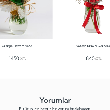
Orange Flowers Vase
Vazoda Kırmızı Gerbera
1450
845
,00 TL
,00 TL
Yorumlar
Bu ürün için henüz bir yorum bırakılmamış.