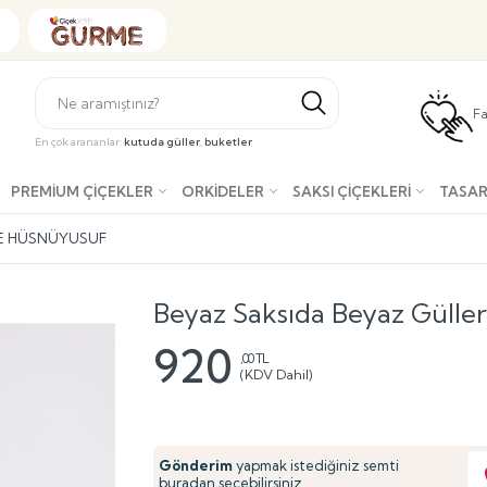
Fa
En çok arananlar:
kutuda güller
,
buketler
PREMIUM ÇIÇEKLER
ORKIDELER
SAKSI ÇIÇEKLERI
TASAR
VE HÜSNÜYUSUF
Beyaz Saksıda Beyaz Gülle
920
,00 TL
(KDV Dahil)
Gönderim
yapmak istediğiniz semti
buradan seçebilirsiniz.