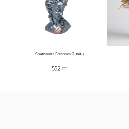
Chamadora Presnses Gümüş
552
,97 TL