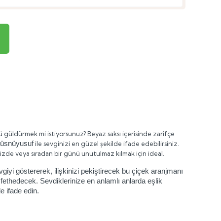
 güldürmek mi istiyorsunuz? Beyaz saksı içerisinde zarifçe
Hüsnüyusuf
ile sevginizi en güzel şekilde ifade edebilirsiniz.
nizde veya sıradan bir günü unutulmaz kılmak için ideal.
iyi göstererek, ilişkinizi pekiştirecek bu çiçek aranjmanı
fethedecek. Sevdiklerinize en anlamlı anlarda eşlik
e ifade edin.