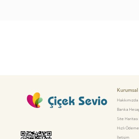
Kurumsal
Hakkımızda
Banka Hesap 
Site Haritası
Hızlı Ödeme
İletişim