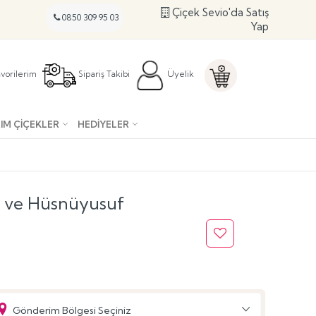
Çiçek Sevio'da Satış
0850 309 95 03
Yap
vorilerim
Sipariş Takibi
Üyelik
IM ÇIÇEKLER
HEDIYELER
r ve Hüsnüyusuf
Gönderim Bölgesi Seçiniz