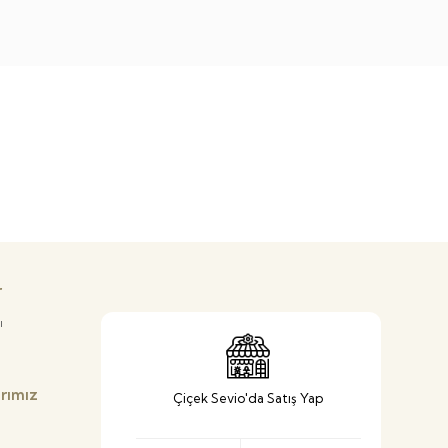
r
ı
arımız
Çiçek Sevio'da Satış Yap