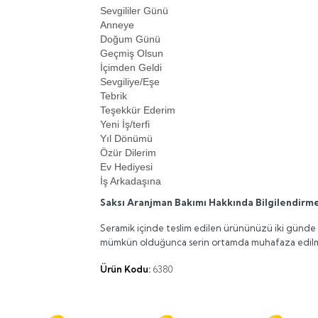
Sevgililer Günü
Anneye
Doğum Günü
Geçmiş Olsun
İçimden Geldi
Sevgiliye/Eşe
Tebrik
Teşekkür Ederim
Yeni İş/terfi
Yıl Dönümü
Özür Dilerim
Ev Hediyesi
İş Arkadaşına
Saksı Aranjman Bakımı Hakkında Bilgilendirme
Seramik içinde teslim edilen ürününüzü iki günde b
mümkün olduğunca serin ortamda muhafaza edilmesi 
Ürün Kodu:
6380