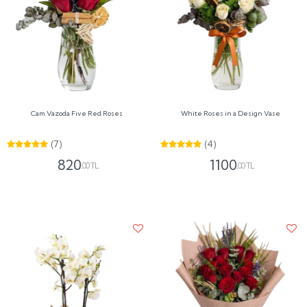
Cam Vazoda Five Red Roses
White Roses in a Design Vase
(7)
(4)
820
1100
,00 TL
,00 TL