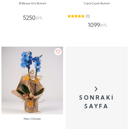
35 Beyaz Gül Buketi
Cipso Çiçek Buketi
(1)
5250
,00 TL
1099
,00 TL
SONRAKI
SAYFA
Mavi Orkide