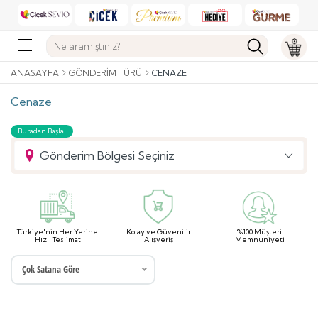
ANASAYFA
GÖNDERIM TÜRÜ
CENAZE
Cenaze
Buradan Başla!
Gönderim Bölgesi Seçiniz
Türkiye'nin Her Yerine
Kolay ve Güvenilir
%100 Müşteri
Hızlı Teslimat
Alışveriş
Memnuniyeti
Çok Satana Göre