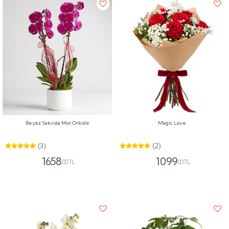
Beyaz Saksıda Mor Orkide
Magic Love
(3)
(2)
1658
1099
,00 TL
,00 TL