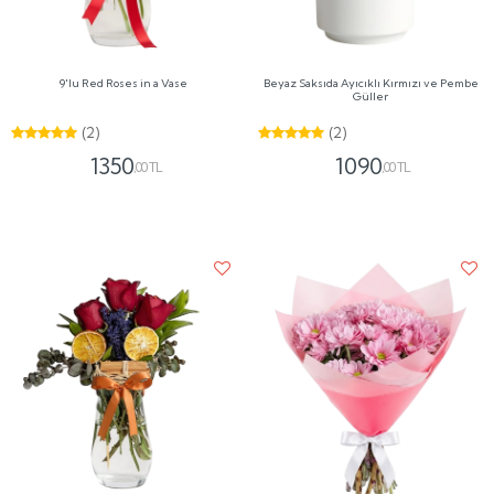
9'lu Red Roses in a Vase
Beyaz Saksıda Ayıcıklı Kırmızı ve Pembe
Güller
(2)
(2)
1350
1090
,00 TL
,00 TL