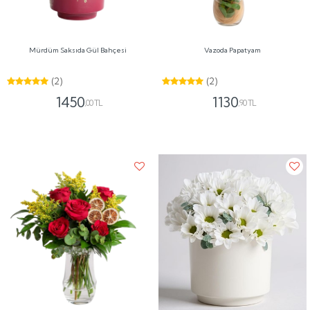
Mürdüm Saksıda Gül Bahçesi
Vazoda Papatyam
(2)
(2)
1450
1130
,00 TL
,90 TL