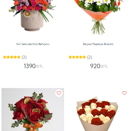
Gri Saksıda Gül Bahçesi
Beyaz Papatya Buketi
(2)
(2)
1390
920
,00 TL
,00 TL