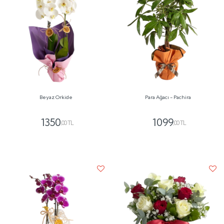
Beyaz Orkide
Para Ağacı - Pachira
1350
1099
,00 TL
,00 TL