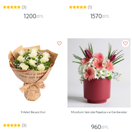
(3)
(1)
1200
1570
,00 TL
,00 TL
9 Adet Beyaz Gül
Mürdüm Saksıda Papatya ve Gerberalar
(3)
960
,00 TL