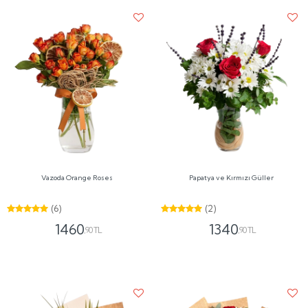
Vazoda Orange Roses
Papatya ve Kırmızı Güller
(6)
(2)
1460
1340
,90 TL
,90 TL