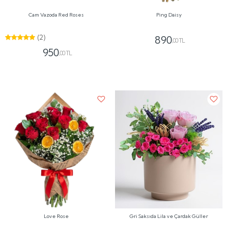
Cam Vazoda Red Roses
Ping Daisy
(2)
890
,00 TL
950
,00 TL
Love Rose
Gri Saksıda Lila ve Çardak Güller