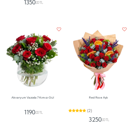
1350
,00 TL
Akvaryum Vazoda 7 Kımızı Gül
Red Rose Aşk
(2)
1190
,00 TL
3250
,00 TL