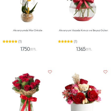
Akvaryumda Mor Orkide
Akvaryum Vazoda Kımızı ve Beyaz Güler
(1)
(1)
1750
1365
,00 TL
,00 TL