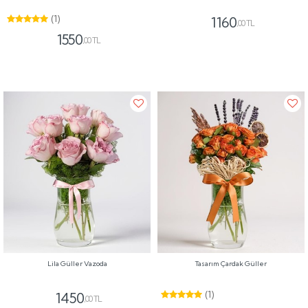
(1)
1160
,00 TL
1550
,00 TL
Lila Güller Vazoda
Tasarım Çardak Güller
(1)
1450
,00 TL