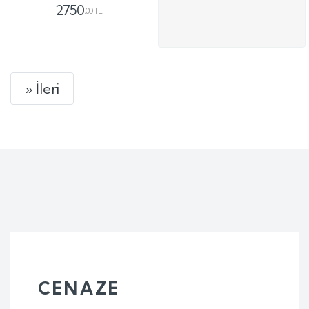
2750
,00 TL
Next
» İleri
CENAZE