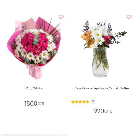
Ping White
Cam Vazoda Papatya ve Çardak Güller
(2)
1800
,00 TL
920
,00 TL