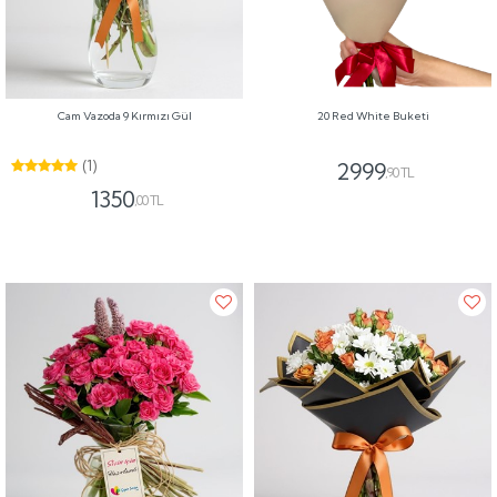
Cam Vazoda 9 Kırmızı Gül
20 Red White Buketi
(1)
2999
,90 TL
1350
,00 TL