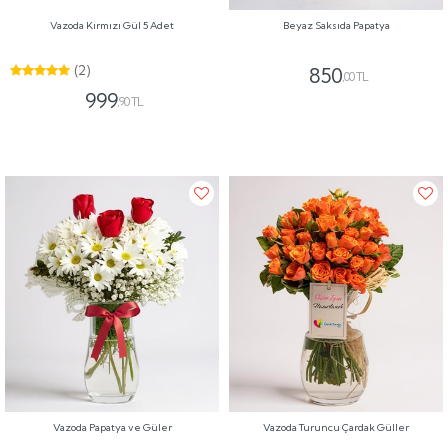
Vazoda Kırmızı Gül 5 Adet
Beyaz Saksıda Papatya
(2)
850
,00 TL
999
,90 TL
Vazoda Papatya ve Güler
Vazoda Turuncu Çardak Güller