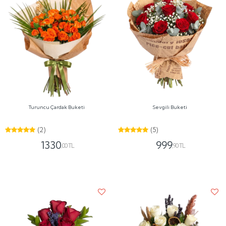
Turuncu Çardak Buketi
Sevgili Buketi
(2)
(5)
1330
999
,00 TL
,90 TL