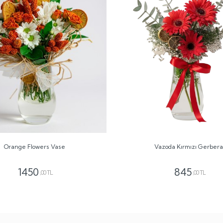
Orange Flowers Vase
Vazoda Kırmızı Gerbera
1450
845
,00 TL
,00 TL