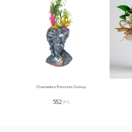
Chamadora Presnses Gümüş
552
,97 TL