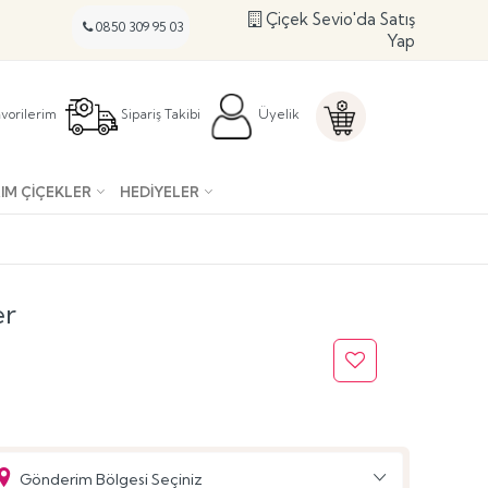
Çiçek Sevio'da Satış
0850 309 95 03
Yap
vorilerim
Sipariş Takibi
Üyelik
IM ÇIÇEKLER
HEDIYELER
er
Gönderim Bölgesi Seçiniz