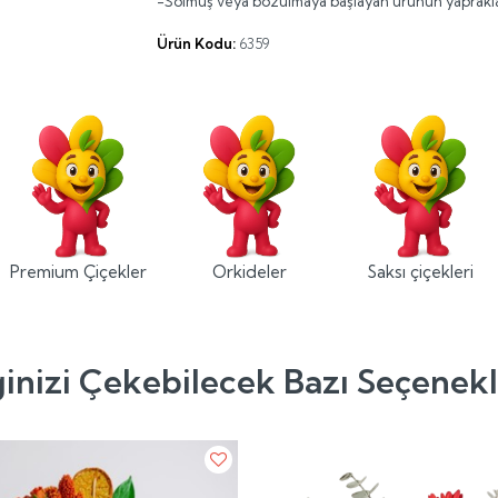
-Solmuş veya bozulmaya başlayan ürünün yapraklar
Ürün Kodu:
6359
Premium Çiçekler
Orkideler
Saksı çiçekleri
ginizi Çekebilecek Bazı Seçenek