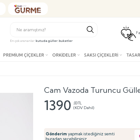
Fa
En çok arananlar:
kutuda güller
,
buketler
PREMIUM ÇIÇEKLER
ORKIDELER
SAKSI ÇIÇEKLERI
TASAR
Cam Vazoda Turuncu Güll
1390
,00 TL
(KDV Dahil)
Gönderim
yapmak istediğiniz semti
buradan seçebilirsiniz.