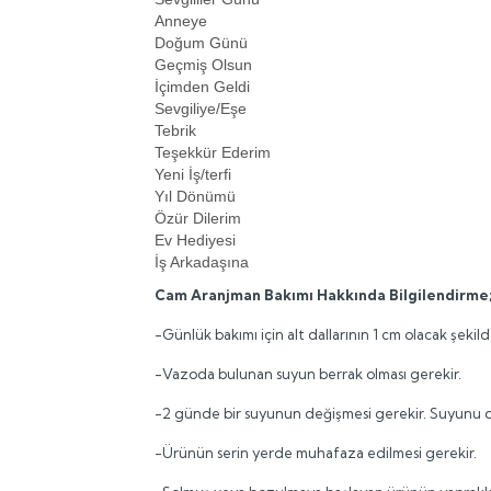
Anneye
Doğum Günü
Geçmiş Olsun
İçimden Geldi
Sevgiliye/Eşe
Tebrik
Teşekkür Ederim
Yeni İş/terfi
Yıl Dönümü
Özür Dilerim
Ev Hediyesi
İş Arkadaşına
Cam Aranjman Bakımı Hakkında Bilgilendirme
-Günlük bakımı için alt dallarının 1 cm olacak şekild
-Vazoda bulunan suyun berrak olması gerekir.
-2 günde bir suyunun değişmesi gerekir. Suyunu değ
-Ürünün serin yerde muhafaza edilmesi gerekir.