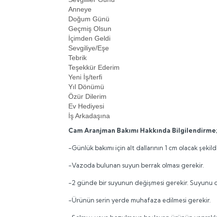
Anneye
Doğum Günü
Geçmiş Olsun
İçimden Geldi
Sevgiliye/Eşe
Tebrik
Teşekkür Ederim
Yeni İş/terfi
Yıl Dönümü
Özür Dilerim
Ev Hediyesi
İş Arkadaşına
Cam Aranjman Bakımı Hakkında Bilgilendirme
-Günlük bakımı için alt dallarının 1 cm olacak şekild
-Vazoda bulunan suyun berrak olması gerekir.
-2 günde bir suyunun değişmesi gerekir. Suyunu değ
-Ürünün serin yerde muhafaza edilmesi gerekir.