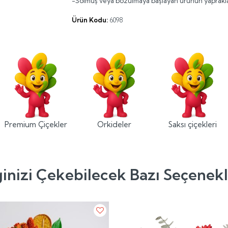
-Solmuş veya bozulmaya başlayan ürünün yapraklar
Ürün Kodu:
6098
Premium Çiçekler
Orkideler
Saksı çiçekleri
ginizi Çekebilecek Bazı Seçenek