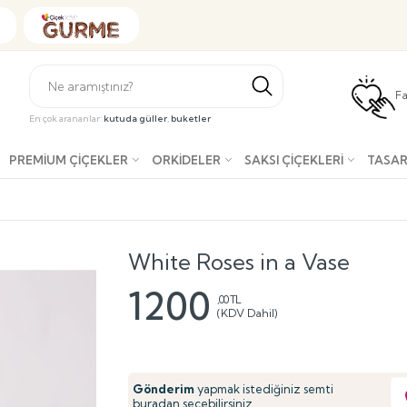
Fa
En çok arananlar:
kutuda güller
,
buketler
PREMIUM ÇIÇEKLER
ORKIDELER
SAKSI ÇIÇEKLERI
TASAR
White Roses in a Vase
1200
,00 TL
(KDV Dahil)
Gönderim
yapmak istediğiniz semti
buradan seçebilirsiniz.