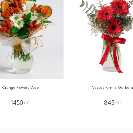
Orange Flowers Vase
Vazoda Kırmızı Gerbera
1450
845
,00 TL
,00 TL