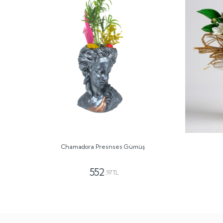
Chamadora Presnses Gümüş
552
,97 TL