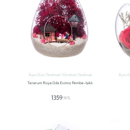
Aynı Gün Teslimat / Ücretsiz Teslimat
Aynı G
Terarum Rüya Gibi Evimiz Pembe-Işıklı
1359
,90 TL
GÖNDER