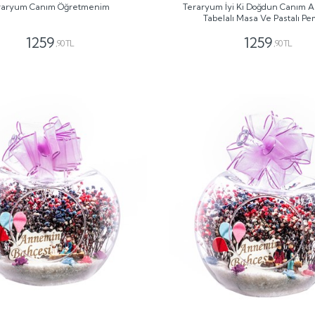
raryum Canım Öğretmenim
Teraryum İyi Ki Doğdun Canım 
Tabelalı Masa Ve Pastalı P
1259
1259
,90 TL
,90 TL
GÖNDER
GÖNDER