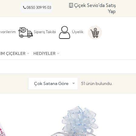
Çiçek Sevio'da Satış
0850 309 95 03
Yap
vorilerim
Sipariş Takibi
Üyelik
IM ÇIÇEKLER
HEDIYELER
Çok Satana Göre
51 ürün bulundu.