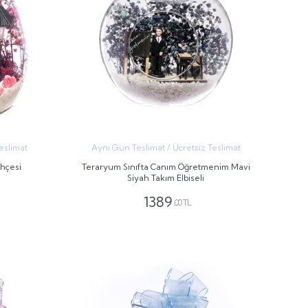
eslimat
Aynı Gün Teslimat / Ücretsiz Teslimat
ahçesi
Teraryum Sınıfta Canım Öğretmenim Mavi
Siyah Takım Elbiseli
1389
,00 TL
GÖNDER