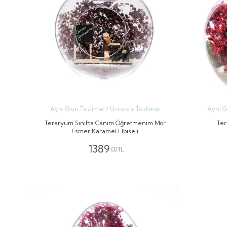
Aynı Gün Teslimat / Ücretsiz Teslimat
Aynı G
Teraryum Sınıfta Canım Öğretmenim Mor
Ter
Esmer Karamel Elbiseli
1389
,00 TL
GÖNDER