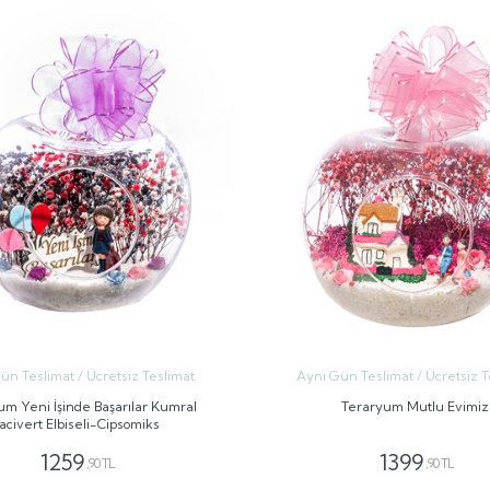
ün Teslimat / Ücretsiz Teslimat
Aynı Gün Teslimat / Ücretsiz T
um Yeni İşinde Başarılar Kumral
Teraryum Mutlu Evimiz
acivert Elbiseli-Cipsomiks
1259
1399
,90 TL
,90 TL