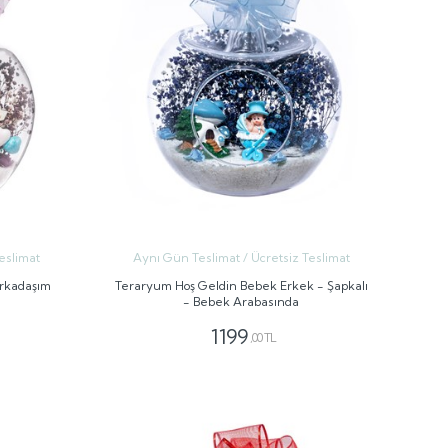
eslimat
Aynı Gün Teslimat / Ücretsiz Teslimat
Arkadaşım
Teraryum Hoş Geldin Bebek Erkek - Şapkalı
- Bebek Arabasında
1199
,00 TL
GÖNDER