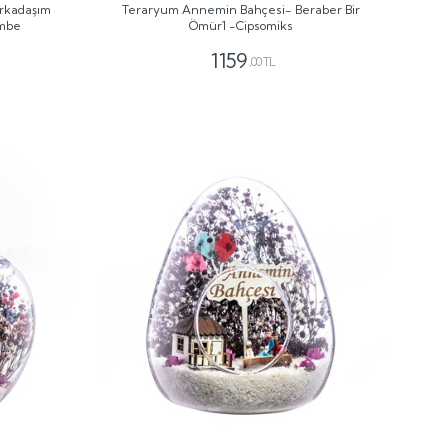
Arkadaşım
Teraryum Annemin Bahçesi- Beraber Bir
embe
Ömür1 -Cipsomiks
1159
,00 TL
GÖNDER