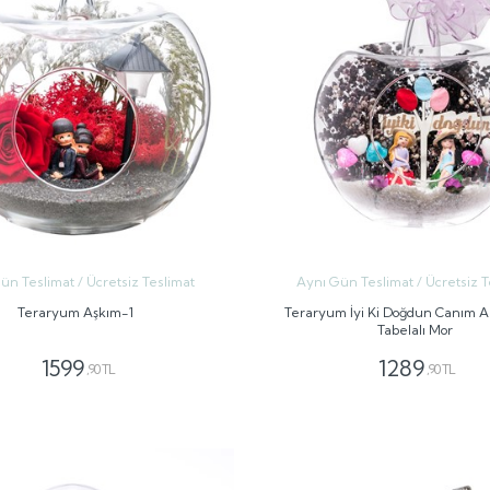
ün Teslimat / Ücretsiz Teslimat
Aynı Gün Teslimat / Ücretsiz T
Teraryum Aşkım-1
Teraryum İyi Ki Doğdun Canım 
Tabelalı Mor
1599
1289
,90 TL
,90 TL
GÖNDER
GÖNDER