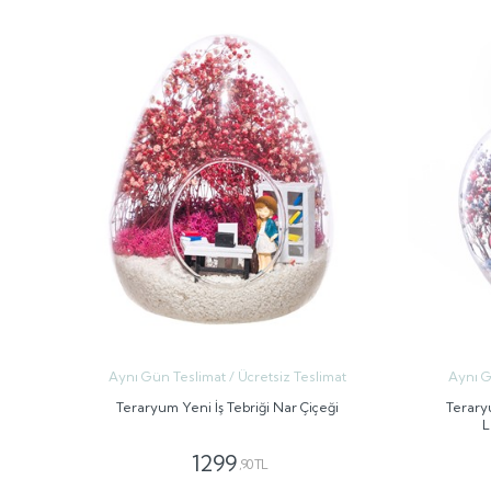
Aynı Gün Teslimat / Ücretsiz Teslimat
Aynı G
Teraryum Yeni İş Tebriği Nar Çiçeği
Terary
L
1299
,90 TL