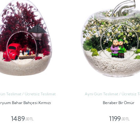
ün Teslimat / Ücretsiz Teslimat
Aynı Gün Teslimat / Ücretsiz T
ryuım Bahar Bahçesi Kırmızı
Beraber Bir Ömür
1489
1199
,00 TL
,00 TL
GÖNDER
GÖNDER