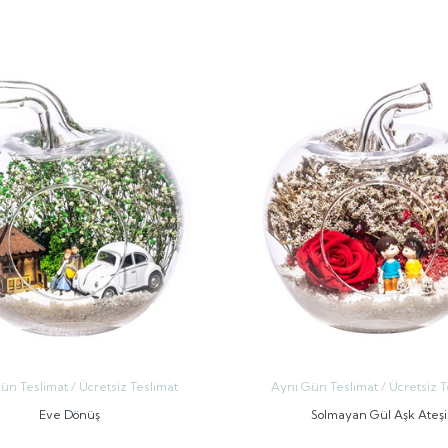
GÖNDER
GÖNDER
ün Teslimat / Ücretsiz Teslimat
Aynı Gün Teslimat / Ücretsiz T
Eve Dönüş
Solmayan Gül Aşk Ateşi