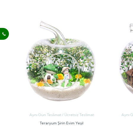
GÖNDER
Aynı Gün Teslimat / Ücretsiz Teslimat
Aynı G
Teraryum Şirin Evim Yeşil