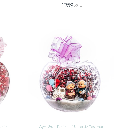
1259
,90 TL
GÖNDER
eslimat
Aynı Gün Teslimat / Ücretsiz Teslimat