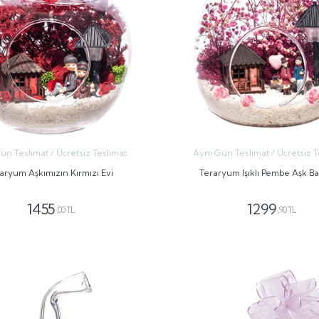
ün Teslimat / Ücretsiz Teslimat
Aynı Gün Teslimat / Ücretsiz T
aryum Aşkımızın Kırmızı Evi
Teraryum Işıklı Pembe Aşk B
1455
1299
,00 TL
,90 TL
GÖNDER
GÖNDER