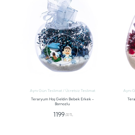
Aynı Gün Teslimat / Ücretsiz Teslimat
Aynı G
Teraryum Hoş Geldin Bebek Erkek -
Tera
Bornozlu
1199
,00 TL
GÖNDER