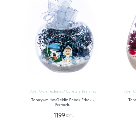
Aynı Gün Teslimat / Ücretsiz Teslimat
Aynı G
Teraryum Hoş Geldin Bebek Erkek -
Tera
Bornozlu
1199
,00 TL
GÖNDER