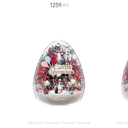
1259
,90 TL
GÖNDER
Aynı Gün Teslimat / Ücretsiz Teslimat
Aynı G