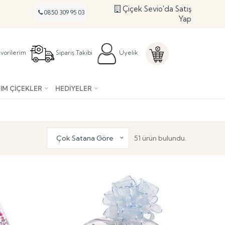
Çiçek Sevio'da Satış
0850 309 95 03
Yap
vorilerim
Sipariş Takibi
Üyelik
IM ÇIÇEKLER
HEDIYELER
Çok Satana Göre
51 ürün bulundu.