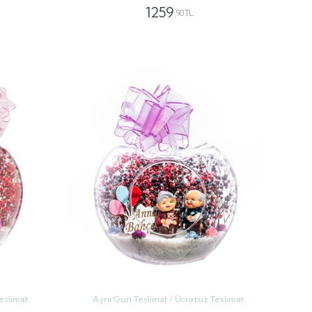
1259
,90 TL
GÖNDER
eslimat
Aynı Gün Teslimat / Ücretsiz Teslimat