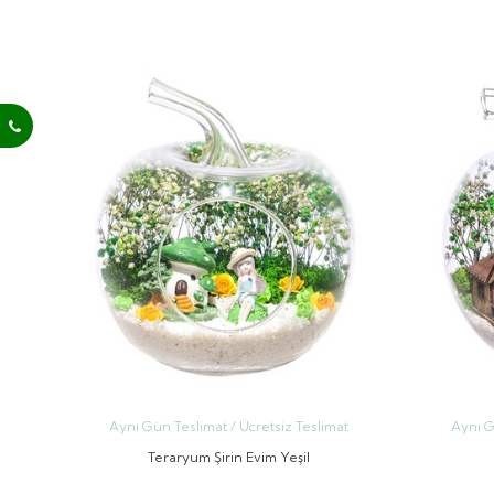
GÖNDER
Aynı Gün Teslimat / Ücretsiz Teslimat
Aynı G
Teraryum Şirin Evim Yeşil