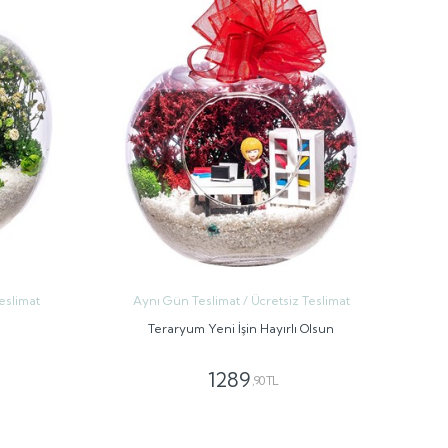
eslimat
Aynı Gün Teslimat / Ücretsiz Teslimat
Teraryum Yeni İşin Hayırlı Olsun
1289
,90 TL
GÖNDER