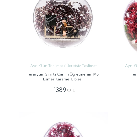
Aynı Gün Teslimat / Ücretsiz Teslimat
Aynı G
Teraryum Sınıfta Canım Öğretmenim Mor
Ter
Esmer Karamel Elbiseli
1389
,00 TL
GÖNDER