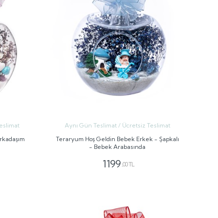
eslimat
Aynı Gün Teslimat / Ücretsiz Teslimat
Arkadaşım
Teraryum Hoş Geldin Bebek Erkek - Şapkalı
- Bebek Arabasında
1199
,00 TL
GÖNDER