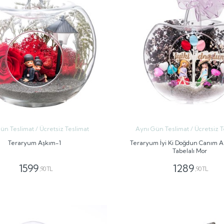
ün Teslimat / Ücretsiz Teslimat
Aynı Gün Teslimat / Ücretsiz T
Teraryum Aşkım-1
Teraryum İyi Ki Doğdun Canım 
Tabelalı Mor
1599
1289
,90 TL
,90 TL
GÖNDER
GÖNDER