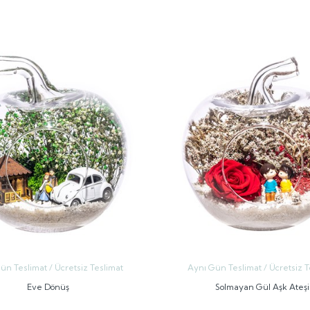
GÖNDER
GÖNDER
ün Teslimat / Ücretsiz Teslimat
Aynı Gün Teslimat / Ücretsiz T
Eve Dönüş
Solmayan Gül Aşk Ateşi