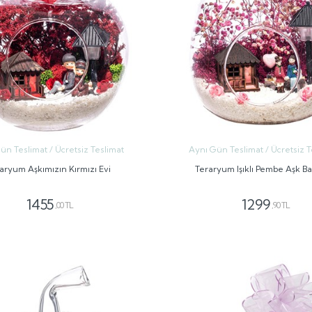
ün Teslimat / Ücretsiz Teslimat
Aynı Gün Teslimat / Ücretsiz T
aryum Aşkımızın Kırmızı Evi
Teraryum Işıklı Pembe Aşk B
1455
1299
,00 TL
,90 TL
GÖNDER
GÖNDER