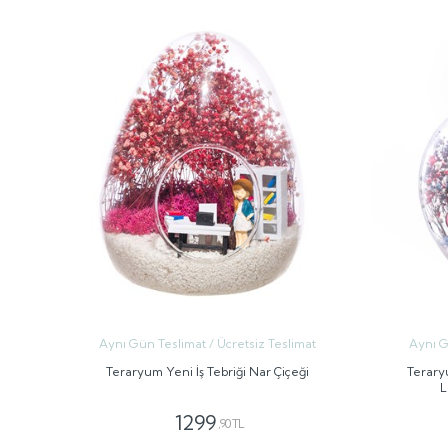
Aynı Gün Teslimat / Ücretsiz Teslimat
Aynı G
Teraryum Yeni İş Tebriği Nar Çiçeği
Terary
L
1299
,90 TL