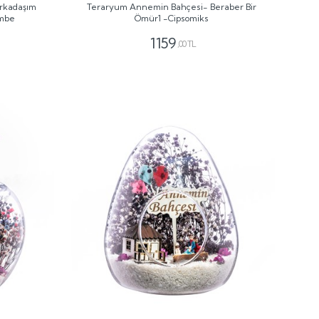
Arkadaşım
Teraryum Annemin Bahçesi- Beraber Bir
embe
Ömür1 -Cipsomiks
1159
,00 TL
GÖNDER