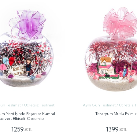
ün Teslimat / Ücretsiz Teslimat
Aynı Gün Teslimat / Ücretsiz T
um Yeni İşinde Başarılar Kumral
Teraryum Mutlu Evimiz
acivert Elbiseli-Cipsomiks
1259
1399
,90 TL
,90 TL