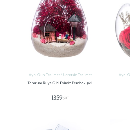
Aynı Gün Teslimat / Ücretsiz Teslimat
Aynı G
Terarum Rüya Gibi Evimiz Pembe-Işıklı
1359
,90 TL
GÖNDER