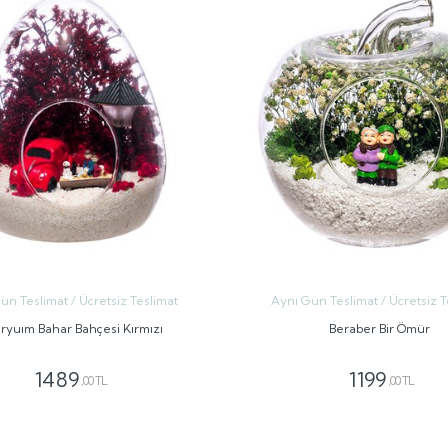
ün Teslimat / Ücretsiz Teslimat
Aynı Gün Teslimat / Ücretsiz T
ryuım Bahar Bahçesi Kırmızı
Beraber Bir Ömür
1489
1199
,00 TL
,00 TL
GÖNDER
GÖNDER