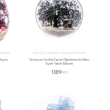
eslimat
Aynı Gün Teslimat / Ücretsiz Teslimat
ahçesi
Teraryum Sınıfta Canım Öğretmenim Mavi
Siyah Takım Elbiseli
1389
,00 TL
GÖNDER