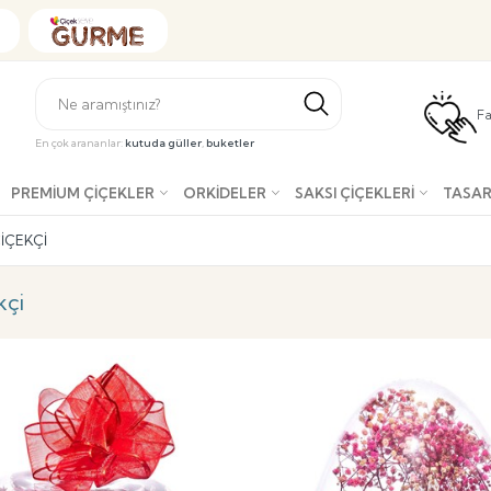
Fa
En çok arananlar:
kutuda güller
,
buketler
PREMIUM ÇIÇEKLER
ORKIDELER
SAKSI ÇIÇEKLERI
TASAR
IÇEKÇI
çi