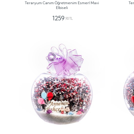
Teraryum Canım Öğretmenim Esmerl Mavi
Te
Elbiseli
1259
,90 TL
GÖNDER