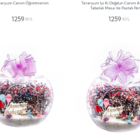
raryum Canım Öğretmenim
Teraryum İyi Ki Doğdun Canım 
Tabelalı Masa Ve Pastalı P
1259
1259
,90 TL
,90 TL
GÖNDER
GÖNDER