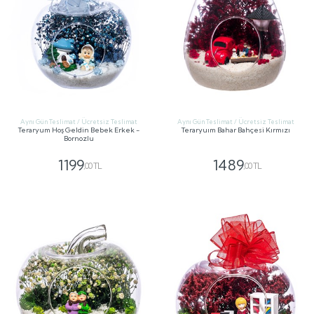
Aynı Gün Teslimat / Ücretsiz Teslimat
Aynı Gün Teslimat / Ücretsiz Teslimat
Teraryum Hoş Geldin Bebek Erkek -
Teraryuım Bahar Bahçesi Kırmızı
Bornozlu
1199
1489
,00 TL
,00 TL
GÖNDER
GÖNDER