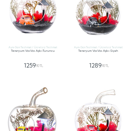
Aynı Gün Teslimat / Ücretsiz Teslimat
Aynı Gün Teslimat / Ücretsiz Teslimat
Teraryum VosVos Aşkı-Turuncu
Teraryum VosVos Aşkı-Siyah
1259
1289
,90 TL
,90 TL
GÖNDER
GÖNDER