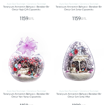
Aynı Gün Teslimat / Ücretsiz Teslimat
Aynı Gün Teslimat / Ücretsiz Teslimat
Teraryum Annemin Bahçesi- Beraber Bir
Teraryum Annemin Bahçesi- Beraber Bir
Ömür Yaşlı Çift Cipsomiks
Ömür Sırt Sırta-Cipsomiks
1159
1159
,00 TL
,00 TL
GÖNDER
GÖNDER
Aynı Gün Teslimat / Ücretsiz Teslimat
Aynı Gün Teslimat / Ücretsiz Teslimat
Teraryum Annemin Bahçesi- Beraber Bir
Teraryum Annemin Bahçesi Beraber Bir
Ömür Yan Yana-Cipsomiks
Ömür Sırt Sırta-Mor