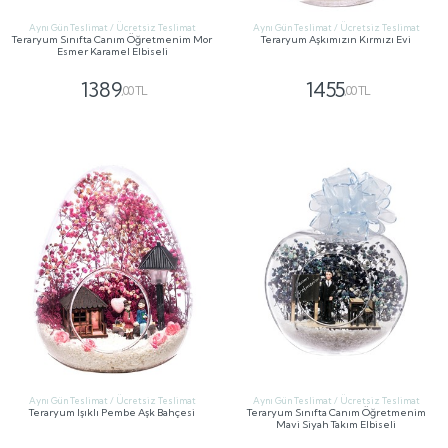
Aynı Gün Teslimat / Ücretsiz Teslimat
Aynı Gün Teslimat / Ücretsiz Teslimat
Teraryum Sınıfta Canım Öğretmenim Mor
Teraryum Aşkımızın Kırmızı Evi
Esmer Karamel Elbiseli
1389
1455
,00 TL
,00 TL
GÖNDER
GÖNDER
Aynı Gün Teslimat / Ücretsiz Teslimat
Aynı Gün Teslimat / Ücretsiz Teslimat
Teraryum Işıklı Pembe Aşk Bahçesi
Teraryum Sınıfta Canım Öğretmenim
Mavi Siyah Takım Elbiseli