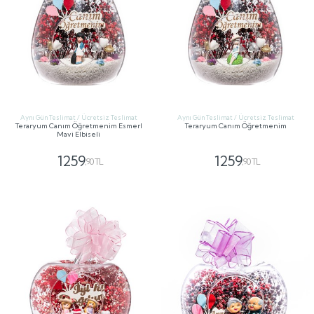
Aynı Gün Teslimat / Ücretsiz Teslimat
Aynı Gün Teslimat / Ücretsiz Teslimat
Teraryum Canım Öğretmenim Esmerl
Teraryum Canım Öğretmenim
Mavi Elbiseli
1259
1259
,90 TL
,90 TL
GÖNDER
GÖNDER