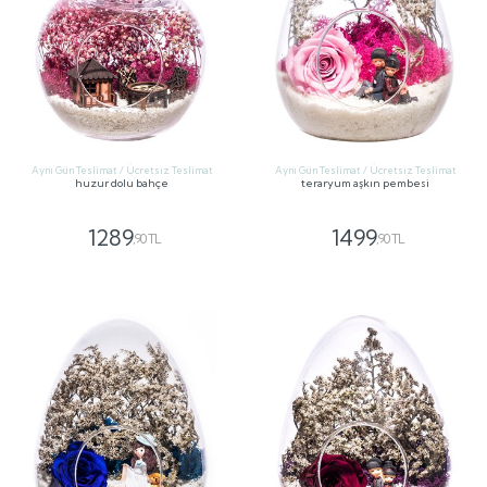
Aynı Gün Teslimat / Ücretsiz Teslimat
Aynı Gün Teslimat / Ücretsiz Teslimat
huzur dolu bahçe
teraryum aşkın pembesi
1289
1499
,90 TL
,90 TL
GÖNDER
GÖNDER