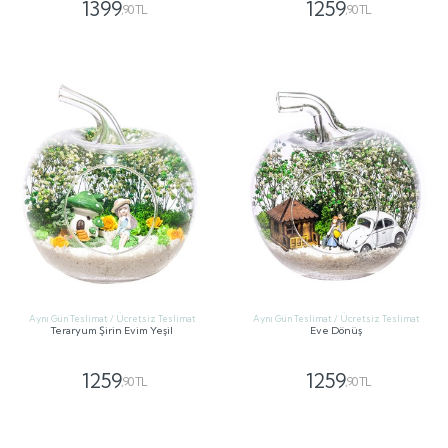
1399
1259
,90 TL
,90 TL
GÖNDER
GÖNDER
Aynı Gün Teslimat / Ücretsiz Teslimat
Aynı Gün Teslimat / Ücretsiz Teslimat
Teraryum Şirin Evim Yeşil
Eve Dönüş
1259
1259
,90 TL
,90 TL
GÖNDER
GÖNDER