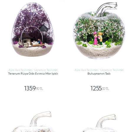
Aynı Gün Teslimat / Ücretsiz Teslimat
Aynı Gün Teslimat / Ücretsiz Teslimat
Terarum Rüya Gibi Evimiz Mor Işıklı
Buluşmanın Tadı
1359
1255
,90 TL
,00 TL
GÖNDER
GÖNDER