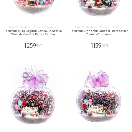
Aynı Gün Teslimat / Ücretsiz Teslimat
Aynı Gün Teslimat / Ücretsiz Teslimat
Teraryum İyi Ki Doğdun Canım Arkadaşım
Teraryum Annemin Bahçesi- Beraber Bir
Tabelalı Masa Ve Pastalı Pembe
Ömür1 -Cipsomiks
1259
1159
,90 TL
,00 TL
GÖNDER
GÖNDER