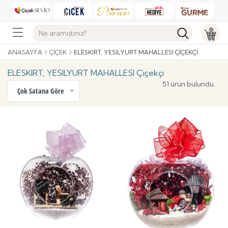
ANASAYFA
ÇIÇEK
ELESKIRT, YESILYURT MAHALLESI ÇIÇEKÇI
ELESKIRT, YESILYURT MAHALLESI Çiçekçi
51 ürün bulundu.
Çok Satana Göre