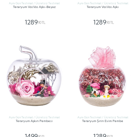
Aynı Gün Teslimat / Ücretsiz Teslimat
Aynı Gün Teslimat / Ücretsiz Teslimat
Teraryum VosVos Aşkı-Beyaz
Teraryum VosVos Aşkı
1289
1289
,90 TL
,90 TL
GÖNDER
GÖNDER
Aynı Gün Teslimat / Ücretsiz Teslimat
Aynı Gün Teslimat / Ücretsiz Teslimat
Teraryum Aşkın Pembesi
Teraryum Şirin Evim Pembe
1499
1289
,90 TL
,90 TL