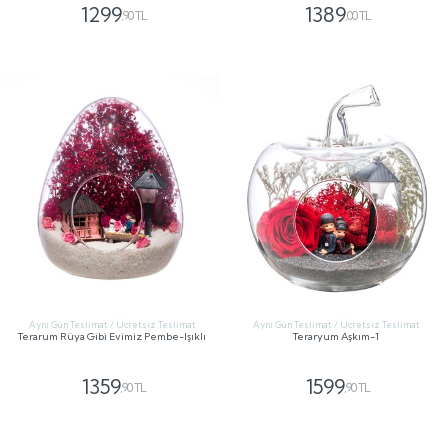
1299
1389
,90 TL
,00 TL
GÖNDER
GÖNDER
Aynı Gün Teslimat / Ücretsiz Teslimat
Aynı Gün Teslimat / Ücretsiz Teslimat
Terarum Rüya Gibi Evimiz Pembe-Işıklı
Teraryum Aşkım-1
1359
1599
,90 TL
,90 TL
GÖNDER
GÖNDER