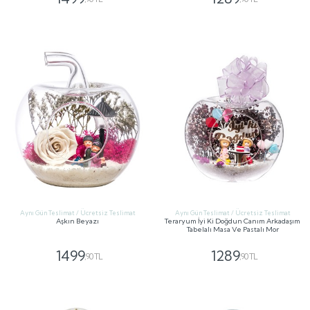
GÖNDER
GÖNDER
Aynı Gün Teslimat / Ücretsiz Teslimat
Aynı Gün Teslimat / Ücretsiz Teslimat
Aşkın Beyazı
Teraryum İyi Ki Doğdun Canım Arkadaşım
Tabelalı Masa Ve Pastalı Mor
1499
1289
,90 TL
,90 TL
GÖNDER
GÖNDER