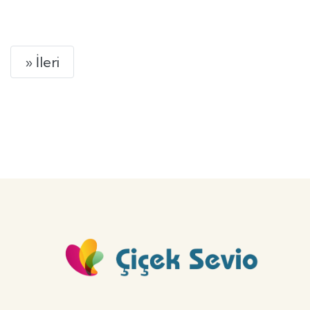
GÖNDER
Next
» İleri