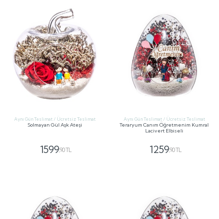
Aynı Gün Teslimat / Ücretsiz Teslimat
Aynı Gün Teslimat / Ücretsiz Teslimat
Solmayan Gül Aşk Ateşi
Teraryum Canım Öğretmenim Kumral
Lacivert Elbiseli
1599
1259
,90 TL
,90 TL
GÖNDER
GÖNDER