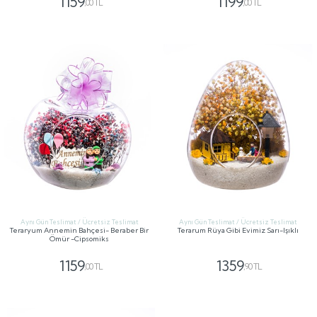
1159
1199
,00 TL
,00 TL
GÖNDER
GÖNDER
Aynı Gün Teslimat / Ücretsiz Teslimat
Aynı Gün Teslimat / Ücretsiz Teslimat
Teraryum Annemin Bahçesi- Beraber Bir
Terarum Rüya Gibi Evimiz Sarı-Işıklı
Ömür -Cipsomiks
1159
1359
,00 TL
,90 TL
GÖNDER
GÖNDER