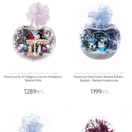
Aynı Gün Teslimat / Ücretsiz Teslimat
Aynı Gün Teslimat / Ücretsiz Teslimat
Teraryum İyi Ki Doğdun Canım Arkadaşım
Teraryum Hoş Geldin Bebek Erkek -
Tabelalı Mor
Şapkalı - Bebek Arabasında
1289
1199
,90 TL
,00 TL
GÖNDER
GÖNDER