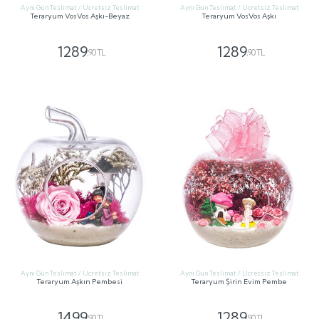
Aynı Gün Teslimat / Ücretsiz Teslimat
Aynı Gün Teslimat / Ücretsiz Teslimat
Teraryum VosVos Aşkı-Beyaz
Teraryum VosVos Aşkı
1289
1289
,90 TL
,90 TL
GÖNDER
GÖNDER
Aynı Gün Teslimat / Ücretsiz Teslimat
Aynı Gün Teslimat / Ücretsiz Teslimat
Teraryum Aşkın Pembesi
Teraryum Şirin Evim Pembe
1499
1289
,90 TL
,90 TL