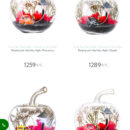
Aynı Gün Teslimat / Ücretsiz Teslimat
Aynı Gün Teslimat / Ücretsiz Teslimat
Teraryum VosVos Aşkı-Turuncu
Teraryum VosVos Aşkı-Siyah
1259
1289
,90 TL
,90 TL
GÖNDER
GÖNDER