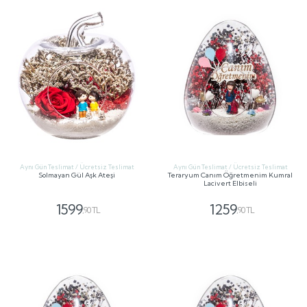
Aynı Gün Teslimat / Ücretsiz Teslimat
Aynı Gün Teslimat / Ücretsiz Teslimat
Solmayan Gül Aşk Ateşi
Teraryum Canım Öğretmenim Kumral
Lacivert Elbiseli
1599
1259
,90 TL
,90 TL
GÖNDER
GÖNDER