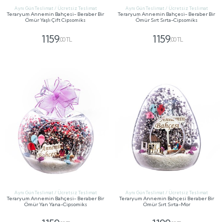
Aynı Gün Teslimat / Ücretsiz Teslimat
Aynı Gün Teslimat / Ücretsiz Teslimat
Teraryum Annemin Bahçesi- Beraber Bir
Teraryum Annemin Bahçesi- Beraber Bir
Ömür Yaşlı Çift Cipsomiks
Ömür Sırt Sırta-Cipsomiks
1159
1159
,00 TL
,00 TL
GÖNDER
GÖNDER
Aynı Gün Teslimat / Ücretsiz Teslimat
Aynı Gün Teslimat / Ücretsiz Teslimat
Teraryum Annemin Bahçesi- Beraber Bir
Teraryum Annemin Bahçesi Beraber Bir
Ömür Yan Yana-Cipsomiks
Ömür Sırt Sırta-Mor