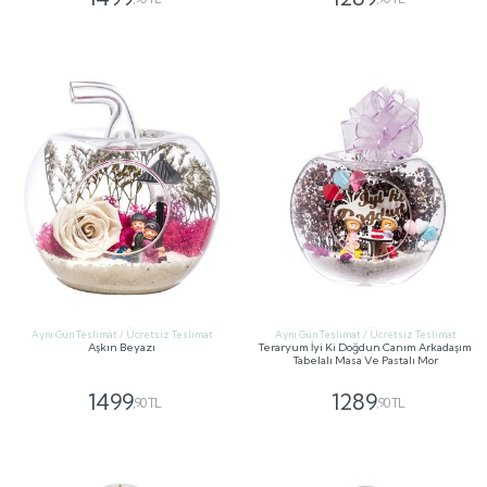
GÖNDER
GÖNDER
Aynı Gün Teslimat / Ücretsiz Teslimat
Aynı Gün Teslimat / Ücretsiz Teslimat
Aşkın Beyazı
Teraryum İyi Ki Doğdun Canım Arkadaşım
Tabelalı Masa Ve Pastalı Mor
1499
1289
,90 TL
,90 TL
GÖNDER
GÖNDER