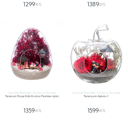
1299
1389
,90 TL
,00 TL
GÖNDER
GÖNDER
Aynı Gün Teslimat / Ücretsiz Teslimat
Aynı Gün Teslimat / Ücretsiz Teslimat
Terarum Rüya Gibi Evimiz Pembe-Işıklı
Teraryum Aşkım-1
1359
1599
,90 TL
,90 TL
GÖNDER
GÖNDER