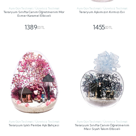
Aynı Gün Teslimat / Ücretsiz Teslimat
Aynı Gün Teslimat / Ücretsiz Teslimat
Teraryum Sınıfta Canım Öğretmenim Mor
Teraryum Aşkımızın Kırmızı Evi
Esmer Karamel Elbiseli
1389
1455
,00 TL
,00 TL
GÖNDER
GÖNDER
Aynı Gün Teslimat / Ücretsiz Teslimat
Aynı Gün Teslimat / Ücretsiz Teslimat
Teraryum Işıklı Pembe Aşk Bahçesi
Teraryum Sınıfta Canım Öğretmenim
Mavi Siyah Takım Elbiseli