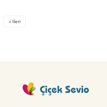
GÖNDER
Next
» İleri