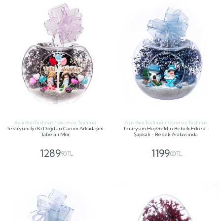
Aynı Gün Teslimat / Ücretsiz Teslimat
Aynı Gün Teslimat / Ücretsiz Teslimat
Teraryum İyi Ki Doğdun Canım Arkadaşım
Teraryum Hoş Geldin Bebek Erkek -
Tabelalı Mor
Şapkalı - Bebek Arabasında
1289
1199
,90 TL
,00 TL
GÖNDER
GÖNDER