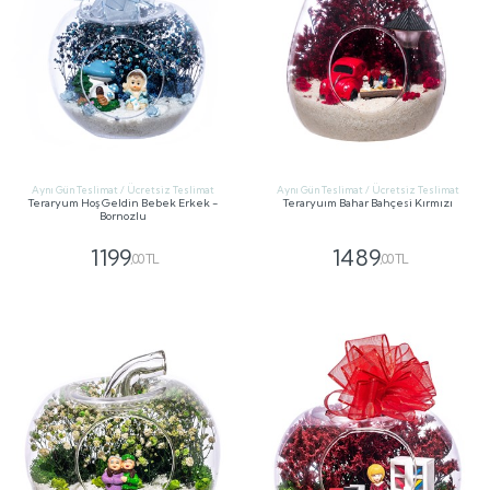
Aynı Gün Teslimat / Ücretsiz Teslimat
Aynı Gün Teslimat / Ücretsiz Teslimat
Teraryum Hoş Geldin Bebek Erkek -
Teraryuım Bahar Bahçesi Kırmızı
Bornozlu
1199
1489
,00 TL
,00 TL
GÖNDER
GÖNDER