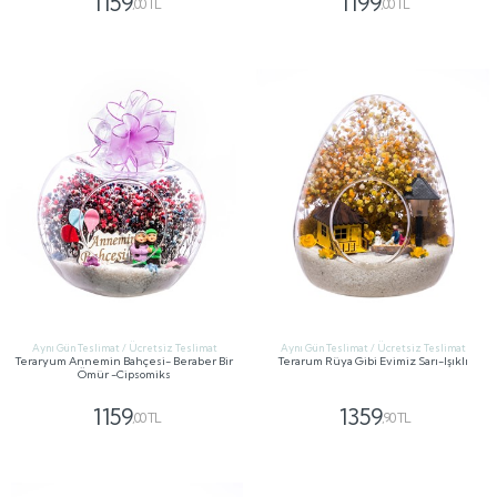
1159
1199
,00 TL
,00 TL
GÖNDER
GÖNDER
Aynı Gün Teslimat / Ücretsiz Teslimat
Aynı Gün Teslimat / Ücretsiz Teslimat
Teraryum Annemin Bahçesi- Beraber Bir
Terarum Rüya Gibi Evimiz Sarı-Işıklı
Ömür -Cipsomiks
1159
1359
,00 TL
,90 TL
GÖNDER
GÖNDER