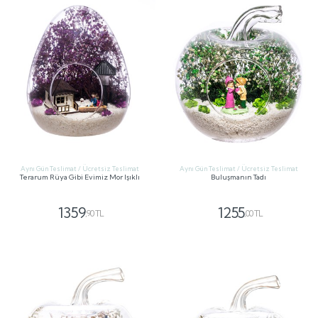
Aynı Gün Teslimat / Ücretsiz Teslimat
Aynı Gün Teslimat / Ücretsiz Teslimat
Terarum Rüya Gibi Evimiz Mor Işıklı
Buluşmanın Tadı
1359
1255
,90 TL
,00 TL
GÖNDER
GÖNDER