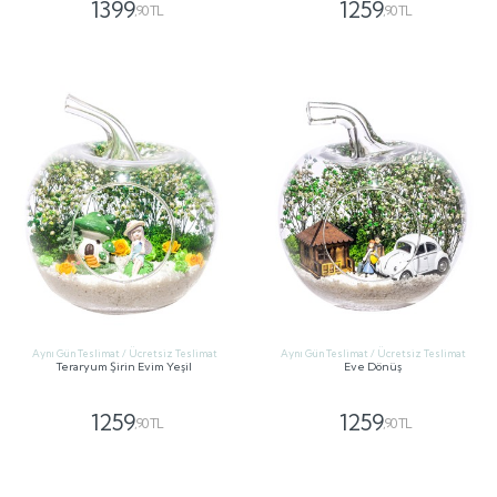
1399
1259
,90 TL
,90 TL
GÖNDER
GÖNDER
Aynı Gün Teslimat / Ücretsiz Teslimat
Aynı Gün Teslimat / Ücretsiz Teslimat
Teraryum Şirin Evim Yeşil
Eve Dönüş
1259
1259
,90 TL
,90 TL
GÖNDER
GÖNDER