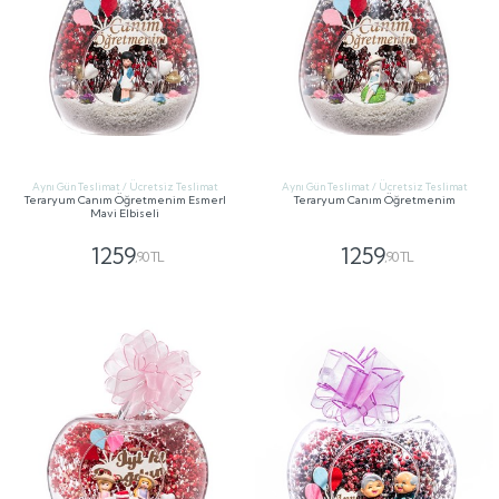
Aynı Gün Teslimat / Ücretsiz Teslimat
Aynı Gün Teslimat / Ücretsiz Teslimat
Teraryum Canım Öğretmenim Esmerl
Teraryum Canım Öğretmenim
Mavi Elbiseli
1259
1259
,90 TL
,90 TL
GÖNDER
GÖNDER