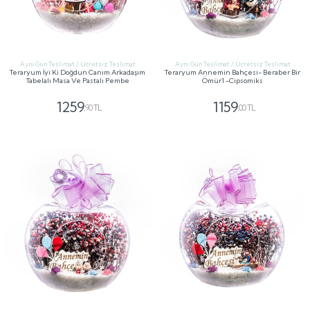
Aynı Gün Teslimat / Ücretsiz Teslimat
Aynı Gün Teslimat / Ücretsiz Teslimat
Teraryum İyi Ki Doğdun Canım Arkadaşım
Teraryum Annemin Bahçesi- Beraber Bir
Tabelalı Masa Ve Pastalı Pembe
Ömür1 -Cipsomiks
1259
1159
,90 TL
,00 TL
GÖNDER
GÖNDER