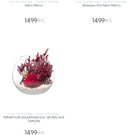
Aynı Gün Teslimat / Ücretsiz Teslimat
Aynı Gün Teslimat / Ücretsiz Teslimat
Aşkın Mavisi
Solmayan Gül Aşkın Mavisi
1499
1499
,90 TL
,90 TL
GÖNDER
GÖNDER
Aynı Gün Teslimat / Ücretsiz Teslimat
TERARYUM SOLMAYAN GÜL SEVİMLİ KIZ
SARIŞIN
1499
,90 TL