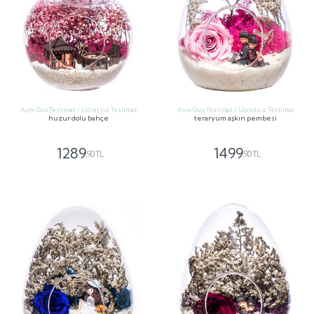
Aynı Gün Teslimat / Ücretsiz Teslimat
Aynı Gün Teslimat / Ücretsiz Teslimat
huzur dolu bahçe
teraryum aşkın pembesi
1289
1499
,90 TL
,90 TL
GÖNDER
GÖNDER