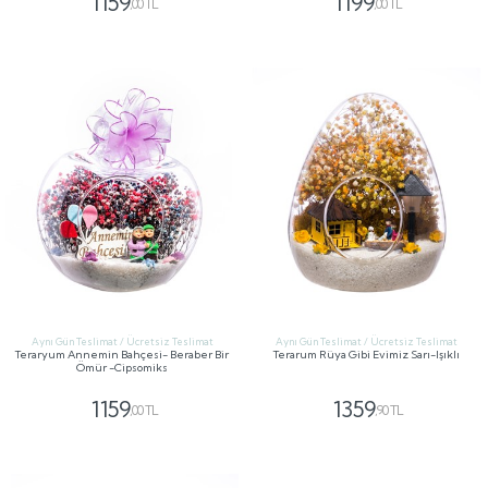
1159
1199
,00 TL
,00 TL
GÖNDER
GÖNDER
Aynı Gün Teslimat / Ücretsiz Teslimat
Aynı Gün Teslimat / Ücretsiz Teslimat
Teraryum Annemin Bahçesi- Beraber Bir
Terarum Rüya Gibi Evimiz Sarı-Işıklı
Ömür -Cipsomiks
1159
1359
,00 TL
,90 TL
GÖNDER
GÖNDER