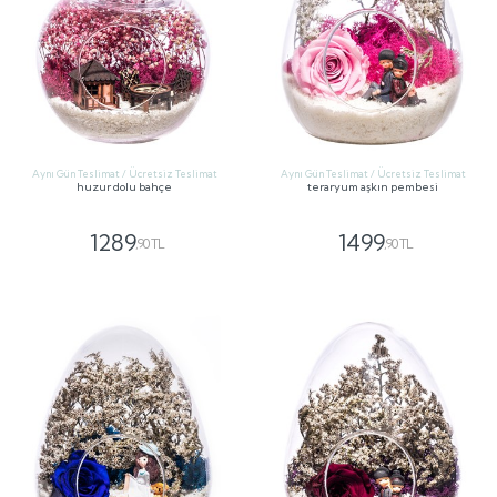
Aynı Gün Teslimat / Ücretsiz Teslimat
Aynı Gün Teslimat / Ücretsiz Teslimat
huzur dolu bahçe
teraryum aşkın pembesi
1289
1499
,90 TL
,90 TL
GÖNDER
GÖNDER