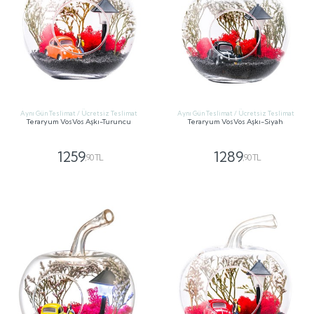
Aynı Gün Teslimat / Ücretsiz Teslimat
Aynı Gün Teslimat / Ücretsiz Teslimat
Teraryum VosVos Aşkı-Turuncu
Teraryum VosVos Aşkı-Siyah
1259
1289
,90 TL
,90 TL
GÖNDER
GÖNDER