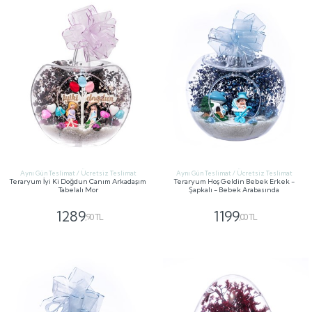
Aynı Gün Teslimat / Ücretsiz Teslimat
Aynı Gün Teslimat / Ücretsiz Teslimat
Teraryum İyi Ki Doğdun Canım Arkadaşım
Teraryum Hoş Geldin Bebek Erkek -
Tabelalı Mor
Şapkalı - Bebek Arabasında
1289
1199
,90 TL
,00 TL
GÖNDER
GÖNDER