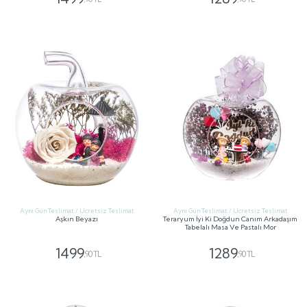
GÖNDER
GÖNDER
Aynı Gün Teslimat / Ücretsiz Teslimat
Aynı Gün Teslimat / Ücretsiz Teslimat
Aşkın Beyazı
Teraryum İyi Ki Doğdun Canım Arkadaşım
Tabelalı Masa Ve Pastalı Mor
1499
1289
,90 TL
,90 TL
GÖNDER
GÖNDER