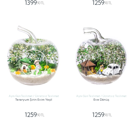
1399
1259
,90 TL
,90 TL
GÖNDER
GÖNDER
Aynı Gün Teslimat / Ücretsiz Teslimat
Aynı Gün Teslimat / Ücretsiz Teslimat
Teraryum Şirin Evim Yeşil
Eve Dönüş
1259
1259
,90 TL
,90 TL
GÖNDER
GÖNDER