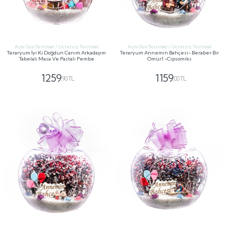
Aynı Gün Teslimat / Ücretsiz Teslimat
Aynı Gün Teslimat / Ücretsiz Teslimat
Teraryum İyi Ki Doğdun Canım Arkadaşım
Teraryum Annemin Bahçesi- Beraber Bir
Tabelalı Masa Ve Pastalı Pembe
Ömür1 -Cipsomiks
1259
1159
,90 TL
,00 TL
GÖNDER
GÖNDER