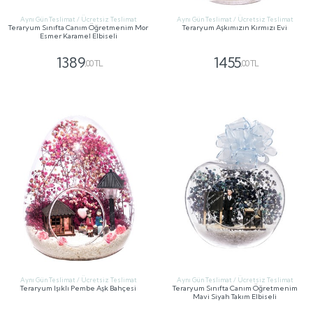
Aynı Gün Teslimat / Ücretsiz Teslimat
Aynı Gün Teslimat / Ücretsiz Teslimat
Teraryum Sınıfta Canım Öğretmenim Mor
Teraryum Aşkımızın Kırmızı Evi
Esmer Karamel Elbiseli
1389
1455
,00 TL
,00 TL
GÖNDER
GÖNDER
Aynı Gün Teslimat / Ücretsiz Teslimat
Aynı Gün Teslimat / Ücretsiz Teslimat
Teraryum Işıklı Pembe Aşk Bahçesi
Teraryum Sınıfta Canım Öğretmenim
Mavi Siyah Takım Elbiseli