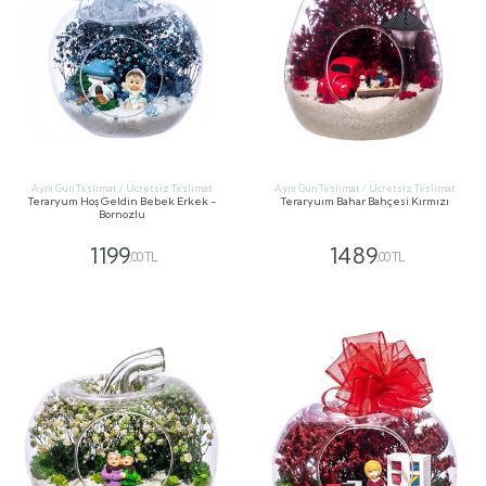
Aynı Gün Teslimat / Ücretsiz Teslimat
Aynı Gün Teslimat / Ücretsiz Teslimat
Teraryum Hoş Geldin Bebek Erkek -
Teraryuım Bahar Bahçesi Kırmızı
Bornozlu
1199
1489
,00 TL
,00 TL
GÖNDER
GÖNDER