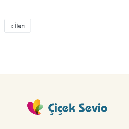
GÖNDER
Next
» İleri