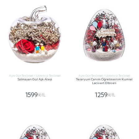
Aynı Gün Teslimat / Ücretsiz Teslimat
Aynı Gün Teslimat / Ücretsiz Teslimat
Solmayan Gül Aşk Ateşi
Teraryum Canım Öğretmenim Kumral
Lacivert Elbiseli
1599
1259
,90 TL
,90 TL
GÖNDER
GÖNDER