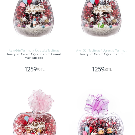
Aynı Gün Teslimat / Ücretsiz Teslimat
Aynı Gün Teslimat / Ücretsiz Teslimat
Teraryum Canım Öğretmenim Esmerl
Teraryum Canım Öğretmenim
Mavi Elbiseli
1259
1259
,90 TL
,90 TL
GÖNDER
GÖNDER