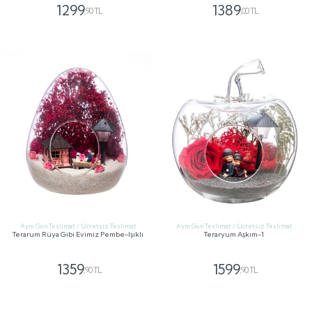
1299
1389
,90 TL
,00 TL
GÖNDER
GÖNDER
Aynı Gün Teslimat / Ücretsiz Teslimat
Aynı Gün Teslimat / Ücretsiz Teslimat
Terarum Rüya Gibi Evimiz Pembe-Işıklı
Teraryum Aşkım-1
1359
1599
,90 TL
,90 TL
GÖNDER
GÖNDER