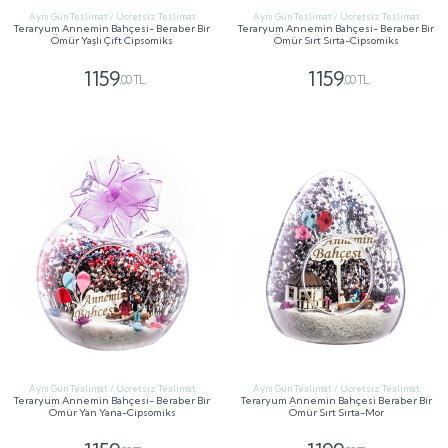
Aynı Gün Teslimat / Ücretsiz Teslimat
Aynı Gün Teslimat / Ücretsiz Teslimat
Teraryum Annemin Bahçesi- Beraber Bir
Teraryum Annemin Bahçesi- Beraber Bir
Ömür Yaşlı Çift Cipsomiks
Ömür Sırt Sırta-Cipsomiks
1159
1159
,00 TL
,00 TL
GÖNDER
GÖNDER
Aynı Gün Teslimat / Ücretsiz Teslimat
Aynı Gün Teslimat / Ücretsiz Teslimat
Teraryum Annemin Bahçesi- Beraber Bir
Teraryum Annemin Bahçesi Beraber Bir
Ömür Yan Yana-Cipsomiks
Ömür Sırt Sırta-Mor