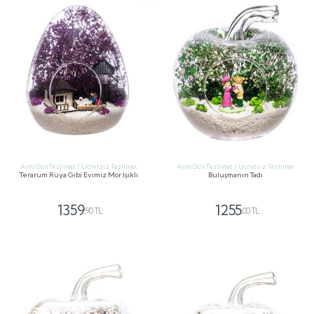
Aynı Gün Teslimat / Ücretsiz Teslimat
Aynı Gün Teslimat / Ücretsiz Teslimat
Terarum Rüya Gibi Evimiz Mor Işıklı
Buluşmanın Tadı
1359
1255
,90 TL
,00 TL
GÖNDER
GÖNDER