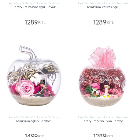
Aynı Gün Teslimat / Ücretsiz Teslimat
Aynı Gün Teslimat / Ücretsiz Teslimat
Teraryum VosVos Aşkı-Beyaz
Teraryum VosVos Aşkı
1289
1289
,90 TL
,90 TL
GÖNDER
GÖNDER
Aynı Gün Teslimat / Ücretsiz Teslimat
Aynı Gün Teslimat / Ücretsiz Teslimat
Teraryum Aşkın Pembesi
Teraryum Şirin Evim Pembe
1499
1289
,90 TL
,90 TL