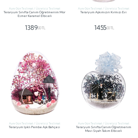
Aynı Gün Teslimat / Ücretsiz Teslimat
Aynı Gün Teslimat / Ücretsiz Teslimat
Teraryum Sınıfta Canım Öğretmenim Mor
Teraryum Aşkımızın Kırmızı Evi
Esmer Karamel Elbiseli
1389
1455
,00 TL
,00 TL
GÖNDER
GÖNDER
Aynı Gün Teslimat / Ücretsiz Teslimat
Aynı Gün Teslimat / Ücretsiz Teslimat
Teraryum Işıklı Pembe Aşk Bahçesi
Teraryum Sınıfta Canım Öğretmenim
Mavi Siyah Takım Elbiseli