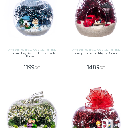
Aynı Gün Teslimat / Ücretsiz Teslimat
Aynı Gün Teslimat / Ücretsiz Teslimat
Teraryum Hoş Geldin Bebek Erkek -
Teraryuım Bahar Bahçesi Kırmızı
Bornozlu
1199
1489
,00 TL
,00 TL
GÖNDER
GÖNDER