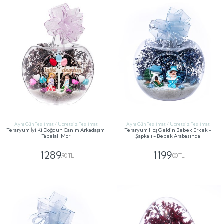
Aynı Gün Teslimat / Ücretsiz Teslimat
Aynı Gün Teslimat / Ücretsiz Teslimat
Teraryum İyi Ki Doğdun Canım Arkadaşım
Teraryum Hoş Geldin Bebek Erkek -
Tabelalı Mor
Şapkalı - Bebek Arabasında
1289
1199
,90 TL
,00 TL
GÖNDER
GÖNDER