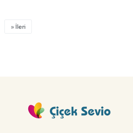
GÖNDER
Next
» İleri