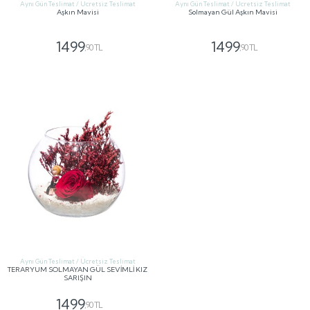
Aynı Gün Teslimat / Ücretsiz Teslimat
Aynı Gün Teslimat / Ücretsiz Teslimat
Aşkın Mavisi
Solmayan Gül Aşkın Mavisi
1499
1499
,90 TL
,90 TL
GÖNDER
GÖNDER
Aynı Gün Teslimat / Ücretsiz Teslimat
TERARYUM SOLMAYAN GÜL SEVİMLİ KIZ
SARIŞIN
1499
,90 TL