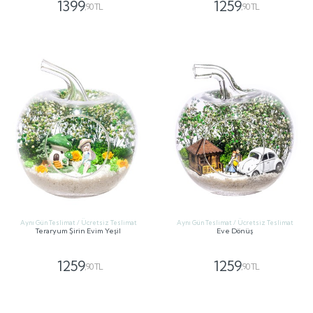
1399
1259
,90 TL
,90 TL
GÖNDER
GÖNDER
Aynı Gün Teslimat / Ücretsiz Teslimat
Aynı Gün Teslimat / Ücretsiz Teslimat
Teraryum Şirin Evim Yeşil
Eve Dönüş
1259
1259
,90 TL
,90 TL
GÖNDER
GÖNDER