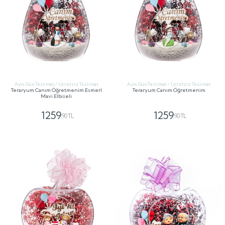
Aynı Gün Teslimat / Ücretsiz Teslimat
Aynı Gün Teslimat / Ücretsiz Teslimat
Teraryum Canım Öğretmenim Esmerl
Teraryum Canım Öğretmenim
Mavi Elbiseli
1259
1259
,90 TL
,90 TL
GÖNDER
GÖNDER