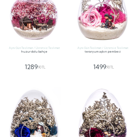
Aynı Gün Teslimat / Ücretsiz Teslimat
Aynı Gün Teslimat / Ücretsiz Teslimat
huzur dolu bahçe
teraryum aşkın pembesi
1289
1499
,90 TL
,90 TL
GÖNDER
GÖNDER