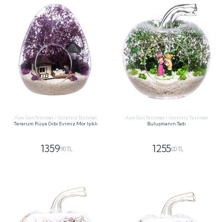
Aynı Gün Teslimat / Ücretsiz Teslimat
Aynı Gün Teslimat / Ücretsiz Teslimat
Terarum Rüya Gibi Evimiz Mor Işıklı
Buluşmanın Tadı
1359
1255
,90 TL
,00 TL
GÖNDER
GÖNDER