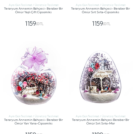
Aynı Gün Teslimat / Ücretsiz Teslimat
Aynı Gün Teslimat / Ücretsiz Teslimat
Teraryum Annemin Bahçesi- Beraber Bir
Teraryum Annemin Bahçesi- Beraber Bir
Ömür Yaşlı Çift Cipsomiks
Ömür Sırt Sırta-Cipsomiks
1159
1159
,00 TL
,00 TL
GÖNDER
GÖNDER
Aynı Gün Teslimat / Ücretsiz Teslimat
Aynı Gün Teslimat / Ücretsiz Teslimat
Teraryum Annemin Bahçesi- Beraber Bir
Teraryum Annemin Bahçesi Beraber Bir
Ömür Yan Yana-Cipsomiks
Ömür Sırt Sırta-Mor