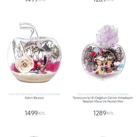
GÖNDER
GÖNDER
Aynı Gün Teslimat / Ücretsiz Teslimat
Aynı Gün Teslimat / Ücretsiz Teslimat
Aşkın Beyazı
Teraryum İyi Ki Doğdun Canım Arkadaşım
Tabelalı Masa Ve Pastalı Mor
1499
1289
,90 TL
,90 TL
GÖNDER
GÖNDER