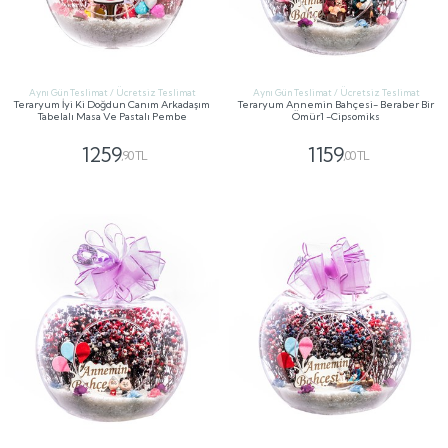
Aynı Gün Teslimat / Ücretsiz Teslimat
Aynı Gün Teslimat / Ücretsiz Teslimat
Teraryum İyi Ki Doğdun Canım Arkadaşım
Teraryum Annemin Bahçesi- Beraber Bir
Tabelalı Masa Ve Pastalı Pembe
Ömür1 -Cipsomiks
1259
1159
,90 TL
,00 TL
GÖNDER
GÖNDER