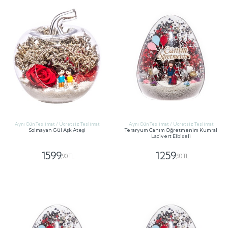
Aynı Gün Teslimat / Ücretsiz Teslimat
Aynı Gün Teslimat / Ücretsiz Teslimat
Solmayan Gül Aşk Ateşi
Teraryum Canım Öğretmenim Kumral
Lacivert Elbiseli
1599
1259
,90 TL
,90 TL
GÖNDER
GÖNDER