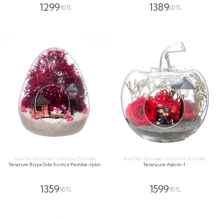
1299
1389
,90 TL
,00 TL
GÖNDER
GÖNDER
Aynı Gün Teslimat / Ücretsiz Teslimat
Aynı Gün Teslimat / Ücretsiz Teslimat
Terarum Rüya Gibi Evimiz Pembe-Işıklı
Teraryum Aşkım-1
1359
1599
,90 TL
,90 TL
GÖNDER
GÖNDER