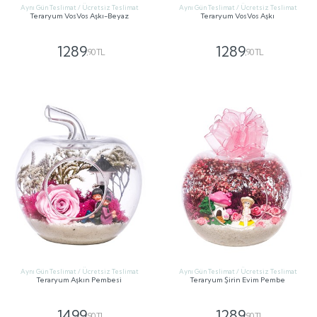
Aynı Gün Teslimat / Ücretsiz Teslimat
Aynı Gün Teslimat / Ücretsiz Teslimat
Teraryum VosVos Aşkı-Beyaz
Teraryum VosVos Aşkı
1289
1289
,90 TL
,90 TL
GÖNDER
GÖNDER
Aynı Gün Teslimat / Ücretsiz Teslimat
Aynı Gün Teslimat / Ücretsiz Teslimat
Teraryum Aşkın Pembesi
Teraryum Şirin Evim Pembe
1499
1289
,90 TL
,90 TL