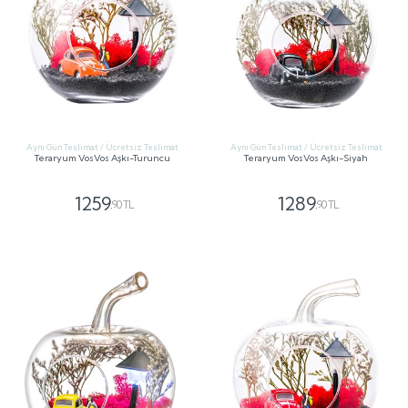
Aynı Gün Teslimat / Ücretsiz Teslimat
Aynı Gün Teslimat / Ücretsiz Teslimat
Teraryum VosVos Aşkı-Turuncu
Teraryum VosVos Aşkı-Siyah
1259
1289
,90 TL
,90 TL
GÖNDER
GÖNDER