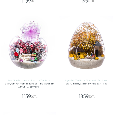
1159
1199
,00 TL
,00 TL
GÖNDER
GÖNDER
Aynı Gün Teslimat / Ücretsiz Teslimat
Aynı Gün Teslimat / Ücretsiz Teslimat
Teraryum Annemin Bahçesi- Beraber Bir
Terarum Rüya Gibi Evimiz Sarı-Işıklı
Ömür -Cipsomiks
1159
1359
,00 TL
,90 TL
GÖNDER
GÖNDER