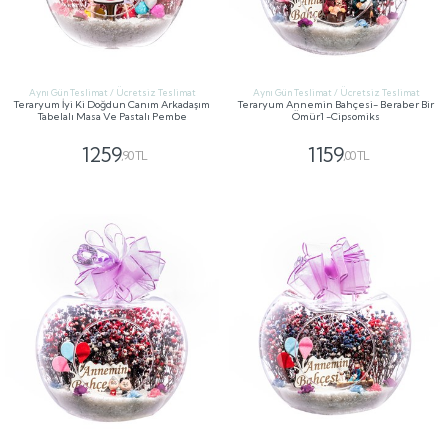
Aynı Gün Teslimat / Ücretsiz Teslimat
Aynı Gün Teslimat / Ücretsiz Teslimat
Teraryum İyi Ki Doğdun Canım Arkadaşım
Teraryum Annemin Bahçesi- Beraber Bir
Tabelalı Masa Ve Pastalı Pembe
Ömür1 -Cipsomiks
1259
1159
,90 TL
,00 TL
GÖNDER
GÖNDER