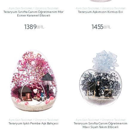
Aynı Gün Teslimat / Ücretsiz Teslimat
Aynı Gün Teslimat / Ücretsiz Teslimat
Teraryum Sınıfta Canım Öğretmenim Mor
Teraryum Aşkımızın Kırmızı Evi
Esmer Karamel Elbiseli
1389
1455
,00 TL
,00 TL
GÖNDER
GÖNDER
Aynı Gün Teslimat / Ücretsiz Teslimat
Aynı Gün Teslimat / Ücretsiz Teslimat
Teraryum Işıklı Pembe Aşk Bahçesi
Teraryum Sınıfta Canım Öğretmenim
Mavi Siyah Takım Elbiseli