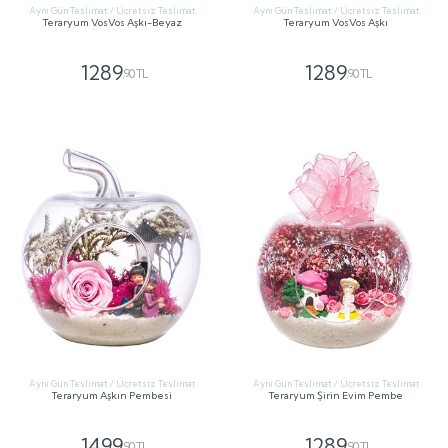
Aynı Gün Teslimat / Ücretsiz Teslimat
Aynı Gün Teslimat / Ücretsiz Teslimat
Teraryum VosVos Aşkı-Beyaz
Teraryum VosVos Aşkı
1289
1289
,90 TL
,90 TL
GÖNDER
GÖNDER
Aynı Gün Teslimat / Ücretsiz Teslimat
Aynı Gün Teslimat / Ücretsiz Teslimat
Teraryum Aşkın Pembesi
Teraryum Şirin Evim Pembe
1499
1289
,90 TL
,90 TL