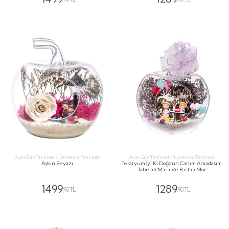
GÖNDER
GÖNDER
Aynı Gün Teslimat / Ücretsiz Teslimat
Aynı Gün Teslimat / Ücretsiz Teslimat
Aşkın Beyazı
Teraryum İyi Ki Doğdun Canım Arkadaşım
Tabelalı Masa Ve Pastalı Mor
1499
1289
,90 TL
,90 TL
GÖNDER
GÖNDER