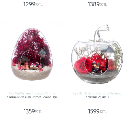
1299
1389
,90 TL
,00 TL
GÖNDER
GÖNDER
Aynı Gün Teslimat / Ücretsiz Teslimat
Aynı Gün Teslimat / Ücretsiz Teslimat
Terarum Rüya Gibi Evimiz Pembe-Işıklı
Teraryum Aşkım-1
1359
1599
,90 TL
,90 TL
GÖNDER
GÖNDER