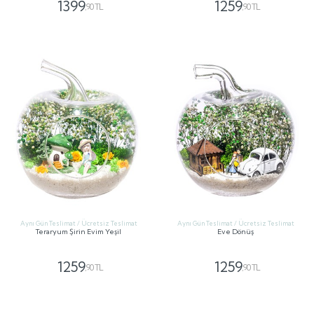
1399
1259
,90 TL
,90 TL
GÖNDER
GÖNDER
Aynı Gün Teslimat / Ücretsiz Teslimat
Aynı Gün Teslimat / Ücretsiz Teslimat
Teraryum Şirin Evim Yeşil
Eve Dönüş
1259
1259
,90 TL
,90 TL
GÖNDER
GÖNDER