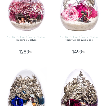
Aynı Gün Teslimat / Ücretsiz Teslimat
Aynı Gün Teslimat / Ücretsiz Teslimat
huzur dolu bahçe
teraryum aşkın pembesi
1289
1499
,90 TL
,90 TL
GÖNDER
GÖNDER