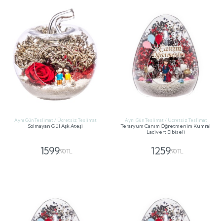
Aynı Gün Teslimat / Ücretsiz Teslimat
Aynı Gün Teslimat / Ücretsiz Teslimat
Solmayan Gül Aşk Ateşi
Teraryum Canım Öğretmenim Kumral
Lacivert Elbiseli
1599
1259
,90 TL
,90 TL
GÖNDER
GÖNDER