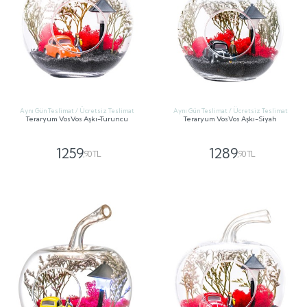
Aynı Gün Teslimat / Ücretsiz Teslimat
Aynı Gün Teslimat / Ücretsiz Teslimat
Teraryum VosVos Aşkı-Turuncu
Teraryum VosVos Aşkı-Siyah
1259
1289
,90 TL
,90 TL
GÖNDER
GÖNDER