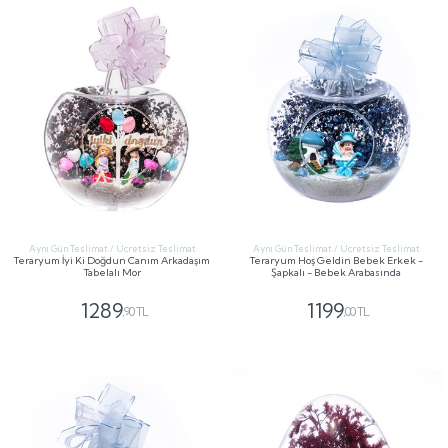
Aynı Gün Teslimat / Ücretsiz Teslimat
Aynı Gün Teslimat / Ücretsiz Teslimat
Teraryum İyi Ki Doğdun Canım Arkadaşım
Teraryum Hoş Geldin Bebek Erkek -
Tabelalı Mor
Şapkalı - Bebek Arabasında
1289
1199
,90 TL
,00 TL
GÖNDER
GÖNDER