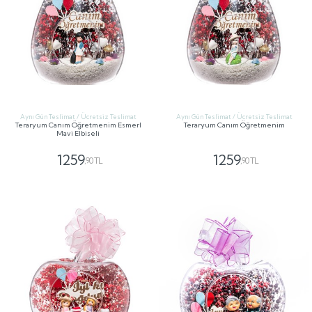
Aynı Gün Teslimat / Ücretsiz Teslimat
Aynı Gün Teslimat / Ücretsiz Teslimat
Teraryum Canım Öğretmenim Esmerl
Teraryum Canım Öğretmenim
Mavi Elbiseli
1259
1259
,90 TL
,90 TL
GÖNDER
GÖNDER