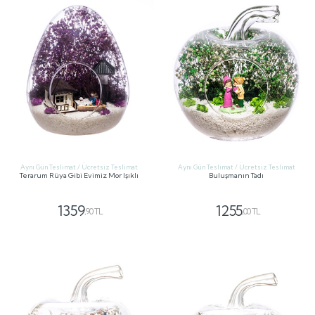
Aynı Gün Teslimat / Ücretsiz Teslimat
Aynı Gün Teslimat / Ücretsiz Teslimat
Terarum Rüya Gibi Evimiz Mor Işıklı
Buluşmanın Tadı
1359
1255
,90 TL
,00 TL
GÖNDER
GÖNDER