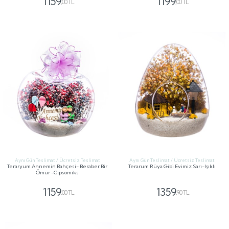
1159
1199
,00 TL
,00 TL
GÖNDER
GÖNDER
Aynı Gün Teslimat / Ücretsiz Teslimat
Aynı Gün Teslimat / Ücretsiz Teslimat
Teraryum Annemin Bahçesi- Beraber Bir
Terarum Rüya Gibi Evimiz Sarı-Işıklı
Ömür -Cipsomiks
1159
1359
,00 TL
,90 TL
GÖNDER
GÖNDER