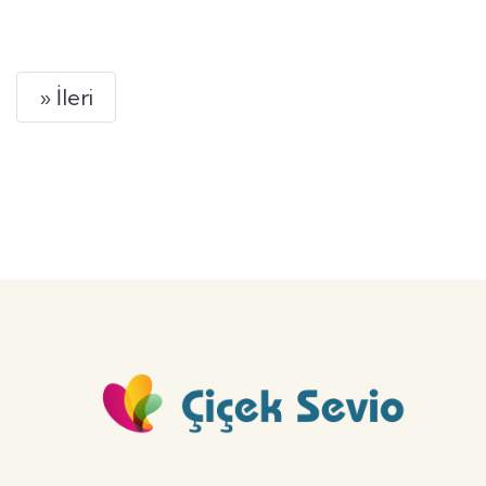
GÖNDER
Next
» İleri