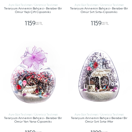
Aynı Gün Teslimat / Ücretsiz Teslimat
Aynı Gün Teslimat / Ücretsiz Teslimat
Teraryum Annemin Bahçesi- Beraber Bir
Teraryum Annemin Bahçesi- Beraber Bir
Ömür Yaşlı Çift Cipsomiks
Ömür Sırt Sırta-Cipsomiks
1159
1159
,00 TL
,00 TL
GÖNDER
GÖNDER
Aynı Gün Teslimat / Ücretsiz Teslimat
Aynı Gün Teslimat / Ücretsiz Teslimat
Teraryum Annemin Bahçesi- Beraber Bir
Teraryum Annemin Bahçesi Beraber Bir
Ömür Yan Yana-Cipsomiks
Ömür Sırt Sırta-Mor