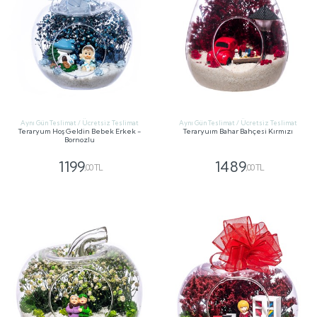
Aynı Gün Teslimat / Ücretsiz Teslimat
Aynı Gün Teslimat / Ücretsiz Teslimat
Teraryum Hoş Geldin Bebek Erkek -
Teraryuım Bahar Bahçesi Kırmızı
Bornozlu
1199
1489
,00 TL
,00 TL
GÖNDER
GÖNDER