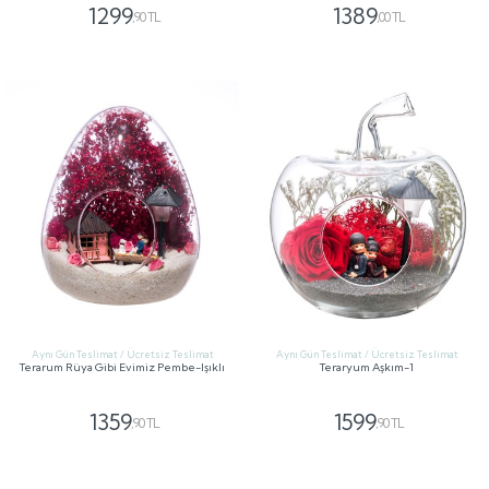
1299
1389
,90 TL
,00 TL
GÖNDER
GÖNDER
Aynı Gün Teslimat / Ücretsiz Teslimat
Aynı Gün Teslimat / Ücretsiz Teslimat
Terarum Rüya Gibi Evimiz Pembe-Işıklı
Teraryum Aşkım-1
1359
1599
,90 TL
,90 TL
GÖNDER
GÖNDER