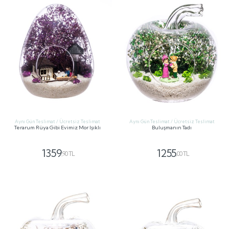
Aynı Gün Teslimat / Ücretsiz Teslimat
Aynı Gün Teslimat / Ücretsiz Teslimat
Terarum Rüya Gibi Evimiz Mor Işıklı
Buluşmanın Tadı
1359
1255
,90 TL
,00 TL
GÖNDER
GÖNDER