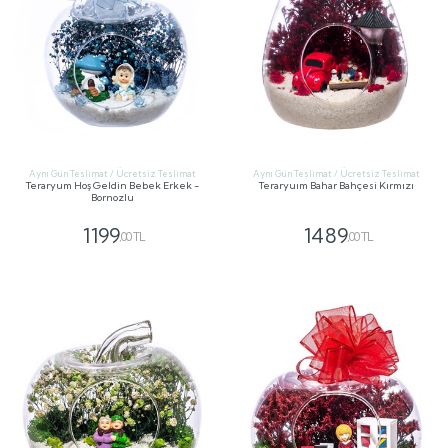
Aynı Gün Teslimat / Ücretsiz Teslimat
Aynı Gün Teslimat / Ücretsiz Teslimat
Teraryum Hoş Geldin Bebek Erkek -
Teraryuım Bahar Bahçesi Kırmızı
Bornozlu
1199
1489
,00 TL
,00 TL
GÖNDER
GÖNDER