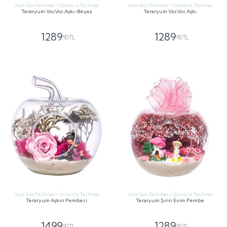
Aynı Gün Teslimat / Ücretsiz Teslimat
Aynı Gün Teslimat / Ücretsiz Teslimat
Teraryum VosVos Aşkı-Beyaz
Teraryum VosVos Aşkı
1289
1289
,90 TL
,90 TL
GÖNDER
GÖNDER
Aynı Gün Teslimat / Ücretsiz Teslimat
Aynı Gün Teslimat / Ücretsiz Teslimat
Teraryum Aşkın Pembesi
Teraryum Şirin Evim Pembe
1499
1289
,90 TL
,90 TL