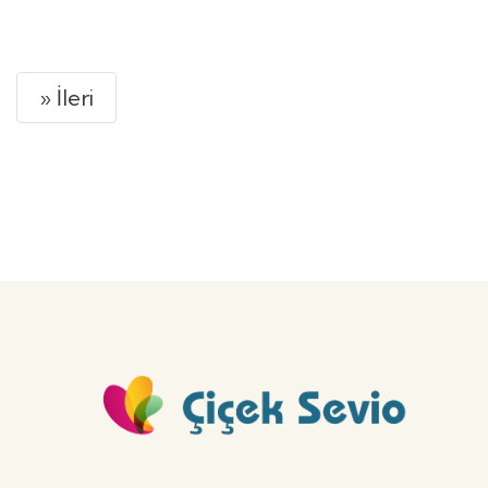
GÖNDER
Next
» İleri