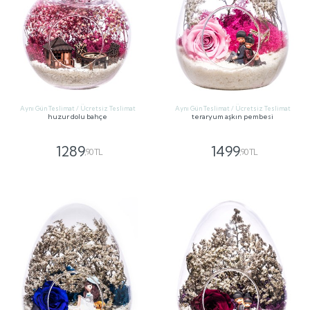
Aynı Gün Teslimat / Ücretsiz Teslimat
Aynı Gün Teslimat / Ücretsiz Teslimat
huzur dolu bahçe
teraryum aşkın pembesi
1289
1499
,90 TL
,90 TL
GÖNDER
GÖNDER