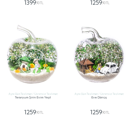
1399
1259
,90 TL
,90 TL
GÖNDER
GÖNDER
Aynı Gün Teslimat / Ücretsiz Teslimat
Aynı Gün Teslimat / Ücretsiz Teslimat
Teraryum Şirin Evim Yeşil
Eve Dönüş
1259
1259
,90 TL
,90 TL
GÖNDER
GÖNDER