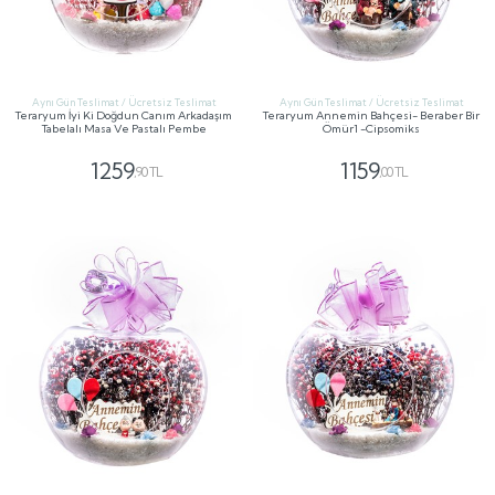
Aynı Gün Teslimat / Ücretsiz Teslimat
Aynı Gün Teslimat / Ücretsiz Teslimat
Teraryum İyi Ki Doğdun Canım Arkadaşım
Teraryum Annemin Bahçesi- Beraber Bir
Tabelalı Masa Ve Pastalı Pembe
Ömür1 -Cipsomiks
1259
1159
,90 TL
,00 TL
GÖNDER
GÖNDER