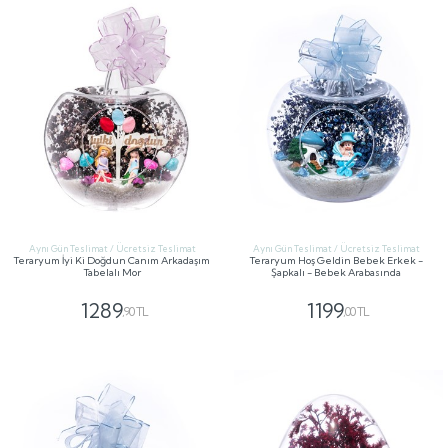
Aynı Gün Teslimat / Ücretsiz Teslimat
Aynı Gün Teslimat / Ücretsiz Teslimat
Teraryum İyi Ki Doğdun Canım Arkadaşım
Teraryum Hoş Geldin Bebek Erkek -
Tabelalı Mor
Şapkalı - Bebek Arabasında
1289
1199
,90 TL
,00 TL
GÖNDER
GÖNDER