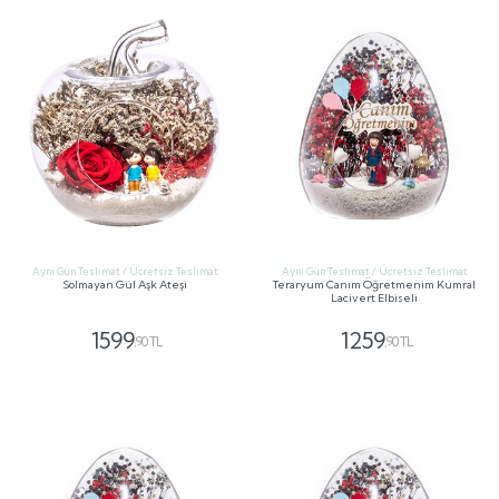
Aynı Gün Teslimat / Ücretsiz Teslimat
Aynı Gün Teslimat / Ücretsiz Teslimat
Solmayan Gül Aşk Ateşi
Teraryum Canım Öğretmenim Kumral
Lacivert Elbiseli
1599
1259
,90 TL
,90 TL
GÖNDER
GÖNDER