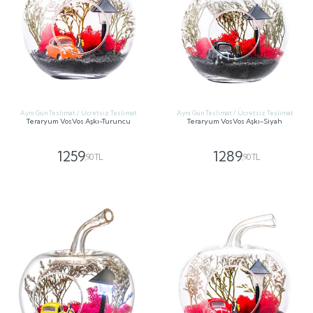
Aynı Gün Teslimat / Ücretsiz Teslimat
Aynı Gün Teslimat / Ücretsiz Teslimat
Teraryum VosVos Aşkı-Turuncu
Teraryum VosVos Aşkı-Siyah
1259
1289
,90 TL
,90 TL
GÖNDER
GÖNDER