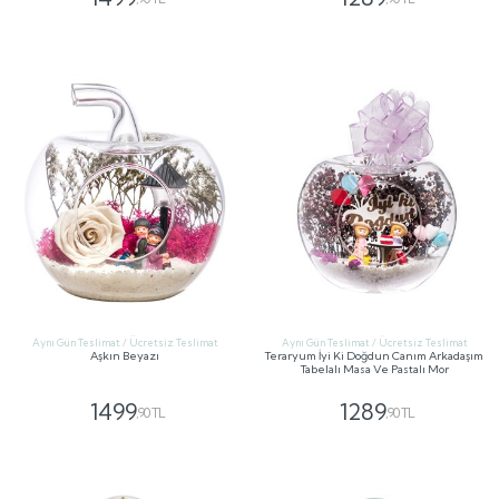
GÖNDER
GÖNDER
Aynı Gün Teslimat / Ücretsiz Teslimat
Aynı Gün Teslimat / Ücretsiz Teslimat
Aşkın Beyazı
Teraryum İyi Ki Doğdun Canım Arkadaşım
Tabelalı Masa Ve Pastalı Mor
1499
1289
,90 TL
,90 TL
GÖNDER
GÖNDER