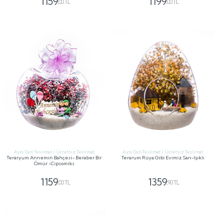
1159
1199
,00 TL
,00 TL
GÖNDER
GÖNDER
Aynı Gün Teslimat / Ücretsiz Teslimat
Aynı Gün Teslimat / Ücretsiz Teslimat
Teraryum Annemin Bahçesi- Beraber Bir
Terarum Rüya Gibi Evimiz Sarı-Işıklı
Ömür -Cipsomiks
1159
1359
,00 TL
,90 TL
GÖNDER
GÖNDER