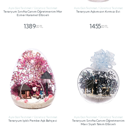
Aynı Gün Teslimat / Ücretsiz Teslimat
Aynı Gün Teslimat / Ücretsiz Teslimat
Teraryum Sınıfta Canım Öğretmenim Mor
Teraryum Aşkımızın Kırmızı Evi
Esmer Karamel Elbiseli
1389
1455
,00 TL
,00 TL
GÖNDER
GÖNDER
Aynı Gün Teslimat / Ücretsiz Teslimat
Aynı Gün Teslimat / Ücretsiz Teslimat
Teraryum Işıklı Pembe Aşk Bahçesi
Teraryum Sınıfta Canım Öğretmenim
Mavi Siyah Takım Elbiseli