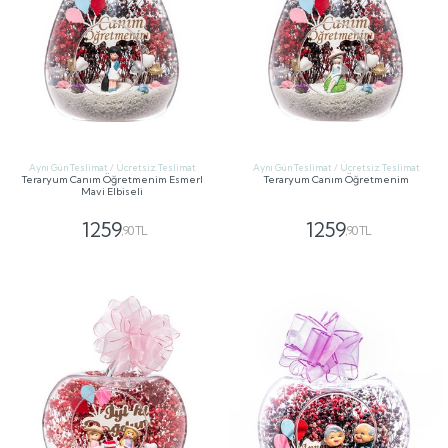
Aynı Gün Teslimat / Ücretsiz Teslimat
Aynı Gün Teslimat / Ücretsiz Teslimat
Teraryum Canım Öğretmenim Esmerl
Teraryum Canım Öğretmenim
Mavi Elbiseli
1259
1259
,90 TL
,90 TL
GÖNDER
GÖNDER