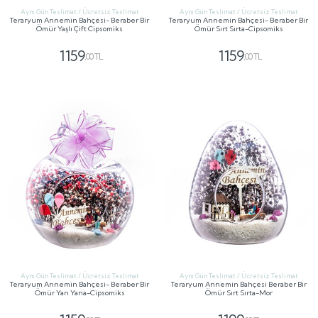
Aynı Gün Teslimat / Ücretsiz Teslimat
Aynı Gün Teslimat / Ücretsiz Teslimat
Teraryum Annemin Bahçesi- Beraber Bir
Teraryum Annemin Bahçesi- Beraber Bir
Ömür Yaşlı Çift Cipsomiks
Ömür Sırt Sırta-Cipsomiks
1159
1159
,00 TL
,00 TL
GÖNDER
GÖNDER
Aynı Gün Teslimat / Ücretsiz Teslimat
Aynı Gün Teslimat / Ücretsiz Teslimat
Teraryum Annemin Bahçesi- Beraber Bir
Teraryum Annemin Bahçesi Beraber Bir
Ömür Yan Yana-Cipsomiks
Ömür Sırt Sırta-Mor