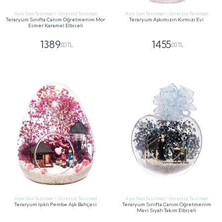
Aynı Gün Teslimat / Ücretsiz Teslimat
Aynı Gün Teslimat / Ücretsiz Teslimat
Teraryum Sınıfta Canım Öğretmenim Mor
Teraryum Aşkımızın Kırmızı Evi
Esmer Karamel Elbiseli
1389
1455
,00 TL
,00 TL
GÖNDER
GÖNDER
Aynı Gün Teslimat / Ücretsiz Teslimat
Aynı Gün Teslimat / Ücretsiz Teslimat
Teraryum Işıklı Pembe Aşk Bahçesi
Teraryum Sınıfta Canım Öğretmenim
Mavi Siyah Takım Elbiseli