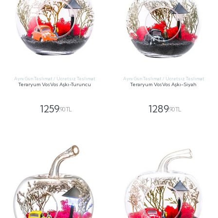
Aynı Gün Teslimat / Ücretsiz Teslimat
Aynı Gün Teslimat / Ücretsiz Teslimat
Teraryum VosVos Aşkı-Turuncu
Teraryum VosVos Aşkı-Siyah
1259
1289
,90 TL
,90 TL
GÖNDER
GÖNDER