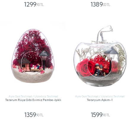
1299
1389
,90 TL
,00 TL
GÖNDER
GÖNDER
Aynı Gün Teslimat / Ücretsiz Teslimat
Aynı Gün Teslimat / Ücretsiz Teslimat
Terarum Rüya Gibi Evimiz Pembe-Işıklı
Teraryum Aşkım-1
1359
1599
,90 TL
,90 TL
GÖNDER
GÖNDER