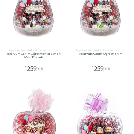
Aynı Gün Teslimat / Ücretsiz Teslimat
Aynı Gün Teslimat / Ücretsiz Teslimat
Teraryum Canım Öğretmenim Esmerl
Teraryum Canım Öğretmenim
Mavi Elbiseli
1259
1259
,90 TL
,90 TL
GÖNDER
GÖNDER