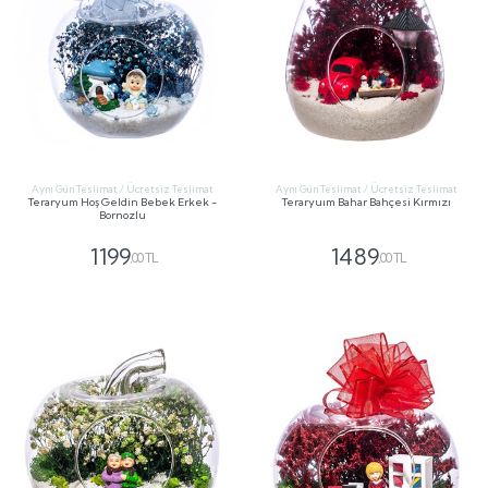
Aynı Gün Teslimat / Ücretsiz Teslimat
Aynı Gün Teslimat / Ücretsiz Teslimat
Teraryum Hoş Geldin Bebek Erkek -
Teraryuım Bahar Bahçesi Kırmızı
Bornozlu
1199
1489
,00 TL
,00 TL
GÖNDER
GÖNDER