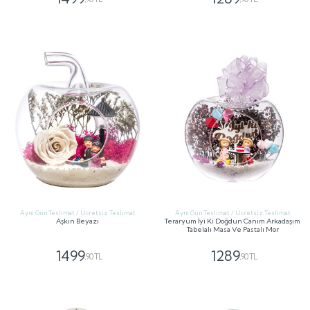
GÖNDER
GÖNDER
Aynı Gün Teslimat / Ücretsiz Teslimat
Aynı Gün Teslimat / Ücretsiz Teslimat
Aşkın Beyazı
Teraryum İyi Ki Doğdun Canım Arkadaşım
Tabelalı Masa Ve Pastalı Mor
1499
1289
,90 TL
,90 TL
GÖNDER
GÖNDER