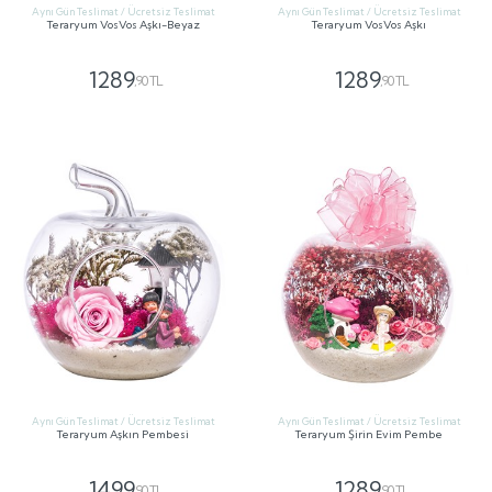
Aynı Gün Teslimat / Ücretsiz Teslimat
Aynı Gün Teslimat / Ücretsiz Teslimat
Teraryum VosVos Aşkı-Beyaz
Teraryum VosVos Aşkı
1289
1289
,90 TL
,90 TL
GÖNDER
GÖNDER
Aynı Gün Teslimat / Ücretsiz Teslimat
Aynı Gün Teslimat / Ücretsiz Teslimat
Teraryum Aşkın Pembesi
Teraryum Şirin Evim Pembe
1499
1289
,90 TL
,90 TL