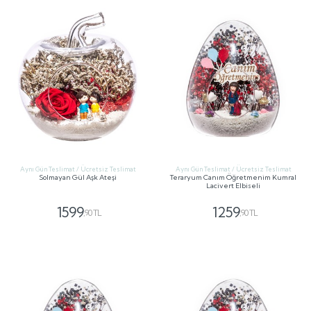
Aynı Gün Teslimat / Ücretsiz Teslimat
Aynı Gün Teslimat / Ücretsiz Teslimat
Solmayan Gül Aşk Ateşi
Teraryum Canım Öğretmenim Kumral
Lacivert Elbiseli
1599
1259
,90 TL
,90 TL
GÖNDER
GÖNDER