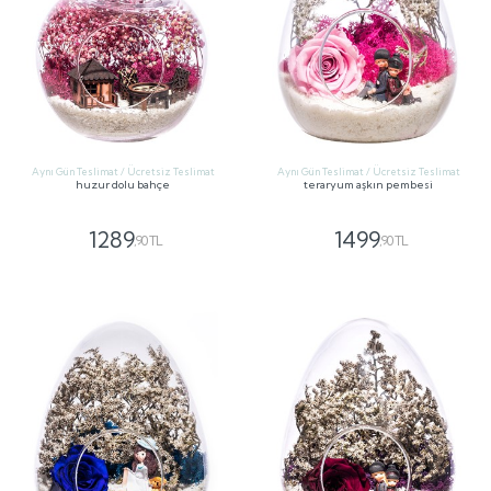
Aynı Gün Teslimat / Ücretsiz Teslimat
Aynı Gün Teslimat / Ücretsiz Teslimat
huzur dolu bahçe
teraryum aşkın pembesi
1289
1499
,90 TL
,90 TL
GÖNDER
GÖNDER