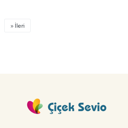
GÖNDER
Next
» İleri