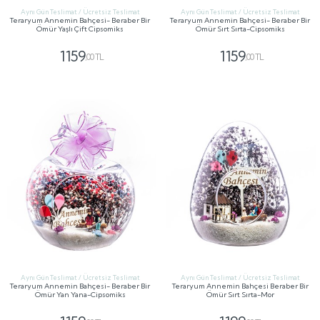
Aynı Gün Teslimat / Ücretsiz Teslimat
Aynı Gün Teslimat / Ücretsiz Teslimat
Teraryum Annemin Bahçesi- Beraber Bir
Teraryum Annemin Bahçesi- Beraber Bir
Ömür Yaşlı Çift Cipsomiks
Ömür Sırt Sırta-Cipsomiks
1159
1159
,00 TL
,00 TL
GÖNDER
GÖNDER
Aynı Gün Teslimat / Ücretsiz Teslimat
Aynı Gün Teslimat / Ücretsiz Teslimat
Teraryum Annemin Bahçesi- Beraber Bir
Teraryum Annemin Bahçesi Beraber Bir
Ömür Yan Yana-Cipsomiks
Ömür Sırt Sırta-Mor