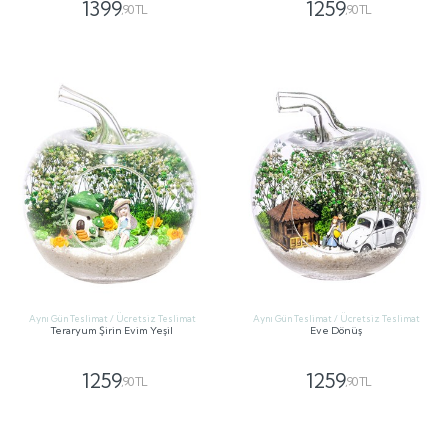
1399
1259
,90 TL
,90 TL
GÖNDER
GÖNDER
Aynı Gün Teslimat / Ücretsiz Teslimat
Aynı Gün Teslimat / Ücretsiz Teslimat
Teraryum Şirin Evim Yeşil
Eve Dönüş
1259
1259
,90 TL
,90 TL
GÖNDER
GÖNDER