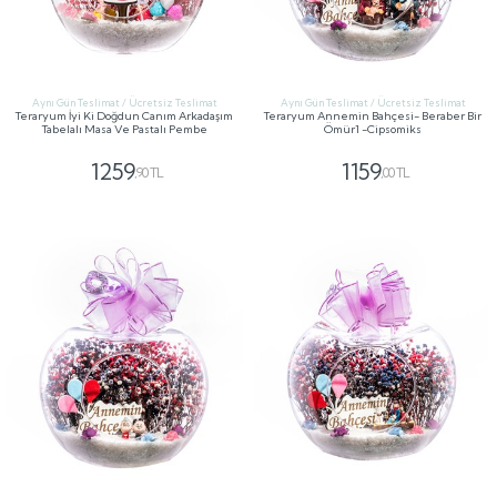
Aynı Gün Teslimat / Ücretsiz Teslimat
Aynı Gün Teslimat / Ücretsiz Teslimat
Teraryum İyi Ki Doğdun Canım Arkadaşım
Teraryum Annemin Bahçesi- Beraber Bir
Tabelalı Masa Ve Pastalı Pembe
Ömür1 -Cipsomiks
1259
1159
,90 TL
,00 TL
GÖNDER
GÖNDER