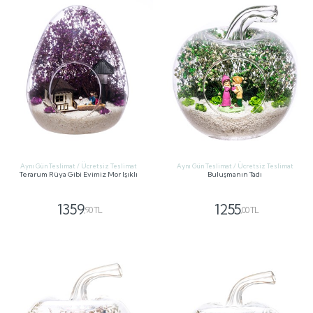
Aynı Gün Teslimat / Ücretsiz Teslimat
Aynı Gün Teslimat / Ücretsiz Teslimat
Terarum Rüya Gibi Evimiz Mor Işıklı
Buluşmanın Tadı
1359
1255
,90 TL
,00 TL
GÖNDER
GÖNDER