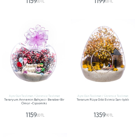
1159
1199
,00 TL
,00 TL
GÖNDER
GÖNDER
Aynı Gün Teslimat / Ücretsiz Teslimat
Aynı Gün Teslimat / Ücretsiz Teslimat
Teraryum Annemin Bahçesi- Beraber Bir
Terarum Rüya Gibi Evimiz Sarı-Işıklı
Ömür -Cipsomiks
1159
1359
,00 TL
,90 TL
GÖNDER
GÖNDER