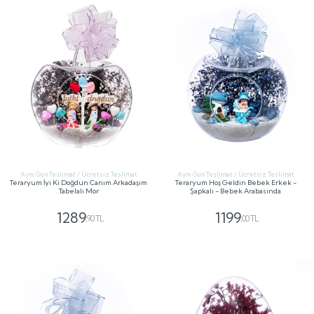
Aynı Gün Teslimat / Ücretsiz Teslimat
Aynı Gün Teslimat / Ücretsiz Teslimat
Teraryum İyi Ki Doğdun Canım Arkadaşım
Teraryum Hoş Geldin Bebek Erkek -
Tabelalı Mor
Şapkalı - Bebek Arabasında
1289
1199
,90 TL
,00 TL
GÖNDER
GÖNDER