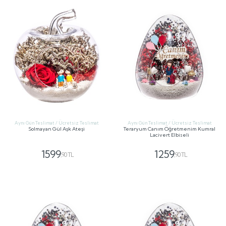
Aynı Gün Teslimat / Ücretsiz Teslimat
Aynı Gün Teslimat / Ücretsiz Teslimat
Solmayan Gül Aşk Ateşi
Teraryum Canım Öğretmenim Kumral
Lacivert Elbiseli
1599
1259
,90 TL
,90 TL
GÖNDER
GÖNDER