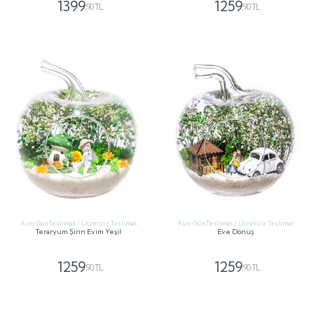
1399
1259
,90 TL
,90 TL
GÖNDER
GÖNDER
Aynı Gün Teslimat / Ücretsiz Teslimat
Aynı Gün Teslimat / Ücretsiz Teslimat
Teraryum Şirin Evim Yeşil
Eve Dönüş
1259
1259
,90 TL
,90 TL
GÖNDER
GÖNDER