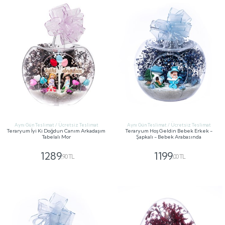
Aynı Gün Teslimat / Ücretsiz Teslimat
Aynı Gün Teslimat / Ücretsiz Teslimat
Teraryum İyi Ki Doğdun Canım Arkadaşım
Teraryum Hoş Geldin Bebek Erkek -
Tabelalı Mor
Şapkalı - Bebek Arabasında
1289
1199
,90 TL
,00 TL
GÖNDER
GÖNDER