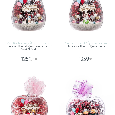
Aynı Gün Teslimat / Ücretsiz Teslimat
Aynı Gün Teslimat / Ücretsiz Teslimat
Teraryum Canım Öğretmenim Esmerl
Teraryum Canım Öğretmenim
Mavi Elbiseli
1259
1259
,90 TL
,90 TL
GÖNDER
GÖNDER