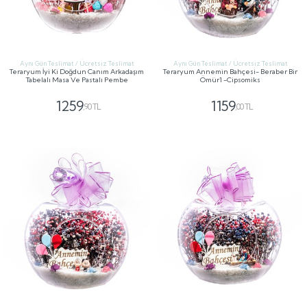
Aynı Gün Teslimat / Ücretsiz Teslimat
Aynı Gün Teslimat / Ücretsiz Teslimat
Teraryum İyi Ki Doğdun Canım Arkadaşım
Teraryum Annemin Bahçesi- Beraber Bir
Tabelalı Masa Ve Pastalı Pembe
Ömür1 -Cipsomiks
1259
1159
,90 TL
,00 TL
GÖNDER
GÖNDER