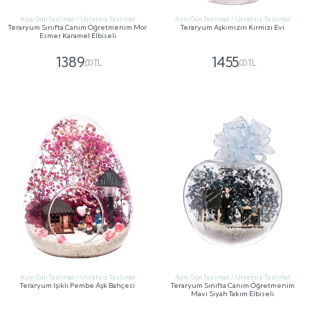
Aynı Gün Teslimat / Ücretsiz Teslimat
Aynı Gün Teslimat / Ücretsiz Teslimat
Teraryum Sınıfta Canım Öğretmenim Mor
Teraryum Aşkımızın Kırmızı Evi
Esmer Karamel Elbiseli
1389
1455
,00 TL
,00 TL
GÖNDER
GÖNDER
Aynı Gün Teslimat / Ücretsiz Teslimat
Aynı Gün Teslimat / Ücretsiz Teslimat
Teraryum Işıklı Pembe Aşk Bahçesi
Teraryum Sınıfta Canım Öğretmenim
Mavi Siyah Takım Elbiseli