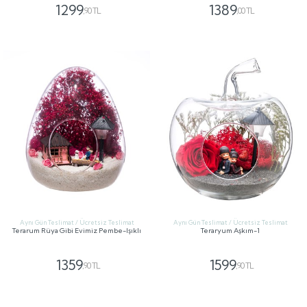
1299
1389
,90 TL
,00 TL
GÖNDER
GÖNDER
Aynı Gün Teslimat / Ücretsiz Teslimat
Aynı Gün Teslimat / Ücretsiz Teslimat
Terarum Rüya Gibi Evimiz Pembe-Işıklı
Teraryum Aşkım-1
1359
1599
,90 TL
,90 TL
GÖNDER
GÖNDER