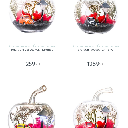
Aynı Gün Teslimat / Ücretsiz Teslimat
Aynı Gün Teslimat / Ücretsiz Teslimat
Teraryum VosVos Aşkı-Turuncu
Teraryum VosVos Aşkı-Siyah
1259
1289
,90 TL
,90 TL
GÖNDER
GÖNDER