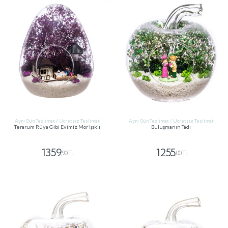
Aynı Gün Teslimat / Ücretsiz Teslimat
Aynı Gün Teslimat / Ücretsiz Teslimat
Terarum Rüya Gibi Evimiz Mor Işıklı
Buluşmanın Tadı
1359
1255
,90 TL
,00 TL
GÖNDER
GÖNDER