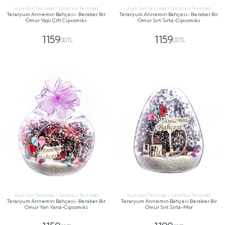
Aynı Gün Teslimat / Ücretsiz Teslimat
Aynı Gün Teslimat / Ücretsiz Teslimat
Teraryum Annemin Bahçesi- Beraber Bir
Teraryum Annemin Bahçesi- Beraber Bir
Ömür Yaşlı Çift Cipsomiks
Ömür Sırt Sırta-Cipsomiks
1159
1159
,00 TL
,00 TL
GÖNDER
GÖNDER
Aynı Gün Teslimat / Ücretsiz Teslimat
Aynı Gün Teslimat / Ücretsiz Teslimat
Teraryum Annemin Bahçesi- Beraber Bir
Teraryum Annemin Bahçesi Beraber Bir
Ömür Yan Yana-Cipsomiks
Ömür Sırt Sırta-Mor