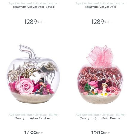
Aynı Gün Teslimat / Ücretsiz Teslimat
Aynı Gün Teslimat / Ücretsiz Teslimat
Teraryum VosVos Aşkı-Beyaz
Teraryum VosVos Aşkı
1289
1289
,90 TL
,90 TL
GÖNDER
GÖNDER
Aynı Gün Teslimat / Ücretsiz Teslimat
Aynı Gün Teslimat / Ücretsiz Teslimat
Teraryum Aşkın Pembesi
Teraryum Şirin Evim Pembe
1499
1289
,90 TL
,90 TL