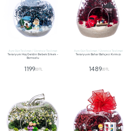
Aynı Gün Teslimat / Ücretsiz Teslimat
Aynı Gün Teslimat / Ücretsiz Teslimat
Teraryum Hoş Geldin Bebek Erkek -
Teraryuım Bahar Bahçesi Kırmızı
Bornozlu
1199
1489
,00 TL
,00 TL
GÖNDER
GÖNDER