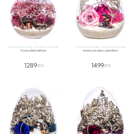
Aynı Gün Teslimat / Ücretsiz Teslimat
Aynı Gün Teslimat / Ücretsiz Teslimat
huzur dolu bahçe
teraryum aşkın pembesi
1289
1499
,90 TL
,90 TL
GÖNDER
GÖNDER