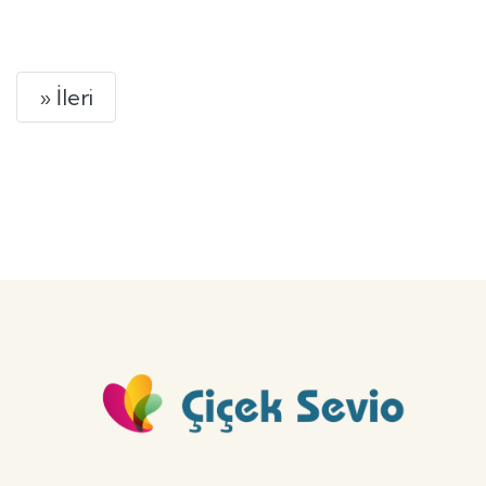
GÖNDER
Next
» İleri