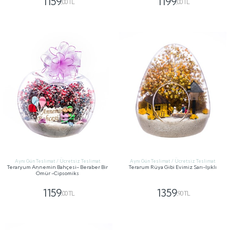
1159
1199
,00 TL
,00 TL
GÖNDER
GÖNDER
Aynı Gün Teslimat / Ücretsiz Teslimat
Aynı Gün Teslimat / Ücretsiz Teslimat
Teraryum Annemin Bahçesi- Beraber Bir
Terarum Rüya Gibi Evimiz Sarı-Işıklı
Ömür -Cipsomiks
1159
1359
,00 TL
,90 TL
GÖNDER
GÖNDER