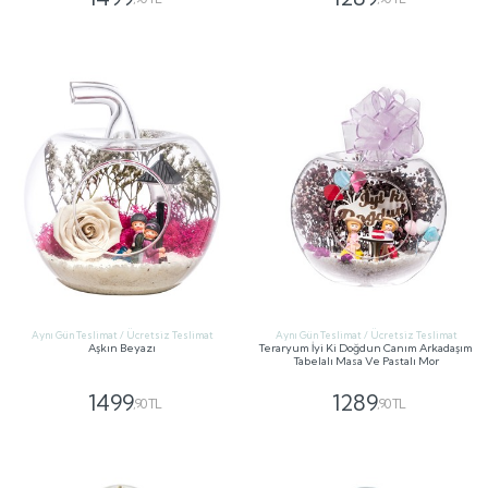
GÖNDER
GÖNDER
Aynı Gün Teslimat / Ücretsiz Teslimat
Aynı Gün Teslimat / Ücretsiz Teslimat
Aşkın Beyazı
Teraryum İyi Ki Doğdun Canım Arkadaşım
Tabelalı Masa Ve Pastalı Mor
1499
1289
,90 TL
,90 TL
GÖNDER
GÖNDER