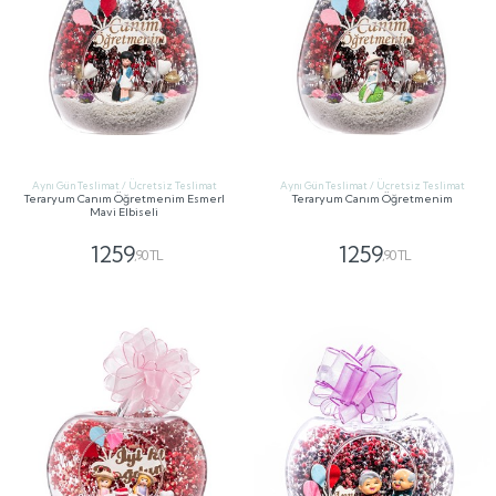
Aynı Gün Teslimat / Ücretsiz Teslimat
Aynı Gün Teslimat / Ücretsiz Teslimat
Teraryum Canım Öğretmenim Esmerl
Teraryum Canım Öğretmenim
Mavi Elbiseli
1259
1259
,90 TL
,90 TL
GÖNDER
GÖNDER