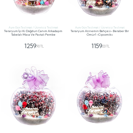
Aynı Gün Teslimat / Ücretsiz Teslimat
Aynı Gün Teslimat / Ücretsiz Teslimat
Teraryum İyi Ki Doğdun Canım Arkadaşım
Teraryum Annemin Bahçesi- Beraber Bir
Tabelalı Masa Ve Pastalı Pembe
Ömür1 -Cipsomiks
1259
1159
,90 TL
,00 TL
GÖNDER
GÖNDER