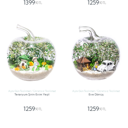
1399
1259
,90 TL
,90 TL
GÖNDER
GÖNDER
Aynı Gün Teslimat / Ücretsiz Teslimat
Aynı Gün Teslimat / Ücretsiz Teslimat
Teraryum Şirin Evim Yeşil
Eve Dönüş
1259
1259
,90 TL
,90 TL
GÖNDER
GÖNDER