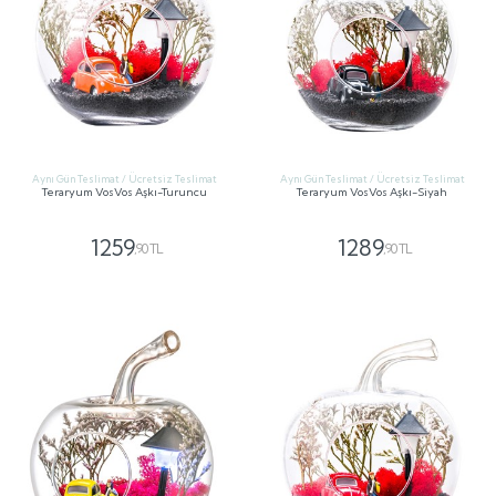
Aynı Gün Teslimat / Ücretsiz Teslimat
Aynı Gün Teslimat / Ücretsiz Teslimat
Teraryum VosVos Aşkı-Turuncu
Teraryum VosVos Aşkı-Siyah
1259
1289
,90 TL
,90 TL
GÖNDER
GÖNDER