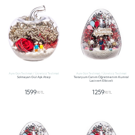
Aynı Gün Teslimat / Ücretsiz Teslimat
Aynı Gün Teslimat / Ücretsiz Teslimat
Solmayan Gül Aşk Ateşi
Teraryum Canım Öğretmenim Kumral
Lacivert Elbiseli
1599
1259
,90 TL
,90 TL
GÖNDER
GÖNDER