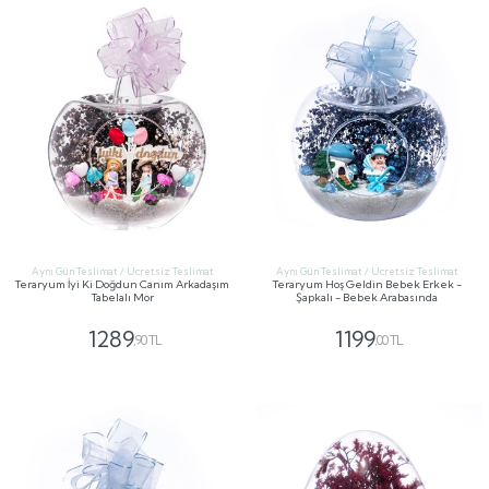
Aynı Gün Teslimat / Ücretsiz Teslimat
Aynı Gün Teslimat / Ücretsiz Teslimat
Teraryum İyi Ki Doğdun Canım Arkadaşım
Teraryum Hoş Geldin Bebek Erkek -
Tabelalı Mor
Şapkalı - Bebek Arabasında
1289
1199
,90 TL
,00 TL
GÖNDER
GÖNDER