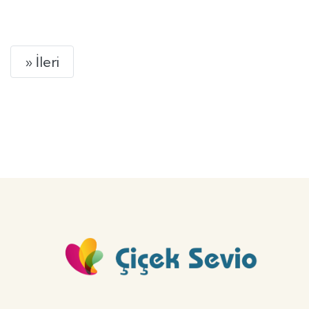
GÖNDER
Next
» İleri