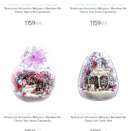
Aynı Gün Teslimat / Ücretsiz Teslimat
Aynı Gün Teslimat / Ücretsiz Teslimat
Teraryum Annemin Bahçesi- Beraber Bir
Teraryum Annemin Bahçesi- Beraber Bir
Ömür Yaşlı Çift Cipsomiks
Ömür Sırt Sırta-Cipsomiks
1159
1159
,00 TL
,00 TL
GÖNDER
GÖNDER
Aynı Gün Teslimat / Ücretsiz Teslimat
Aynı Gün Teslimat / Ücretsiz Teslimat
Teraryum Annemin Bahçesi- Beraber Bir
Teraryum Annemin Bahçesi Beraber Bir
Ömür Yan Yana-Cipsomiks
Ömür Sırt Sırta-Mor