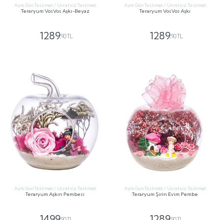
Aynı Gün Teslimat / Ücretsiz Teslimat
Aynı Gün Teslimat / Ücretsiz Teslimat
Teraryum VosVos Aşkı-Beyaz
Teraryum VosVos Aşkı
1289
1289
,90 TL
,90 TL
GÖNDER
GÖNDER
Aynı Gün Teslimat / Ücretsiz Teslimat
Aynı Gün Teslimat / Ücretsiz Teslimat
Teraryum Aşkın Pembesi
Teraryum Şirin Evim Pembe
1499
1289
,90 TL
,90 TL