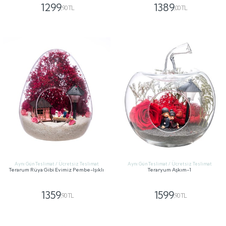
1299
1389
,90 TL
,00 TL
GÖNDER
GÖNDER
Aynı Gün Teslimat / Ücretsiz Teslimat
Aynı Gün Teslimat / Ücretsiz Teslimat
Terarum Rüya Gibi Evimiz Pembe-Işıklı
Teraryum Aşkım-1
1359
1599
,90 TL
,90 TL
GÖNDER
GÖNDER