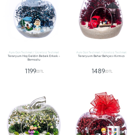
Aynı Gün Teslimat / Ücretsiz Teslimat
Aynı Gün Teslimat / Ücretsiz Teslimat
Teraryum Hoş Geldin Bebek Erkek -
Teraryuım Bahar Bahçesi Kırmızı
Bornozlu
1199
1489
,00 TL
,00 TL
GÖNDER
GÖNDER