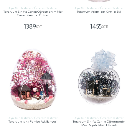
Aynı Gün Teslimat / Ücretsiz Teslimat
Aynı Gün Teslimat / Ücretsiz Teslimat
Teraryum Sınıfta Canım Öğretmenim Mor
Teraryum Aşkımızın Kırmızı Evi
Esmer Karamel Elbiseli
1389
1455
,00 TL
,00 TL
GÖNDER
GÖNDER
Aynı Gün Teslimat / Ücretsiz Teslimat
Aynı Gün Teslimat / Ücretsiz Teslimat
Teraryum Işıklı Pembe Aşk Bahçesi
Teraryum Sınıfta Canım Öğretmenim
Mavi Siyah Takım Elbiseli