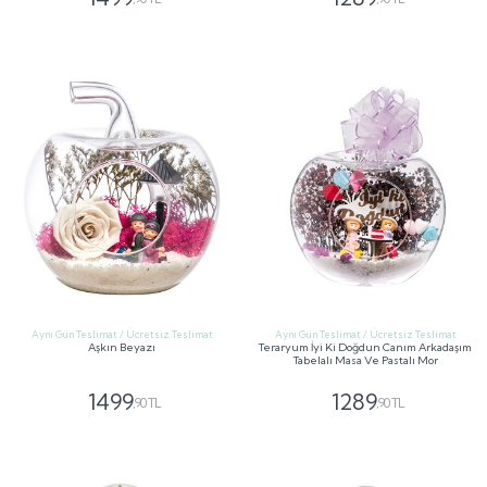
GÖNDER
GÖNDER
Aynı Gün Teslimat / Ücretsiz Teslimat
Aynı Gün Teslimat / Ücretsiz Teslimat
Aşkın Beyazı
Teraryum İyi Ki Doğdun Canım Arkadaşım
Tabelalı Masa Ve Pastalı Mor
1499
1289
,90 TL
,90 TL
GÖNDER
GÖNDER