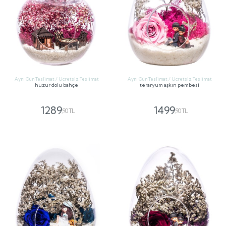
Aynı Gün Teslimat / Ücretsiz Teslimat
Aynı Gün Teslimat / Ücretsiz Teslimat
huzur dolu bahçe
teraryum aşkın pembesi
1289
1499
,90 TL
,90 TL
GÖNDER
GÖNDER