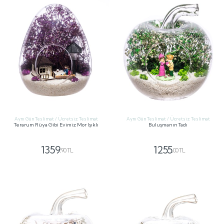
Aynı Gün Teslimat / Ücretsiz Teslimat
Aynı Gün Teslimat / Ücretsiz Teslimat
Terarum Rüya Gibi Evimiz Mor Işıklı
Buluşmanın Tadı
1359
1255
,90 TL
,00 TL
GÖNDER
GÖNDER