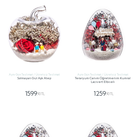
Aynı Gün Teslimat / Ücretsiz Teslimat
Aynı Gün Teslimat / Ücretsiz Teslimat
Solmayan Gül Aşk Ateşi
Teraryum Canım Öğretmenim Kumral
Lacivert Elbiseli
1599
1259
,90 TL
,90 TL
GÖNDER
GÖNDER