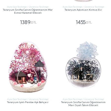
Aynı Gün Teslimat / Ücretsiz Teslimat
Aynı Gün Teslimat / Ücretsiz Teslimat
Teraryum Sınıfta Canım Öğretmenim Mor
Teraryum Aşkımızın Kırmızı Evi
Esmer Karamel Elbiseli
1389
1455
,00 TL
,00 TL
GÖNDER
GÖNDER
Aynı Gün Teslimat / Ücretsiz Teslimat
Aynı Gün Teslimat / Ücretsiz Teslimat
Teraryum Işıklı Pembe Aşk Bahçesi
Teraryum Sınıfta Canım Öğretmenim
Mavi Siyah Takım Elbiseli