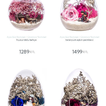
Aynı Gün Teslimat / Ücretsiz Teslimat
Aynı Gün Teslimat / Ücretsiz Teslimat
huzur dolu bahçe
teraryum aşkın pembesi
1289
1499
,90 TL
,90 TL
GÖNDER
GÖNDER