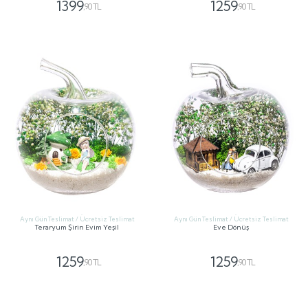
1399
1259
,90 TL
,90 TL
GÖNDER
GÖNDER
Aynı Gün Teslimat / Ücretsiz Teslimat
Aynı Gün Teslimat / Ücretsiz Teslimat
Teraryum Şirin Evim Yeşil
Eve Dönüş
1259
1259
,90 TL
,90 TL
GÖNDER
GÖNDER