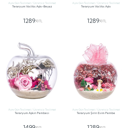
Aynı Gün Teslimat / Ücretsiz Teslimat
Aynı Gün Teslimat / Ücretsiz Teslimat
Teraryum VosVos Aşkı-Beyaz
Teraryum VosVos Aşkı
1289
1289
,90 TL
,90 TL
GÖNDER
GÖNDER
Aynı Gün Teslimat / Ücretsiz Teslimat
Aynı Gün Teslimat / Ücretsiz Teslimat
Teraryum Aşkın Pembesi
Teraryum Şirin Evim Pembe
1499
1289
,90 TL
,90 TL