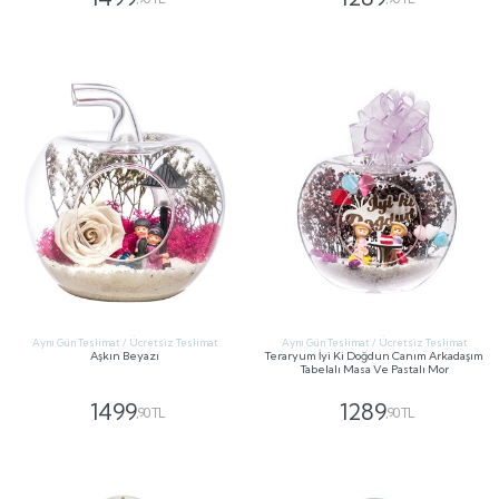
GÖNDER
GÖNDER
Aynı Gün Teslimat / Ücretsiz Teslimat
Aynı Gün Teslimat / Ücretsiz Teslimat
Aşkın Beyazı
Teraryum İyi Ki Doğdun Canım Arkadaşım
Tabelalı Masa Ve Pastalı Mor
1499
1289
,90 TL
,90 TL
GÖNDER
GÖNDER