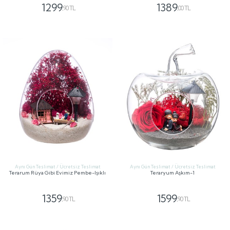
1299
1389
,90 TL
,00 TL
GÖNDER
GÖNDER
Aynı Gün Teslimat / Ücretsiz Teslimat
Aynı Gün Teslimat / Ücretsiz Teslimat
Terarum Rüya Gibi Evimiz Pembe-Işıklı
Teraryum Aşkım-1
1359
1599
,90 TL
,90 TL
GÖNDER
GÖNDER