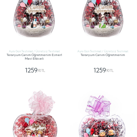
Aynı Gün Teslimat / Ücretsiz Teslimat
Aynı Gün Teslimat / Ücretsiz Teslimat
Teraryum Canım Öğretmenim Esmerl
Teraryum Canım Öğretmenim
Mavi Elbiseli
1259
1259
,90 TL
,90 TL
GÖNDER
GÖNDER