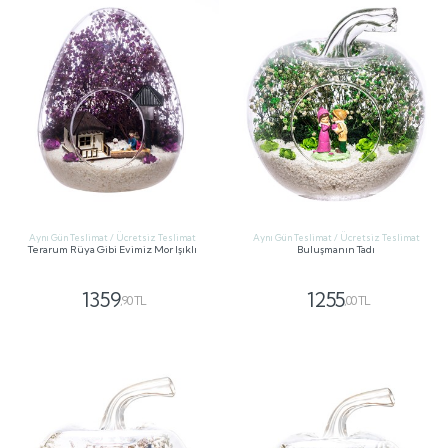
Aynı Gün Teslimat / Ücretsiz Teslimat
Aynı Gün Teslimat / Ücretsiz Teslimat
Terarum Rüya Gibi Evimiz Mor Işıklı
Buluşmanın Tadı
1359
1255
,90 TL
,00 TL
GÖNDER
GÖNDER