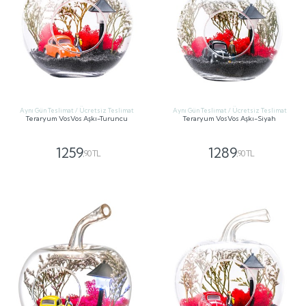
Aynı Gün Teslimat / Ücretsiz Teslimat
Aynı Gün Teslimat / Ücretsiz Teslimat
Teraryum VosVos Aşkı-Turuncu
Teraryum VosVos Aşkı-Siyah
1259
1289
,90 TL
,90 TL
GÖNDER
GÖNDER