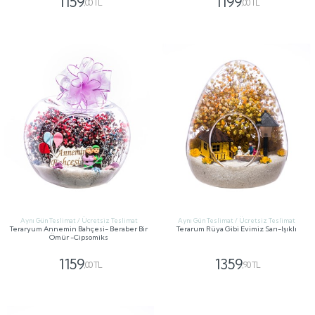
1159
1199
,00 TL
,00 TL
GÖNDER
GÖNDER
Aynı Gün Teslimat / Ücretsiz Teslimat
Aynı Gün Teslimat / Ücretsiz Teslimat
Teraryum Annemin Bahçesi- Beraber Bir
Terarum Rüya Gibi Evimiz Sarı-Işıklı
Ömür -Cipsomiks
1159
1359
,00 TL
,90 TL
GÖNDER
GÖNDER