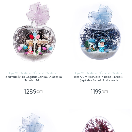
Aynı Gün Teslimat / Ücretsiz Teslimat
Aynı Gün Teslimat / Ücretsiz Teslimat
Teraryum İyi Ki Doğdun Canım Arkadaşım
Teraryum Hoş Geldin Bebek Erkek -
Tabelalı Mor
Şapkalı - Bebek Arabasında
1289
1199
,90 TL
,00 TL
GÖNDER
GÖNDER