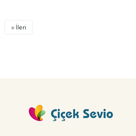
GÖNDER
Next
» İleri