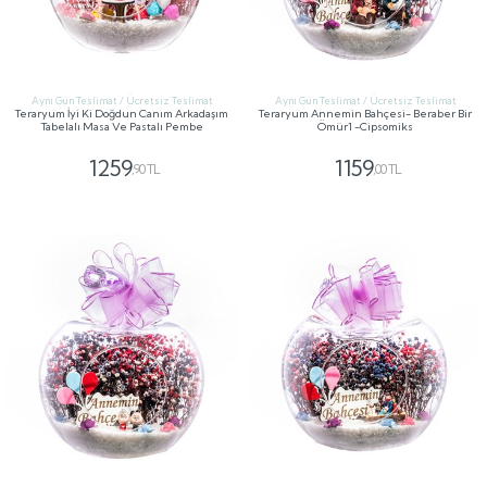
Aynı Gün Teslimat / Ücretsiz Teslimat
Aynı Gün Teslimat / Ücretsiz Teslimat
Teraryum İyi Ki Doğdun Canım Arkadaşım
Teraryum Annemin Bahçesi- Beraber Bir
Tabelalı Masa Ve Pastalı Pembe
Ömür1 -Cipsomiks
1259
1159
,90 TL
,00 TL
GÖNDER
GÖNDER