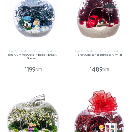
Aynı Gün Teslimat / Ücretsiz Teslimat
Aynı Gün Teslimat / Ücretsiz Teslimat
Teraryum Hoş Geldin Bebek Erkek -
Teraryuım Bahar Bahçesi Kırmızı
Bornozlu
1199
1489
,00 TL
,00 TL
GÖNDER
GÖNDER