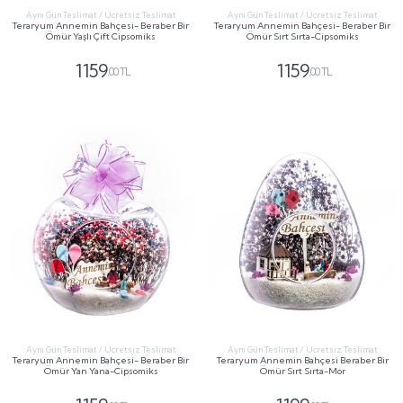
Aynı Gün Teslimat / Ücretsiz Teslimat
Aynı Gün Teslimat / Ücretsiz Teslimat
Teraryum Annemin Bahçesi- Beraber Bir
Teraryum Annemin Bahçesi- Beraber Bir
Ömür Yaşlı Çift Cipsomiks
Ömür Sırt Sırta-Cipsomiks
1159
1159
,00 TL
,00 TL
GÖNDER
GÖNDER
Aynı Gün Teslimat / Ücretsiz Teslimat
Aynı Gün Teslimat / Ücretsiz Teslimat
Teraryum Annemin Bahçesi- Beraber Bir
Teraryum Annemin Bahçesi Beraber Bir
Ömür Yan Yana-Cipsomiks
Ömür Sırt Sırta-Mor