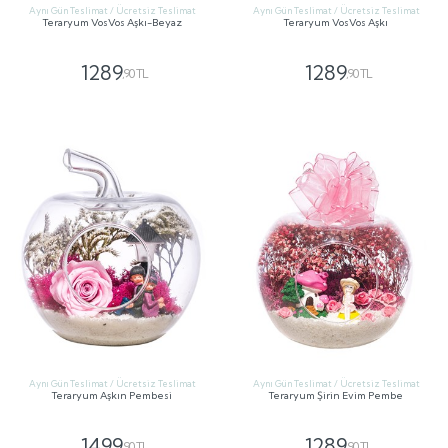
Aynı Gün Teslimat / Ücretsiz Teslimat
Aynı Gün Teslimat / Ücretsiz Teslimat
Teraryum VosVos Aşkı-Beyaz
Teraryum VosVos Aşkı
1289
1289
,90 TL
,90 TL
GÖNDER
GÖNDER
Aynı Gün Teslimat / Ücretsiz Teslimat
Aynı Gün Teslimat / Ücretsiz Teslimat
Teraryum Aşkın Pembesi
Teraryum Şirin Evim Pembe
1499
1289
,90 TL
,90 TL