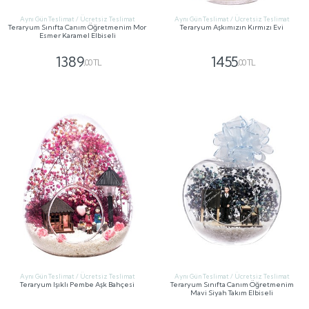
Aynı Gün Teslimat / Ücretsiz Teslimat
Aynı Gün Teslimat / Ücretsiz Teslimat
Teraryum Sınıfta Canım Öğretmenim Mor
Teraryum Aşkımızın Kırmızı Evi
Esmer Karamel Elbiseli
1389
1455
,00 TL
,00 TL
GÖNDER
GÖNDER
Aynı Gün Teslimat / Ücretsiz Teslimat
Aynı Gün Teslimat / Ücretsiz Teslimat
Teraryum Işıklı Pembe Aşk Bahçesi
Teraryum Sınıfta Canım Öğretmenim
Mavi Siyah Takım Elbiseli