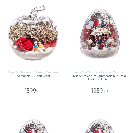
Aynı Gün Teslimat / Ücretsiz Teslimat
Aynı Gün Teslimat / Ücretsiz Teslimat
Solmayan Gül Aşk Ateşi
Teraryum Canım Öğretmenim Kumral
Lacivert Elbiseli
1599
1259
,90 TL
,90 TL
GÖNDER
GÖNDER