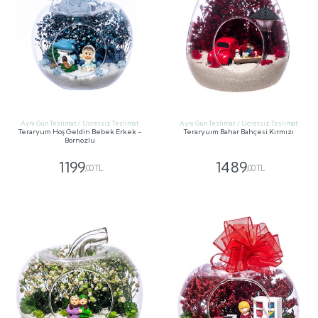
Aynı Gün Teslimat / Ücretsiz Teslimat
Aynı Gün Teslimat / Ücretsiz Teslimat
Teraryum Hoş Geldin Bebek Erkek -
Teraryuım Bahar Bahçesi Kırmızı
Bornozlu
1199
1489
,00 TL
,00 TL
GÖNDER
GÖNDER