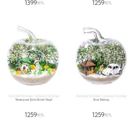
1399
1259
,90 TL
,90 TL
GÖNDER
GÖNDER
Aynı Gün Teslimat / Ücretsiz Teslimat
Aynı Gün Teslimat / Ücretsiz Teslimat
Teraryum Şirin Evim Yeşil
Eve Dönüş
1259
1259
,90 TL
,90 TL
GÖNDER
GÖNDER