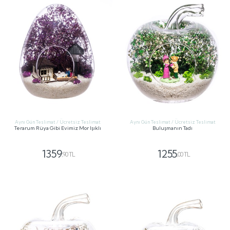
Aynı Gün Teslimat / Ücretsiz Teslimat
Aynı Gün Teslimat / Ücretsiz Teslimat
Terarum Rüya Gibi Evimiz Mor Işıklı
Buluşmanın Tadı
1359
1255
,90 TL
,00 TL
GÖNDER
GÖNDER