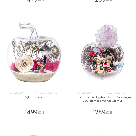
GÖNDER
GÖNDER
Aynı Gün Teslimat / Ücretsiz Teslimat
Aynı Gün Teslimat / Ücretsiz Teslimat
Aşkın Beyazı
Teraryum İyi Ki Doğdun Canım Arkadaşım
Tabelalı Masa Ve Pastalı Mor
1499
1289
,90 TL
,90 TL
GÖNDER
GÖNDER