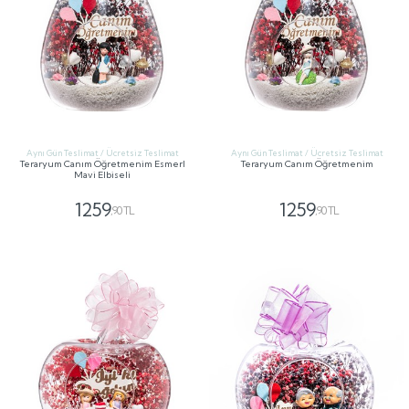
Aynı Gün Teslimat / Ücretsiz Teslimat
Aynı Gün Teslimat / Ücretsiz Teslimat
Teraryum Canım Öğretmenim Esmerl
Teraryum Canım Öğretmenim
Mavi Elbiseli
1259
1259
,90 TL
,90 TL
GÖNDER
GÖNDER