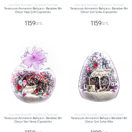
Aynı Gün Teslimat / Ücretsiz Teslimat
Aynı Gün Teslimat / Ücretsiz Teslimat
Teraryum Annemin Bahçesi- Beraber Bir
Teraryum Annemin Bahçesi- Beraber Bir
Ömür Yaşlı Çift Cipsomiks
Ömür Sırt Sırta-Cipsomiks
1159
1159
,00 TL
,00 TL
GÖNDER
GÖNDER
Aynı Gün Teslimat / Ücretsiz Teslimat
Aynı Gün Teslimat / Ücretsiz Teslimat
Teraryum Annemin Bahçesi- Beraber Bir
Teraryum Annemin Bahçesi Beraber Bir
Ömür Yan Yana-Cipsomiks
Ömür Sırt Sırta-Mor