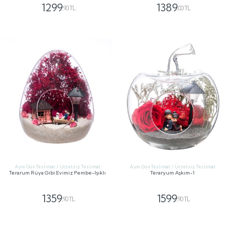
1299
1389
,90 TL
,00 TL
GÖNDER
GÖNDER
Aynı Gün Teslimat / Ücretsiz Teslimat
Aynı Gün Teslimat / Ücretsiz Teslimat
Terarum Rüya Gibi Evimiz Pembe-Işıklı
Teraryum Aşkım-1
1359
1599
,90 TL
,90 TL
GÖNDER
GÖNDER