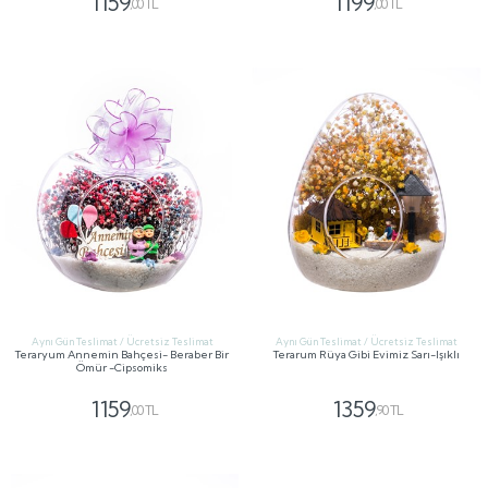
1159
1199
,00 TL
,00 TL
GÖNDER
GÖNDER
Aynı Gün Teslimat / Ücretsiz Teslimat
Aynı Gün Teslimat / Ücretsiz Teslimat
Teraryum Annemin Bahçesi- Beraber Bir
Terarum Rüya Gibi Evimiz Sarı-Işıklı
Ömür -Cipsomiks
1159
1359
,00 TL
,90 TL
GÖNDER
GÖNDER