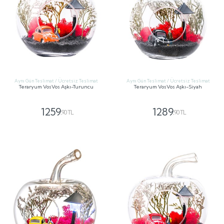
Aynı Gün Teslimat / Ücretsiz Teslimat
Aynı Gün Teslimat / Ücretsiz Teslimat
Teraryum VosVos Aşkı-Turuncu
Teraryum VosVos Aşkı-Siyah
1259
1289
,90 TL
,90 TL
GÖNDER
GÖNDER