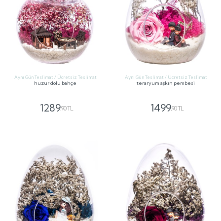
Aynı Gün Teslimat / Ücretsiz Teslimat
Aynı Gün Teslimat / Ücretsiz Teslimat
huzur dolu bahçe
teraryum aşkın pembesi
1289
1499
,90 TL
,90 TL
GÖNDER
GÖNDER