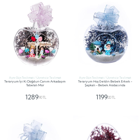
Aynı Gün Teslimat / Ücretsiz Teslimat
Aynı Gün Teslimat / Ücretsiz Teslimat
Teraryum İyi Ki Doğdun Canım Arkadaşım
Teraryum Hoş Geldin Bebek Erkek -
Tabelalı Mor
Şapkalı - Bebek Arabasında
1289
1199
,90 TL
,00 TL
GÖNDER
GÖNDER