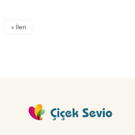
GÖNDER
Next
» İleri