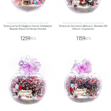
Aynı Gün Teslimat / Ücretsiz Teslimat
Aynı Gün Teslimat / Ücretsiz Teslimat
Teraryum İyi Ki Doğdun Canım Arkadaşım
Teraryum Annemin Bahçesi- Beraber Bir
Tabelalı Masa Ve Pastalı Pembe
Ömür1 -Cipsomiks
1259
1159
,90 TL
,00 TL
GÖNDER
GÖNDER