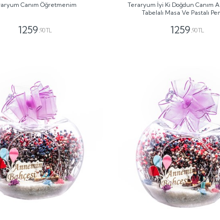
raryum Canım Öğretmenim
Teraryum İyi Ki Doğdun Canım 
Tabelalı Masa Ve Pastalı P
1259
1259
,90 TL
,90 TL
GÖNDER
GÖNDER