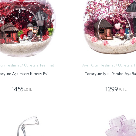
ün Teslimat / Ücretsiz Teslimat
Aynı Gün Teslimat / Ücretsiz T
aryum Aşkımızın Kırmızı Evi
Teraryum Işıklı Pembe Aşk B
1455
1299
,00 TL
,90 TL
GÖNDER
GÖNDER