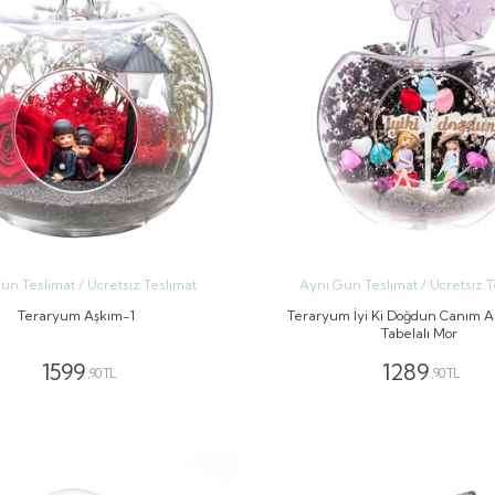
ün Teslimat / Ücretsiz Teslimat
Aynı Gün Teslimat / Ücretsiz T
Teraryum Aşkım-1
Teraryum İyi Ki Doğdun Canım 
Tabelalı Mor
1599
1289
,90 TL
,90 TL
GÖNDER
GÖNDER