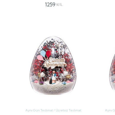
1259
,90 TL
GÖNDER
Aynı Gün Teslimat / Ücretsiz Teslimat
Aynı G