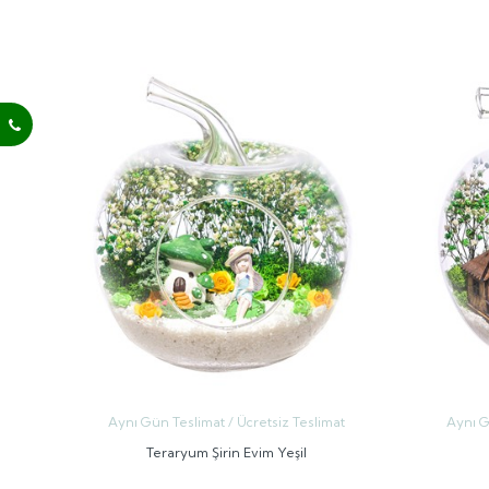
GÖNDER
Aynı Gün Teslimat / Ücretsiz Teslimat
Aynı G
Teraryum Şirin Evim Yeşil