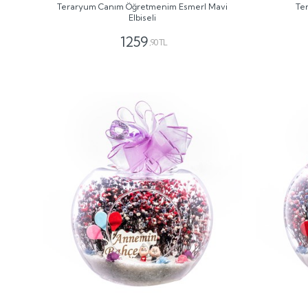
Teraryum Canım Öğretmenim Esmerl Mavi
Te
Elbiseli
1259
,90 TL
GÖNDER