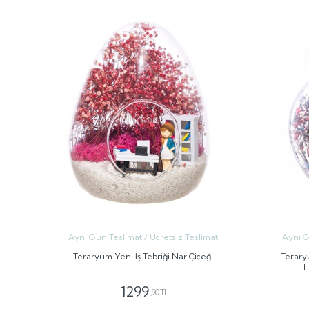
Aynı Gün Teslimat / Ücretsiz Teslimat
Aynı G
Teraryum Yeni İş Tebriği Nar Çiçeği
Terary
L
1299
,90 TL