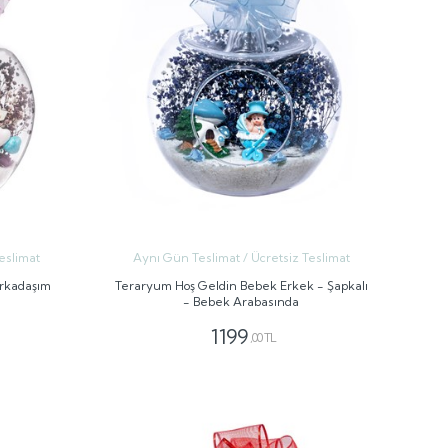
eslimat
Aynı Gün Teslimat / Ücretsiz Teslimat
Arkadaşım
Teraryum Hoş Geldin Bebek Erkek - Şapkalı
- Bebek Arabasında
1199
,00 TL
GÖNDER