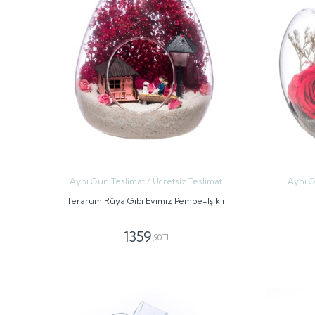
Aynı Gün Teslimat / Ücretsiz Teslimat
Aynı G
Terarum Rüya Gibi Evimiz Pembe-Işıklı
1359
,90 TL
GÖNDER