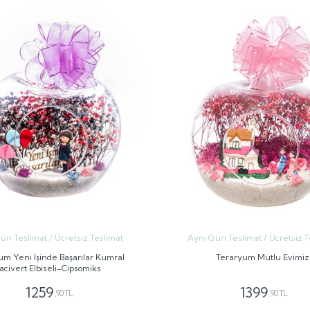
ün Teslimat / Ücretsiz Teslimat
Aynı Gün Teslimat / Ücretsiz T
um Yeni İşinde Başarılar Kumral
Teraryum Mutlu Evimiz
acivert Elbiseli-Cipsomiks
1259
1399
,90 TL
,90 TL