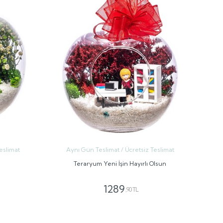
eslimat
Aynı Gün Teslimat / Ücretsiz Teslimat
Teraryum Yeni İşin Hayırlı Olsun
1289
,90 TL
GÖNDER