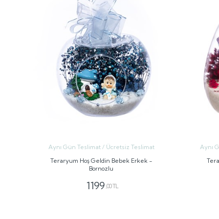
Aynı Gün Teslimat / Ücretsiz Teslimat
Aynı G
Teraryum Hoş Geldin Bebek Erkek -
Tera
Bornozlu
1199
,00 TL
GÖNDER