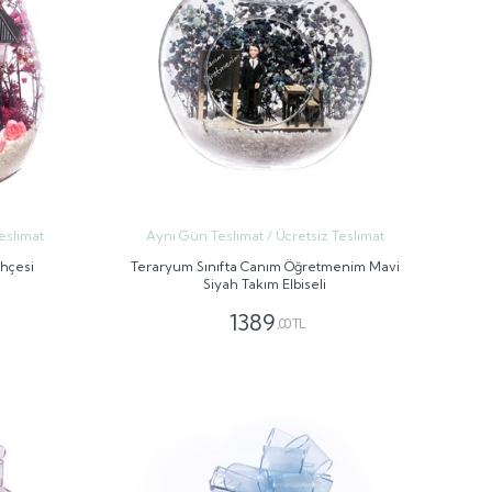
eslimat
Aynı Gün Teslimat / Ücretsiz Teslimat
ahçesi
Teraryum Sınıfta Canım Öğretmenim Mavi
Siyah Takım Elbiseli
1389
,00 TL
GÖNDER