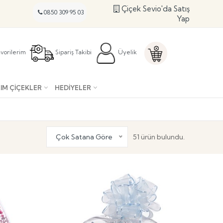
Çiçek Sevio'da Satış
0850 309 95 03
Yap
vorilerim
Sipariş Takibi
Üyelik
IM ÇIÇEKLER
HEDIYELER
Çok Satana Göre
51 ürün bulundu.