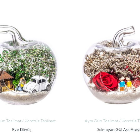
GÖNDER
GÖNDER
ün Teslimat / Ücretsiz Teslimat
Aynı Gün Teslimat / Ücretsiz T
Eve Dönüş
Solmayan Gül Aşk Ateşi