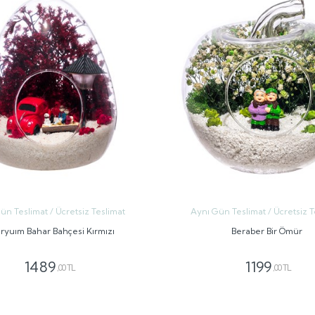
ün Teslimat / Ücretsiz Teslimat
Aynı Gün Teslimat / Ücretsiz T
ryuım Bahar Bahçesi Kırmızı
Beraber Bir Ömür
1489
1199
,00 TL
,00 TL
GÖNDER
GÖNDER