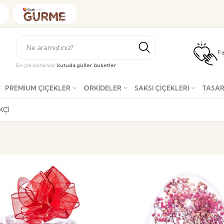
Fa
En çok arananlar:
kutuda güller
,
buketler
PREMIUM ÇIÇEKLER
ORKIDELER
SAKSI ÇIÇEKLERI
TASAR
KÇI