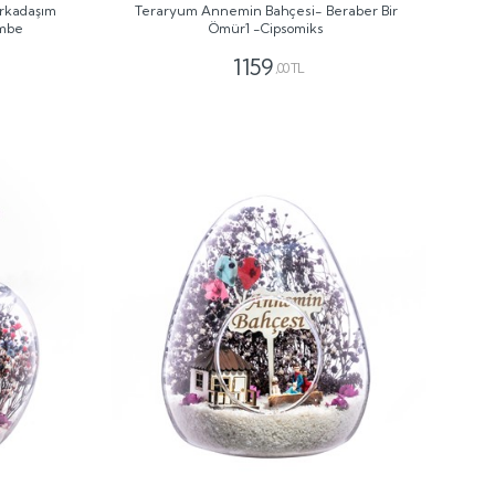
Arkadaşım
Teraryum Annemin Bahçesi- Beraber Bir
embe
Ömür1 -Cipsomiks
1159
,00 TL
GÖNDER