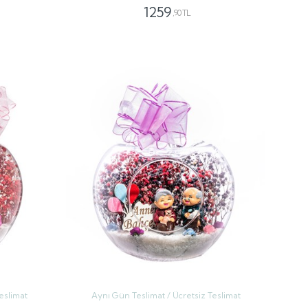
1259
,90 TL
GÖNDER
eslimat
Aynı Gün Teslimat / Ücretsiz Teslimat