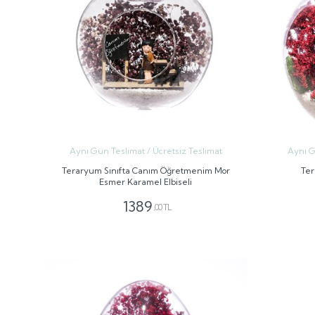
Aynı Gün Teslimat / Ücretsiz Teslimat
Aynı G
Teraryum Sınıfta Canım Öğretmenim Mor
Ter
Esmer Karamel Elbiseli
1389
,00 TL
GÖNDER