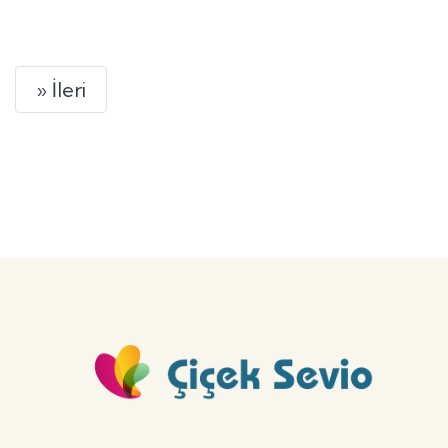
GÖNDER
Next
» İleri