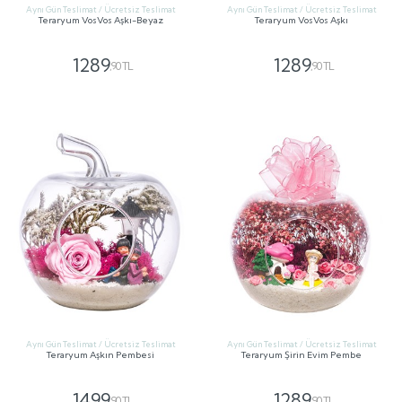
Aynı Gün Teslimat / Ücretsiz Teslimat
Aynı Gün Teslimat / Ücretsiz Teslimat
Teraryum VosVos Aşkı-Beyaz
Teraryum VosVos Aşkı
1289
1289
,90 TL
,90 TL
GÖNDER
GÖNDER
Aynı Gün Teslimat / Ücretsiz Teslimat
Aynı Gün Teslimat / Ücretsiz Teslimat
Teraryum Aşkın Pembesi
Teraryum Şirin Evim Pembe
1499
1289
,90 TL
,90 TL