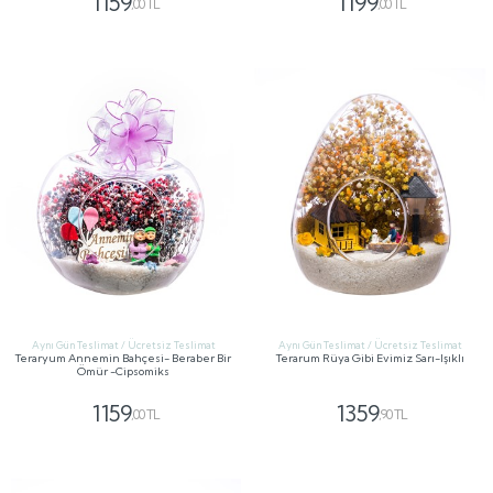
1159
1199
,00 TL
,00 TL
GÖNDER
GÖNDER
Aynı Gün Teslimat / Ücretsiz Teslimat
Aynı Gün Teslimat / Ücretsiz Teslimat
Teraryum Annemin Bahçesi- Beraber Bir
Terarum Rüya Gibi Evimiz Sarı-Işıklı
Ömür -Cipsomiks
1159
1359
,00 TL
,90 TL
GÖNDER
GÖNDER