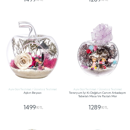
GÖNDER
GÖNDER
Aynı Gün Teslimat / Ücretsiz Teslimat
Aynı Gün Teslimat / Ücretsiz Teslimat
Aşkın Beyazı
Teraryum İyi Ki Doğdun Canım Arkadaşım
Tabelalı Masa Ve Pastalı Mor
1499
1289
,90 TL
,90 TL
GÖNDER
GÖNDER