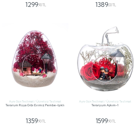
1299
1389
,90 TL
,00 TL
GÖNDER
GÖNDER
Aynı Gün Teslimat / Ücretsiz Teslimat
Aynı Gün Teslimat / Ücretsiz Teslimat
Terarum Rüya Gibi Evimiz Pembe-Işıklı
Teraryum Aşkım-1
1359
1599
,90 TL
,90 TL
GÖNDER
GÖNDER