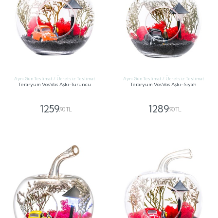
Aynı Gün Teslimat / Ücretsiz Teslimat
Aynı Gün Teslimat / Ücretsiz Teslimat
Teraryum VosVos Aşkı-Turuncu
Teraryum VosVos Aşkı-Siyah
1259
1289
,90 TL
,90 TL
GÖNDER
GÖNDER