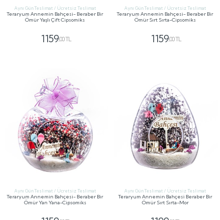
Aynı Gün Teslimat / Ücretsiz Teslimat
Aynı Gün Teslimat / Ücretsiz Teslimat
Teraryum Annemin Bahçesi- Beraber Bir
Teraryum Annemin Bahçesi- Beraber Bir
Ömür Yaşlı Çift Cipsomiks
Ömür Sırt Sırta-Cipsomiks
1159
1159
,00 TL
,00 TL
GÖNDER
GÖNDER
Aynı Gün Teslimat / Ücretsiz Teslimat
Aynı Gün Teslimat / Ücretsiz Teslimat
Teraryum Annemin Bahçesi- Beraber Bir
Teraryum Annemin Bahçesi Beraber Bir
Ömür Yan Yana-Cipsomiks
Ömür Sırt Sırta-Mor