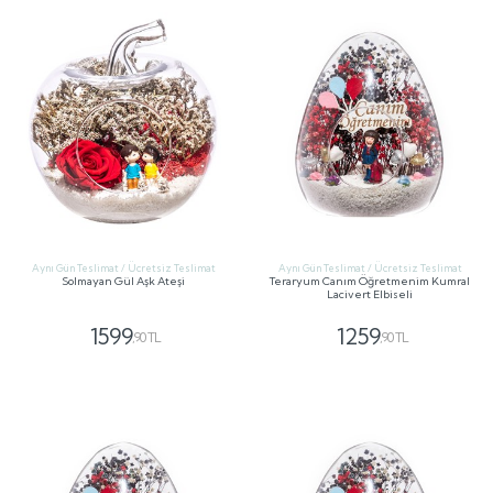
Aynı Gün Teslimat / Ücretsiz Teslimat
Aynı Gün Teslimat / Ücretsiz Teslimat
Solmayan Gül Aşk Ateşi
Teraryum Canım Öğretmenim Kumral
Lacivert Elbiseli
1599
1259
,90 TL
,90 TL
GÖNDER
GÖNDER