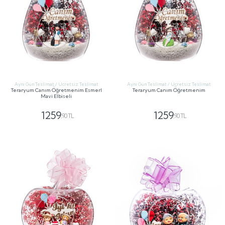
Aynı Gün Teslimat / Ücretsiz Teslimat
Aynı Gün Teslimat / Ücretsiz Teslimat
Teraryum Canım Öğretmenim Esmerl
Teraryum Canım Öğretmenim
Mavi Elbiseli
1259
1259
,90 TL
,90 TL
GÖNDER
GÖNDER