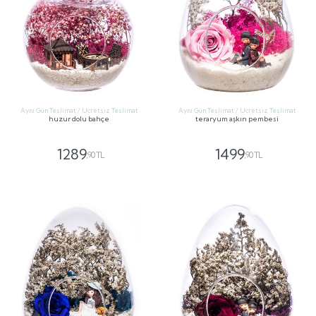
Aynı Gün Teslimat / Ücretsiz Teslimat
Aynı Gün Teslimat / Ücretsiz Teslimat
huzur dolu bahçe
teraryum aşkın pembesi
1289
1499
,90 TL
,90 TL
GÖNDER
GÖNDER