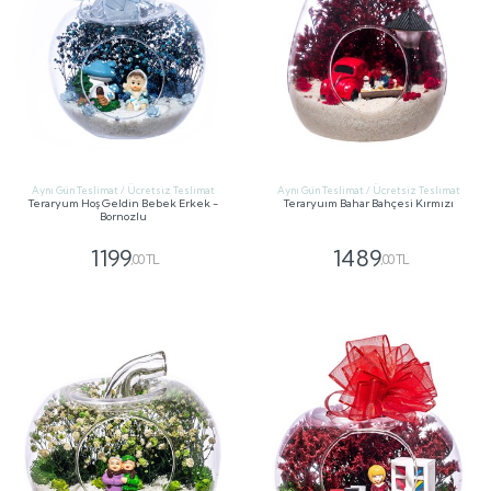
Aynı Gün Teslimat / Ücretsiz Teslimat
Aynı Gün Teslimat / Ücretsiz Teslimat
Teraryum Hoş Geldin Bebek Erkek -
Teraryuım Bahar Bahçesi Kırmızı
Bornozlu
1199
1489
,00 TL
,00 TL
GÖNDER
GÖNDER