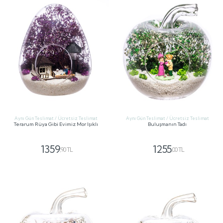
Aynı Gün Teslimat / Ücretsiz Teslimat
Aynı Gün Teslimat / Ücretsiz Teslimat
Terarum Rüya Gibi Evimiz Mor Işıklı
Buluşmanın Tadı
1359
1255
,90 TL
,00 TL
GÖNDER
GÖNDER