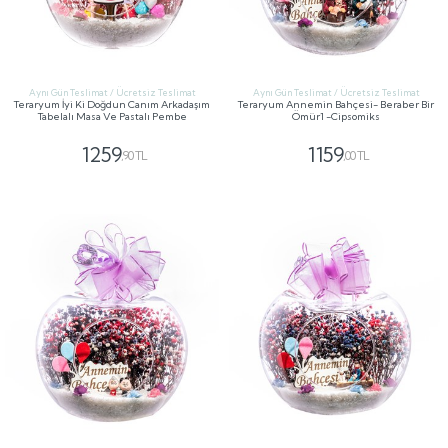
Aynı Gün Teslimat / Ücretsiz Teslimat
Aynı Gün Teslimat / Ücretsiz Teslimat
Teraryum İyi Ki Doğdun Canım Arkadaşım
Teraryum Annemin Bahçesi- Beraber Bir
Tabelalı Masa Ve Pastalı Pembe
Ömür1 -Cipsomiks
1259
1159
,90 TL
,00 TL
GÖNDER
GÖNDER