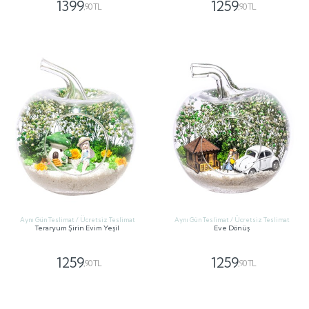
1399
1259
,90 TL
,90 TL
GÖNDER
GÖNDER
Aynı Gün Teslimat / Ücretsiz Teslimat
Aynı Gün Teslimat / Ücretsiz Teslimat
Teraryum Şirin Evim Yeşil
Eve Dönüş
1259
1259
,90 TL
,90 TL
GÖNDER
GÖNDER