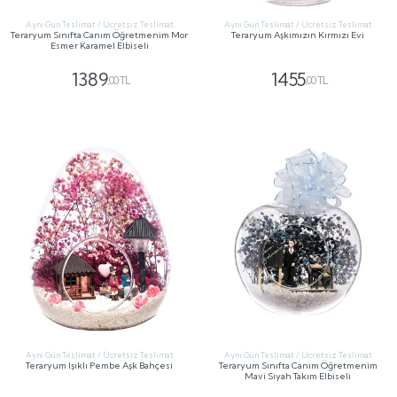
Aynı Gün Teslimat / Ücretsiz Teslimat
Aynı Gün Teslimat / Ücretsiz Teslimat
Teraryum Sınıfta Canım Öğretmenim Mor
Teraryum Aşkımızın Kırmızı Evi
Esmer Karamel Elbiseli
1389
1455
,00 TL
,00 TL
GÖNDER
GÖNDER
Aynı Gün Teslimat / Ücretsiz Teslimat
Aynı Gün Teslimat / Ücretsiz Teslimat
Teraryum Işıklı Pembe Aşk Bahçesi
Teraryum Sınıfta Canım Öğretmenim
Mavi Siyah Takım Elbiseli