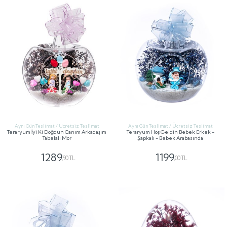
Aynı Gün Teslimat / Ücretsiz Teslimat
Aynı Gün Teslimat / Ücretsiz Teslimat
Teraryum İyi Ki Doğdun Canım Arkadaşım
Teraryum Hoş Geldin Bebek Erkek -
Tabelalı Mor
Şapkalı - Bebek Arabasında
1289
1199
,90 TL
,00 TL
GÖNDER
GÖNDER