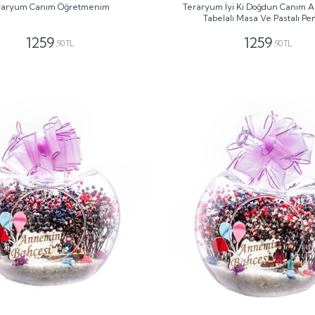
raryum Canım Öğretmenim
Teraryum İyi Ki Doğdun Canım 
Tabelalı Masa Ve Pastalı P
1259
1259
,90 TL
,90 TL
GÖNDER
GÖNDER