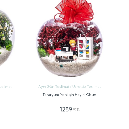
eslimat
Aynı Gün Teslimat / Ücretsiz Teslimat
Teraryum Yeni İşin Hayırlı Olsun
1289
,90 TL
GÖNDER