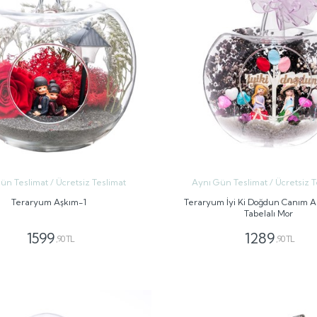
ün Teslimat / Ücretsiz Teslimat
Aynı Gün Teslimat / Ücretsiz T
Teraryum Aşkım-1
Teraryum İyi Ki Doğdun Canım 
Tabelalı Mor
1599
1289
,90 TL
,90 TL
GÖNDER
GÖNDER