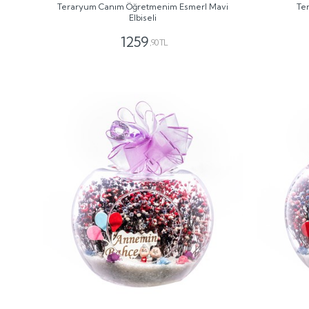
Teraryum Canım Öğretmenim Esmerl Mavi
Te
Elbiseli
1259
,90 TL
GÖNDER