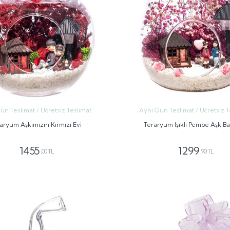
ün Teslimat / Ücretsiz Teslimat
Aynı Gün Teslimat / Ücretsiz T
aryum Aşkımızın Kırmızı Evi
Teraryum Işıklı Pembe Aşk B
1455
1299
,00 TL
,90 TL
GÖNDER
GÖNDER