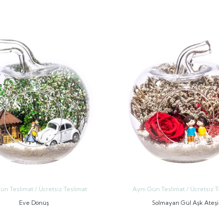
GÖNDER
GÖNDER
ün Teslimat / Ücretsiz Teslimat
Aynı Gün Teslimat / Ücretsiz T
Eve Dönüş
Solmayan Gül Aşk Ateşi