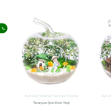
GÖNDER
Aynı Gün Teslimat / Ücretsiz Teslimat
Aynı G
Teraryum Şirin Evim Yeşil