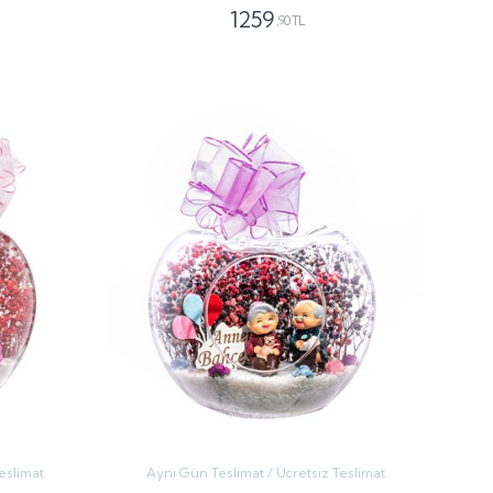
1259
,90 TL
GÖNDER
eslimat
Aynı Gün Teslimat / Ücretsiz Teslimat