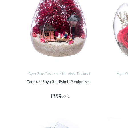
Aynı Gün Teslimat / Ücretsiz Teslimat
Aynı G
Terarum Rüya Gibi Evimiz Pembe-Işıklı
1359
,90 TL
GÖNDER