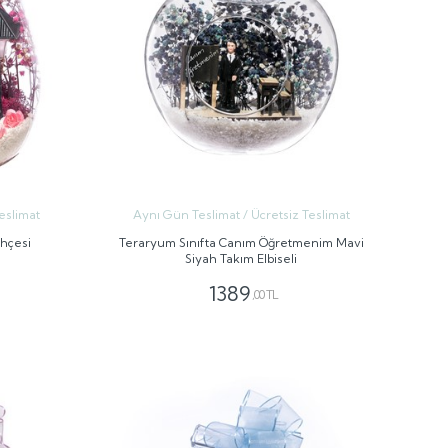
eslimat
Aynı Gün Teslimat / Ücretsiz Teslimat
ahçesi
Teraryum Sınıfta Canım Öğretmenim Mavi
Siyah Takım Elbiseli
1389
,00 TL
GÖNDER