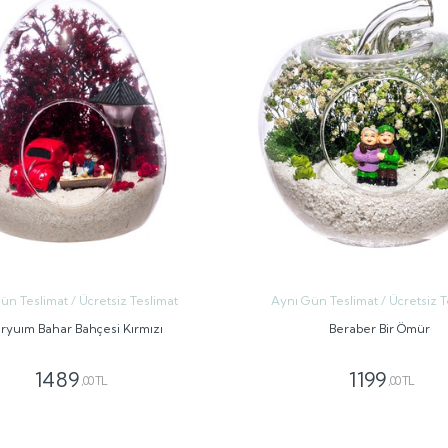
ün Teslimat / Ücretsiz Teslimat
Aynı Gün Teslimat / Ücretsiz T
ryuım Bahar Bahçesi Kırmızı
Beraber Bir Ömür
1489
1199
,00 TL
,00 TL
GÖNDER
GÖNDER