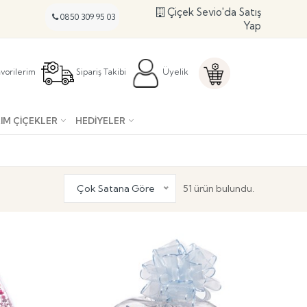
Çiçek Sevio'da Satış
0850 309 95 03
Yap
vorilerim
Sipariş Takibi
Üyelik
IM ÇIÇEKLER
HEDIYELER
Çok Satana Göre
51 ürün bulundu.