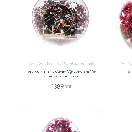
Aynı Gün Teslimat / Ücretsiz Teslimat
Aynı G
Teraryum Sınıfta Canım Öğretmenim Mor
Ter
Esmer Karamel Elbiseli
1389
,00 TL
GÖNDER