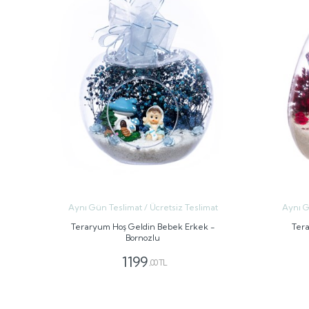
Aynı Gün Teslimat / Ücretsiz Teslimat
Aynı G
Teraryum Hoş Geldin Bebek Erkek -
Tera
Bornozlu
1199
,00 TL
GÖNDER