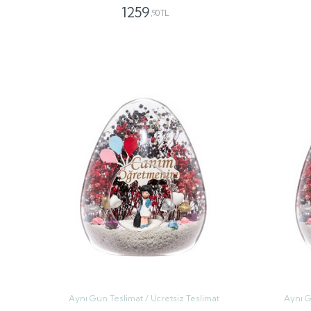
1259
,90 TL
GÖNDER
Aynı Gün Teslimat / Ücretsiz Teslimat
Aynı G