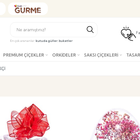
Fa
En çok arananlar:
kutuda güller
,
buketler
PREMIUM ÇIÇEKLER
ORKIDELER
SAKSI ÇIÇEKLERI
TASAR
KÇI