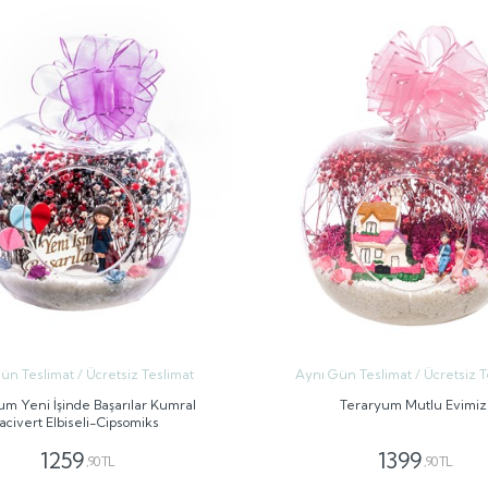
ün Teslimat / Ücretsiz Teslimat
Aynı Gün Teslimat / Ücretsiz T
um Yeni İşinde Başarılar Kumral
Teraryum Mutlu Evimiz
acivert Elbiseli-Cipsomiks
1259
1399
,90 TL
,90 TL