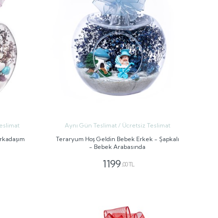
eslimat
Aynı Gün Teslimat / Ücretsiz Teslimat
Arkadaşım
Teraryum Hoş Geldin Bebek Erkek - Şapkalı
- Bebek Arabasında
1199
,00 TL
GÖNDER