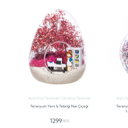
Aynı Gün Teslimat / Ücretsiz Teslimat
Aynı G
Teraryum Yeni İş Tebriği Nar Çiçeği
Terary
L
1299
,90 TL