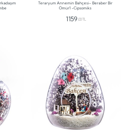
Arkadaşım
Teraryum Annemin Bahçesi- Beraber Bir
embe
Ömür1 -Cipsomiks
1159
,00 TL
GÖNDER