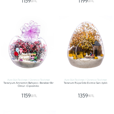
1159
1199
,00 TL
,00 TL
GÖNDER
GÖNDER
Aynı Gün Teslimat / Ücretsiz Teslimat
Aynı Gün Teslimat / Ücretsiz Teslimat
Teraryum Annemin Bahçesi- Beraber Bir
Terarum Rüya Gibi Evimiz Sarı-Işıklı
Ömür -Cipsomiks
1159
1359
,00 TL
,90 TL
GÖNDER
GÖNDER