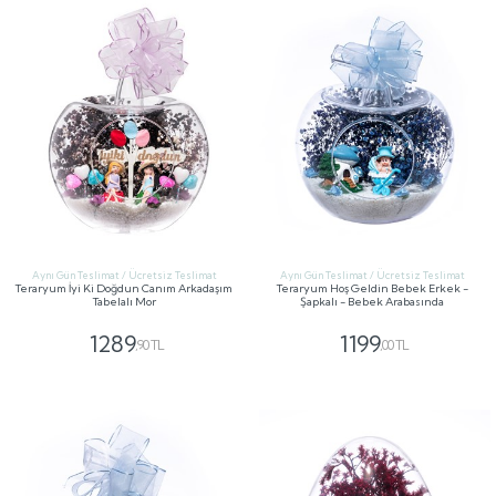
Aynı Gün Teslimat / Ücretsiz Teslimat
Aynı Gün Teslimat / Ücretsiz Teslimat
Teraryum İyi Ki Doğdun Canım Arkadaşım
Teraryum Hoş Geldin Bebek Erkek -
Tabelalı Mor
Şapkalı - Bebek Arabasında
1289
1199
,90 TL
,00 TL
GÖNDER
GÖNDER