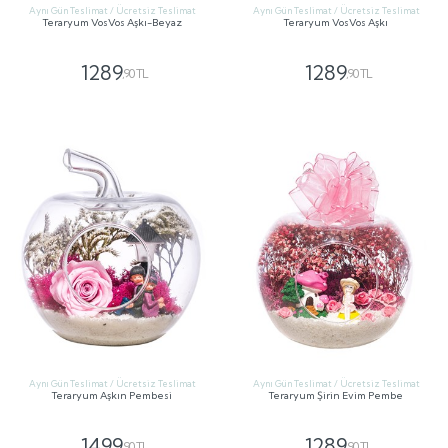
Aynı Gün Teslimat / Ücretsiz Teslimat
Aynı Gün Teslimat / Ücretsiz Teslimat
Teraryum VosVos Aşkı-Beyaz
Teraryum VosVos Aşkı
1289
1289
,90 TL
,90 TL
GÖNDER
GÖNDER
Aynı Gün Teslimat / Ücretsiz Teslimat
Aynı Gün Teslimat / Ücretsiz Teslimat
Teraryum Aşkın Pembesi
Teraryum Şirin Evim Pembe
1499
1289
,90 TL
,90 TL