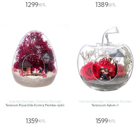
1299
1389
,90 TL
,00 TL
GÖNDER
GÖNDER
Aynı Gün Teslimat / Ücretsiz Teslimat
Aynı Gün Teslimat / Ücretsiz Teslimat
Terarum Rüya Gibi Evimiz Pembe-Işıklı
Teraryum Aşkım-1
1359
1599
,90 TL
,90 TL
GÖNDER
GÖNDER