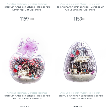
Aynı Gün Teslimat / Ücretsiz Teslimat
Aynı Gün Teslimat / Ücretsiz Teslimat
Teraryum Annemin Bahçesi- Beraber Bir
Teraryum Annemin Bahçesi- Beraber Bir
Ömür Yaşlı Çift Cipsomiks
Ömür Sırt Sırta-Cipsomiks
1159
1159
,00 TL
,00 TL
GÖNDER
GÖNDER
Aynı Gün Teslimat / Ücretsiz Teslimat
Aynı Gün Teslimat / Ücretsiz Teslimat
Teraryum Annemin Bahçesi- Beraber Bir
Teraryum Annemin Bahçesi Beraber Bir
Ömür Yan Yana-Cipsomiks
Ömür Sırt Sırta-Mor