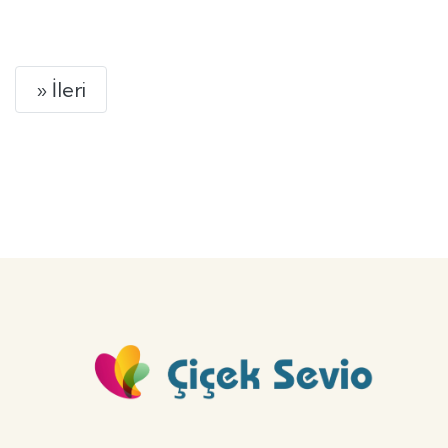
GÖNDER
Next
» İleri