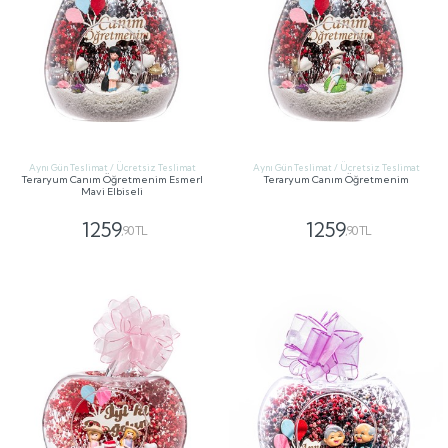
Aynı Gün Teslimat / Ücretsiz Teslimat
Aynı Gün Teslimat / Ücretsiz Teslimat
Teraryum Canım Öğretmenim Esmerl
Teraryum Canım Öğretmenim
Mavi Elbiseli
1259
1259
,90 TL
,90 TL
GÖNDER
GÖNDER