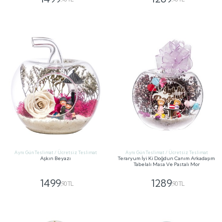
GÖNDER
GÖNDER
Aynı Gün Teslimat / Ücretsiz Teslimat
Aynı Gün Teslimat / Ücretsiz Teslimat
Aşkın Beyazı
Teraryum İyi Ki Doğdun Canım Arkadaşım
Tabelalı Masa Ve Pastalı Mor
1499
1289
,90 TL
,90 TL
GÖNDER
GÖNDER