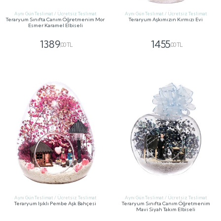
Aynı Gün Teslimat / Ücretsiz Teslimat
Aynı Gün Teslimat / Ücretsiz Teslimat
Teraryum Sınıfta Canım Öğretmenim Mor
Teraryum Aşkımızın Kırmızı Evi
Esmer Karamel Elbiseli
1389
1455
,00 TL
,00 TL
GÖNDER
GÖNDER
Aynı Gün Teslimat / Ücretsiz Teslimat
Aynı Gün Teslimat / Ücretsiz Teslimat
Teraryum Işıklı Pembe Aşk Bahçesi
Teraryum Sınıfta Canım Öğretmenim
Mavi Siyah Takım Elbiseli