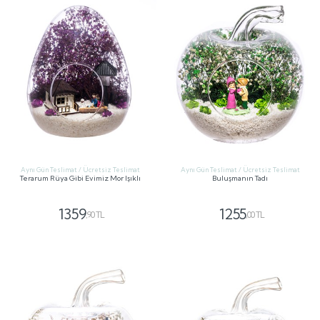
Aynı Gün Teslimat / Ücretsiz Teslimat
Aynı Gün Teslimat / Ücretsiz Teslimat
Terarum Rüya Gibi Evimiz Mor Işıklı
Buluşmanın Tadı
1359
1255
,90 TL
,00 TL
GÖNDER
GÖNDER