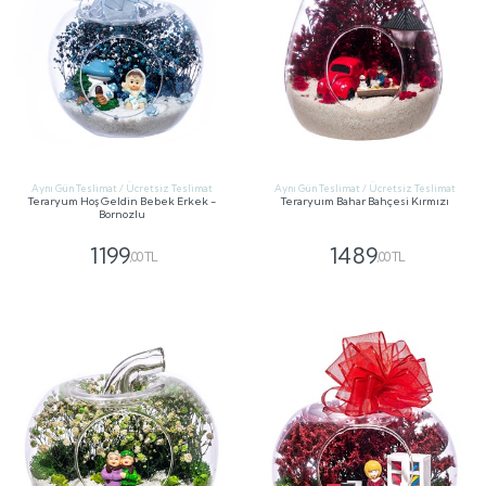
Aynı Gün Teslimat / Ücretsiz Teslimat
Aynı Gün Teslimat / Ücretsiz Teslimat
Teraryum Hoş Geldin Bebek Erkek -
Teraryuım Bahar Bahçesi Kırmızı
Bornozlu
1199
1489
,00 TL
,00 TL
GÖNDER
GÖNDER