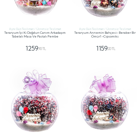
Aynı Gün Teslimat / Ücretsiz Teslimat
Aynı Gün Teslimat / Ücretsiz Teslimat
Teraryum İyi Ki Doğdun Canım Arkadaşım
Teraryum Annemin Bahçesi- Beraber Bir
Tabelalı Masa Ve Pastalı Pembe
Ömür1 -Cipsomiks
1259
1159
,90 TL
,00 TL
GÖNDER
GÖNDER