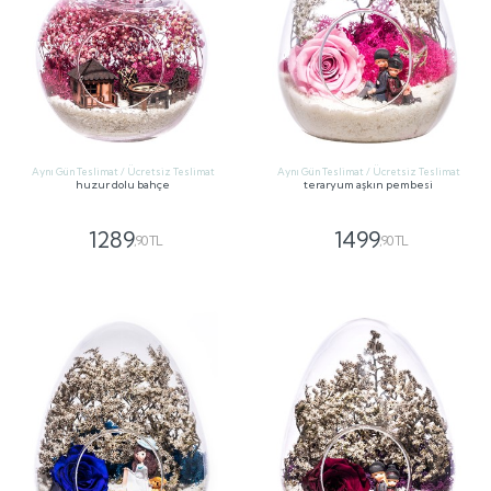
Aynı Gün Teslimat / Ücretsiz Teslimat
Aynı Gün Teslimat / Ücretsiz Teslimat
huzur dolu bahçe
teraryum aşkın pembesi
1289
1499
,90 TL
,90 TL
GÖNDER
GÖNDER