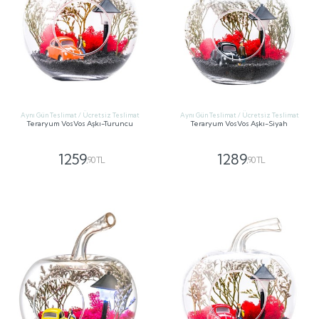
Aynı Gün Teslimat / Ücretsiz Teslimat
Aynı Gün Teslimat / Ücretsiz Teslimat
Teraryum VosVos Aşkı-Turuncu
Teraryum VosVos Aşkı-Siyah
1259
1289
,90 TL
,90 TL
GÖNDER
GÖNDER