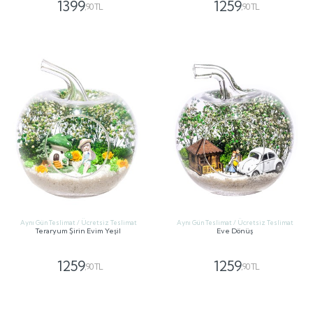
1399
1259
,90 TL
,90 TL
GÖNDER
GÖNDER
Aynı Gün Teslimat / Ücretsiz Teslimat
Aynı Gün Teslimat / Ücretsiz Teslimat
Teraryum Şirin Evim Yeşil
Eve Dönüş
1259
1259
,90 TL
,90 TL
GÖNDER
GÖNDER