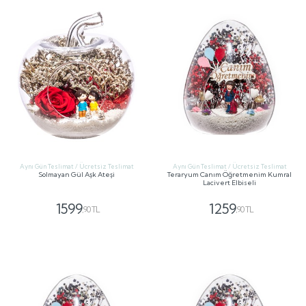
Aynı Gün Teslimat / Ücretsiz Teslimat
Aynı Gün Teslimat / Ücretsiz Teslimat
Solmayan Gül Aşk Ateşi
Teraryum Canım Öğretmenim Kumral
Lacivert Elbiseli
1599
1259
,90 TL
,90 TL
GÖNDER
GÖNDER