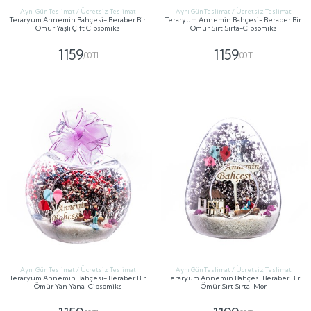
Aynı Gün Teslimat / Ücretsiz Teslimat
Aynı Gün Teslimat / Ücretsiz Teslimat
Teraryum Annemin Bahçesi- Beraber Bir
Teraryum Annemin Bahçesi- Beraber Bir
Ömür Yaşlı Çift Cipsomiks
Ömür Sırt Sırta-Cipsomiks
1159
1159
,00 TL
,00 TL
GÖNDER
GÖNDER
Aynı Gün Teslimat / Ücretsiz Teslimat
Aynı Gün Teslimat / Ücretsiz Teslimat
Teraryum Annemin Bahçesi- Beraber Bir
Teraryum Annemin Bahçesi Beraber Bir
Ömür Yan Yana-Cipsomiks
Ömür Sırt Sırta-Mor