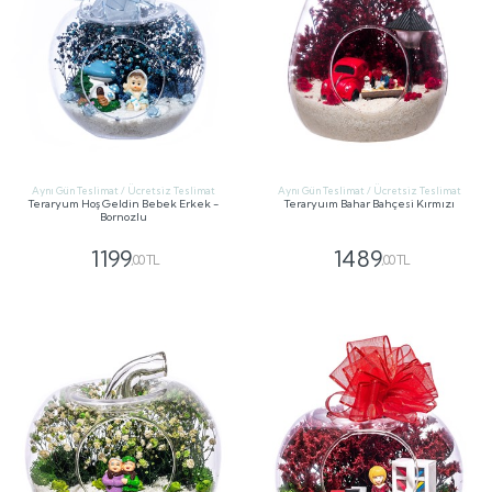
Aynı Gün Teslimat / Ücretsiz Teslimat
Aynı Gün Teslimat / Ücretsiz Teslimat
Teraryum Hoş Geldin Bebek Erkek -
Teraryuım Bahar Bahçesi Kırmızı
Bornozlu
1199
1489
,00 TL
,00 TL
GÖNDER
GÖNDER