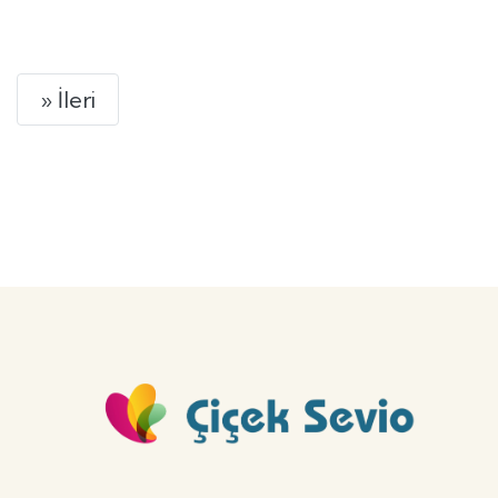
GÖNDER
Next
» İleri