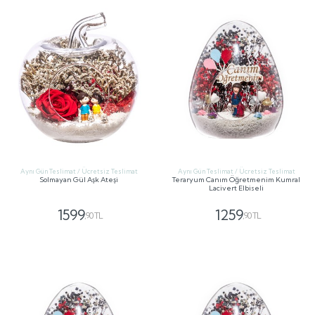
Aynı Gün Teslimat / Ücretsiz Teslimat
Aynı Gün Teslimat / Ücretsiz Teslimat
Solmayan Gül Aşk Ateşi
Teraryum Canım Öğretmenim Kumral
Lacivert Elbiseli
1599
1259
,90 TL
,90 TL
GÖNDER
GÖNDER