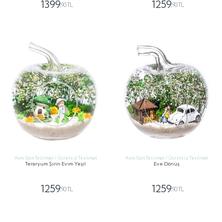
1399
1259
,90 TL
,90 TL
GÖNDER
GÖNDER
Aynı Gün Teslimat / Ücretsiz Teslimat
Aynı Gün Teslimat / Ücretsiz Teslimat
Teraryum Şirin Evim Yeşil
Eve Dönüş
1259
1259
,90 TL
,90 TL
GÖNDER
GÖNDER