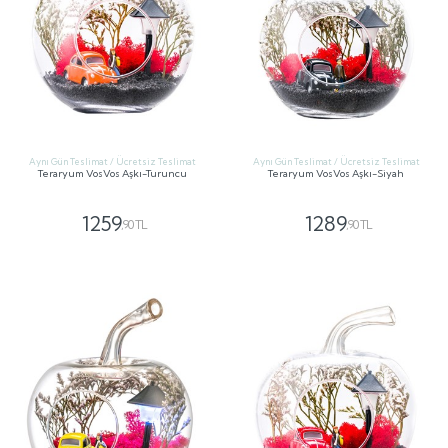
Aynı Gün Teslimat / Ücretsiz Teslimat
Aynı Gün Teslimat / Ücretsiz Teslimat
Teraryum VosVos Aşkı-Turuncu
Teraryum VosVos Aşkı-Siyah
1259
1289
,90 TL
,90 TL
GÖNDER
GÖNDER