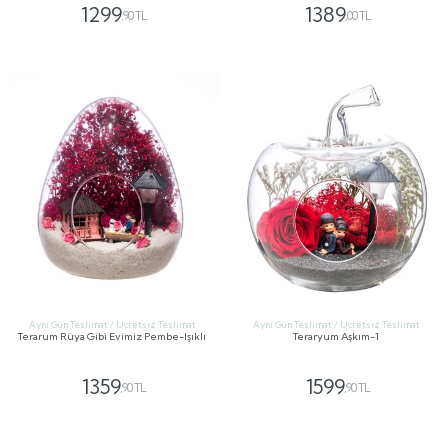
1299
1389
,90 TL
,00 TL
GÖNDER
GÖNDER
Aynı Gün Teslimat / Ücretsiz Teslimat
Aynı Gün Teslimat / Ücretsiz Teslimat
Terarum Rüya Gibi Evimiz Pembe-Işıklı
Teraryum Aşkım-1
1359
1599
,90 TL
,90 TL
GÖNDER
GÖNDER