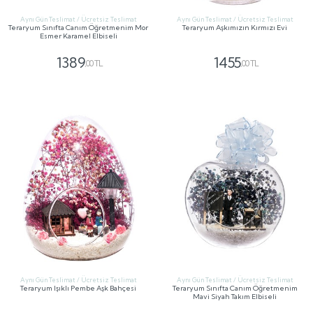
Aynı Gün Teslimat / Ücretsiz Teslimat
Aynı Gün Teslimat / Ücretsiz Teslimat
Teraryum Sınıfta Canım Öğretmenim Mor
Teraryum Aşkımızın Kırmızı Evi
Esmer Karamel Elbiseli
1389
1455
,00 TL
,00 TL
GÖNDER
GÖNDER
Aynı Gün Teslimat / Ücretsiz Teslimat
Aynı Gün Teslimat / Ücretsiz Teslimat
Teraryum Işıklı Pembe Aşk Bahçesi
Teraryum Sınıfta Canım Öğretmenim
Mavi Siyah Takım Elbiseli