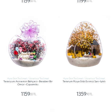
1159
1199
,00 TL
,00 TL
GÖNDER
GÖNDER
Aynı Gün Teslimat / Ücretsiz Teslimat
Aynı Gün Teslimat / Ücretsiz Teslimat
Teraryum Annemin Bahçesi- Beraber Bir
Terarum Rüya Gibi Evimiz Sarı-Işıklı
Ömür -Cipsomiks
1159
1359
,00 TL
,90 TL
GÖNDER
GÖNDER