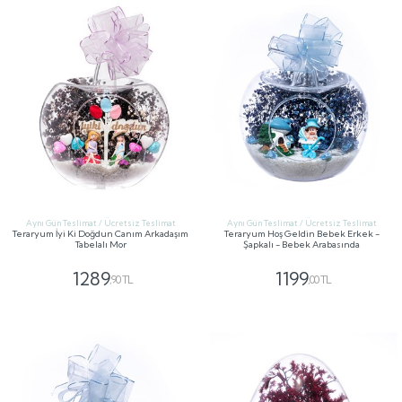
Aynı Gün Teslimat / Ücretsiz Teslimat
Aynı Gün Teslimat / Ücretsiz Teslimat
Teraryum İyi Ki Doğdun Canım Arkadaşım
Teraryum Hoş Geldin Bebek Erkek -
Tabelalı Mor
Şapkalı - Bebek Arabasında
1289
1199
,90 TL
,00 TL
GÖNDER
GÖNDER