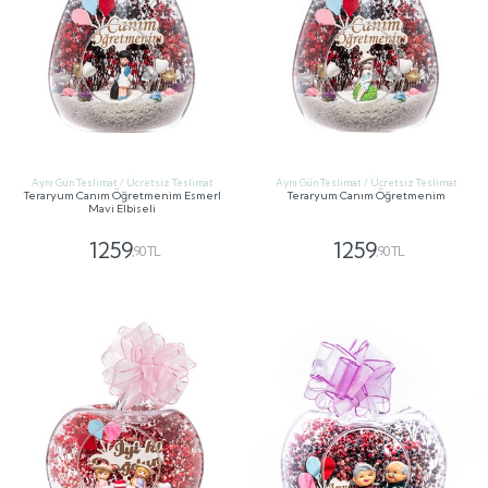
Aynı Gün Teslimat / Ücretsiz Teslimat
Aynı Gün Teslimat / Ücretsiz Teslimat
Teraryum Canım Öğretmenim Esmerl
Teraryum Canım Öğretmenim
Mavi Elbiseli
1259
1259
,90 TL
,90 TL
GÖNDER
GÖNDER