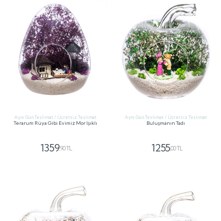
Aynı Gün Teslimat / Ücretsiz Teslimat
Aynı Gün Teslimat / Ücretsiz Teslimat
Terarum Rüya Gibi Evimiz Mor Işıklı
Buluşmanın Tadı
1359
1255
,90 TL
,00 TL
GÖNDER
GÖNDER