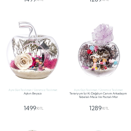
GÖNDER
GÖNDER
Aynı Gün Teslimat / Ücretsiz Teslimat
Aynı Gün Teslimat / Ücretsiz Teslimat
Aşkın Beyazı
Teraryum İyi Ki Doğdun Canım Arkadaşım
Tabelalı Masa Ve Pastalı Mor
1499
1289
,90 TL
,90 TL
GÖNDER
GÖNDER