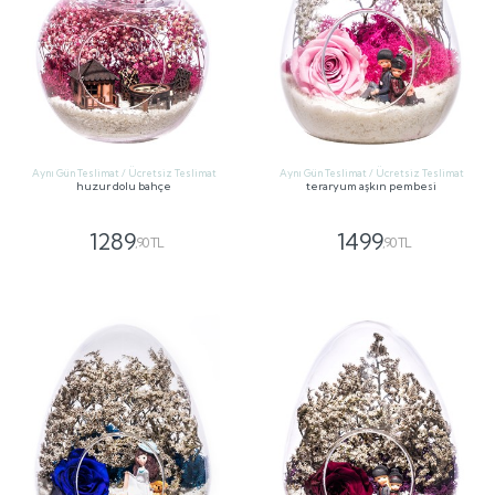
Aynı Gün Teslimat / Ücretsiz Teslimat
Aynı Gün Teslimat / Ücretsiz Teslimat
huzur dolu bahçe
teraryum aşkın pembesi
1289
1499
,90 TL
,90 TL
GÖNDER
GÖNDER