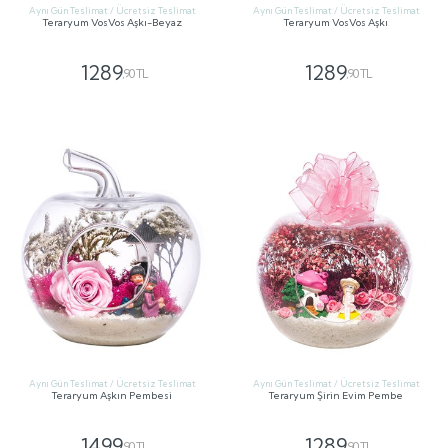
Aynı Gün Teslimat / Ücretsiz Teslimat
Aynı Gün Teslimat / Ücretsiz Teslimat
Teraryum VosVos Aşkı-Beyaz
Teraryum VosVos Aşkı
1289
1289
,90 TL
,90 TL
GÖNDER
GÖNDER
Aynı Gün Teslimat / Ücretsiz Teslimat
Aynı Gün Teslimat / Ücretsiz Teslimat
Teraryum Aşkın Pembesi
Teraryum Şirin Evim Pembe
1499
1289
,90 TL
,90 TL